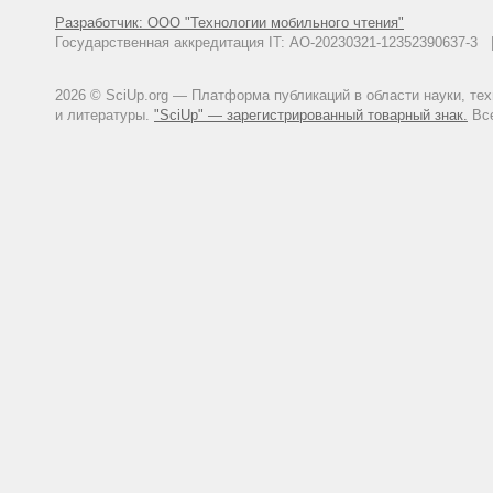
Разработчик: ООО "Технологии мобильного чтения"
Государственная аккредитация IT: АО-20230321-12352390637-
2026 © SciUp.org — Платформа публикаций в области науки, те
и литературы.
"SciUp" — зарегистрированный товарный знак.
Все