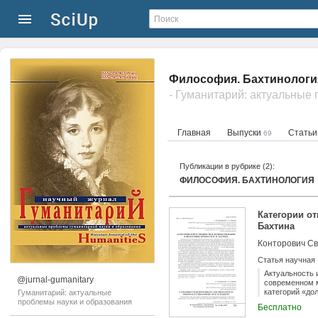
Философия. Бахтинология
Главная
Выпуски
Стать
69
Публикации в рубрике (2):
ФИЛОСОФИЯ. БАХТИНОЛОГИЯ
Категории о
Бахтина
Конторович Св
Статья научная
Актуальность 
@jurnal-gumanitary
современном м
категорий «д
Гуманитарий: актуальные
М. М. Бахтины
проблемы науки и образования
Бесплатно
Бахтина иссле