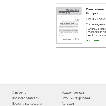
личность в по
смысла практи
этическим цен
Роль концепц
призму рефлек
Ясперс)
остающихся ва
поступка пров
Кочергин Альб
сопоставимых,
исследовании 
Статья научная
анализу его ф
анализа, синт
Современная ц
глобальные пр
требуются нов
планеты. Прот
Бесплатно
Глобализация 
цивилизаций».
масштабе, исч
обеспечивающе
посвящена ана
развития диал
М. М. Бахтина
понимания. Ст
дискурса во в
О проекте
Издательствам
Правообладателям
Научным журналам
Правила пользования
Авторам