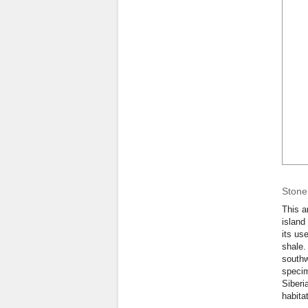
Stone 
This a
island
its us
shale.
southw
specim
Siberi
habita