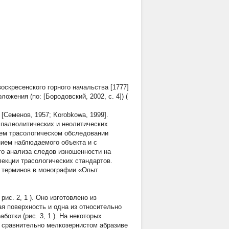
оскресенского горного начальства [1777]
ожения (по: [Бородовский, 2002, с. 4]) (
[Семенов, 1957; Korobkowa, 1999].
 палеолитических и неолитических
щем трасологическом обследовании
ием наблюдаемого объекта и с
го анализа следов изношенности на
екции трасологических стандартов.
у терминов в монографии «Опыт
 рис. 2,
1
). Оно изготовлено из
я поверхность и одна из относительно
аботки (рис. 3,
1
). На некоторых
 сравнительно мелкозернистом абразиве