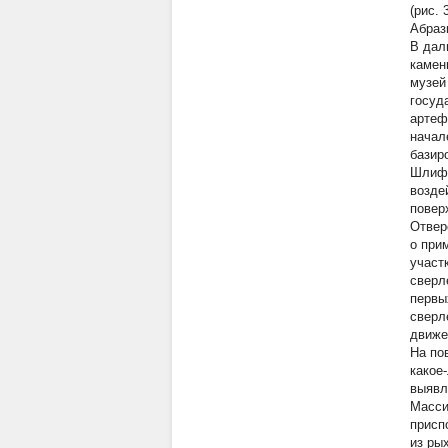
(рис. 
Абраз
В дал
камен
музей
госуд
артеф
начал
базир
Шлифо
возде
повер
Отвер
о при
участ
сверл
первы
сверл
движе
На по
какое
выявл
Масси
присп
из ры