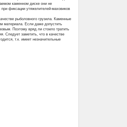
ваемом каменном диске они не
ся при фиксации утяжелителей-маховиков
качестве рыболовного грузила. Каменные
ии материала. Если даже допустить
зовым. Поэтому вряд ли стоило тратить
я. Следует заметить, что в качестве
одится, т.к. имеет незначительные