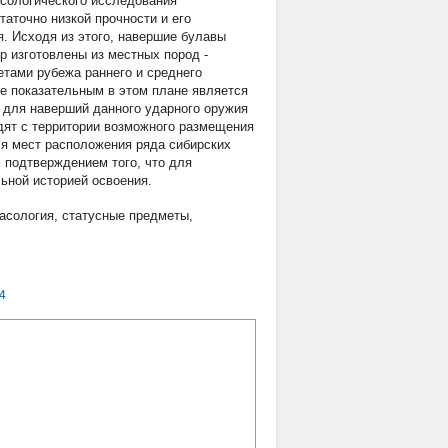
асологического исследования
таточно низкой прочности и его
. Исходя из этого, навершие булавы
р изготовлены из местных пород -
тами рубежа раннего и среднего
ее показательным в этом плане является
 для наверший данного ударного оружия
одят с территории возможного размещения
ля мест расположения ряда сибирских
м подтверждением того, что для
ьной историей освоения.
асология
,
статусные предметы
,
4