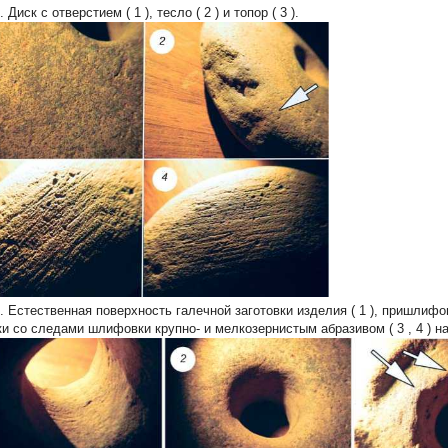
.
Диск с отверстием (
1
), тесло (
2
) и топор (
3
).
.
Естественная поверхность галечной заготовки изделия (
1
), пришлифо
ки со следами шлифовки крупно- и мелкозернистым абразивом (
3
,
4
) н