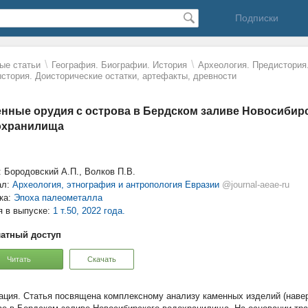
Подписки
\
\
ые статьи
География. Биографии. История
Археология. Предистория
стория. Доисторические остатки, артефакты, древности
нные орудия с острова в Бердском заливе Новосибир
охранилища
: Бородовский А.П., Волков П.В.
ал:
Археология, этнография и антропология Евразии
@journal-aeae-ru
ка:
Эпоха палеометалла
я в выпуске:
1 т.50, 2022 года.
атный доступ
Читать
Скачать
Статья посвящена комплексному анализу каменных изделий (наверш