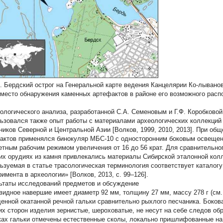
.
Бердский острог на Генеральной карте ведения Канцелярии Ко-лыванов
и место обнаружения каменных артефактов в районе его возможного распол
нологического анализа, разработанной С.А. Семеновым и Г.Ф. Коробковой 
ьзовался также опыт работы с материалами археологических коллекций
ников Северной и Центральной Азии [Волков, 1999, 2010, 2013]. При об
актов применялся бинокуляр МБС-10 с односторонним боковым освещен
етным рабочим режимом увеличения от 16 до 56 крат. Для сравнительно
их орудиях из камня привлекались материалы Сибирской эталонной колл
ьзуемая в статье трасологическая терминология соответствует каталог
римента в археологии» [Волков, 2013, с. 99–126].
ьтаты исследований предметов и обсуждение
видное навершие имеет диаметр 92 мм, толщину 27 мм, массу 278 г (см.
енной окатанной речной гальки сравнительно рыхлого песчаника. Бокова
их сторон изделия зернистые, шероховатые, не несут на себе следов обр
ках гальки отмечены естественные сколы, локально пришлифованные на