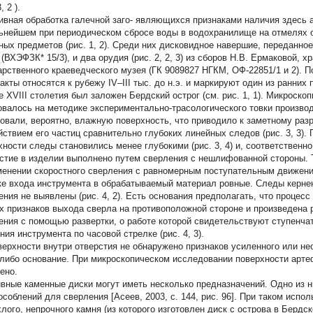
3,
2
).
ивная обработка галечной заго- являющихся признаками наличия здесь ар
ьнейшем при периодическом сбросе воды в водохранилище на отмелях 
ных предметов (рис. 1, 2). Среди них дисковидное навершие, переданно
 (ВХЭФЗК* 15/3), и два орудия (рис. 2, 2, 3) из сборов Н.В. Ермаковой,
арственного краеведческого музея (ГК 9089827 НГКМ, ОФ-22851/1 и 2).
акты относятся к рубежу IV–III тыс. до н.э. и маркируют один из ранних 
е XVIII столетия был заложен Бердский острог (см. рис. 1, 1). Микроск
овалось на методике экспериментально-трасологического товки произво
вали, вероятно, влажную поверхность, что приводило к заметному раз
йствием его частиц сравнительно глубоких линейных следов (рис. 3, 3)
хности следы становились менее глубокими (рис. 3, 4) и, соответственн
стие в изделии выполнено путем сверления с нешлифованной стороны.
менении скоростного сверления с равномерным поступательным движением
ке входа инструмента в обрабатываемый материал ровные. Следы керне
ения не выявлены (рис. 4, 2). Есть основания предполагать, что процес
х признаков выхода сверла на противоположной стороне и произведена 
ения с помощью развертки, о работе которой свидетельствуют ступенч
ния инструмента по часовой стрелке (рис. 4, 3).
верхности внутри отверстия не обнаружено признаков усиленного или не
-либо основание. При микроскопическом исследовании поверхности арте
ено.
вные каменные диски могут иметь несколько предназначений. Одно из н
особлений для сверления [Асеев, 2003, с. 144, рис. 96]. При таком исп
хлого, непрочного камня (из которого изготовлен диск с острова в Берд