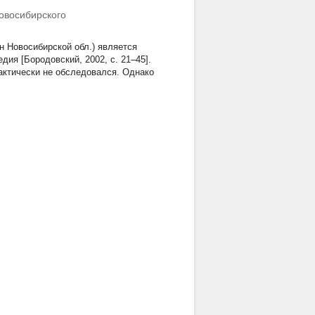
овосибирского
н Новосибирской обл.) является
ия [Бородовский, 2002, с. 21–45].
актически не обследовался. Однако