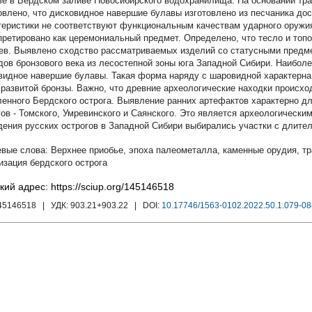
ве в Бердском заливе Новосибирского водохранилища. На основании тр
овлено, что дисковидное навершие булавы изготовлено из песчаника дос
теристики не соответствуют функциональным качествам ударного оружия
претировано как церемониальный предмет. Определено, что тесло и топо
ев. Выявлено сходство рассматриваемых изделий со статусными предме
дов бронзового века из лесостепной зоны юга Западной Сибири. Наибол
видное навершие булавы. Такая форма наряду с шаровидной характерна
 развитой бронзы. Важно, что древние археологические находки происх
ленного Бердского острога. Выявление ранних артефактов характерно д
гов - Томского, Умревинского и Саянского. Это является археологически
дения русских острогов в Западной Сибири выбирались участки с длител
Верхнее приобье
,
эпоха палеометалла
,
каменные орудия
,
тр
изация бердского острога
кий адрес: https://sciup.org/145146518
145146518
| УДК:
903.21+903.22
| DOI:
10.17746/1563-0102.2022.50.1.079-08