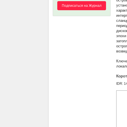
остро
устан
Подписаться на Журнал
харак
интер
сланц
перио
диско
эпохи
затоп
остро
возве
локал
Корот
IDR: 