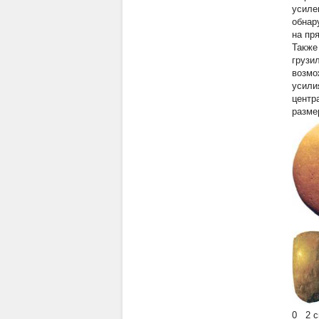
усиле
обнар
на пр
Также
грузи
возмо
усили
центр
разме
0 2 