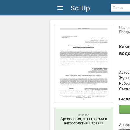
Научн
Преды
Каме
вод
Автор
Журн
Рубри
Стать
Беспл
ЖУРНАЛ
Археология, этнография и
антропология Евразии