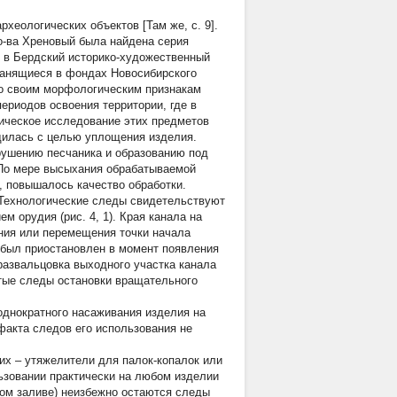
хеологических объектов [Там же, с. 9].
о-ва Хреновый была найдена серия
е в Бердский историко-художественный
 хранящиеся в фондах Новосибирского
 По своим морфологическим признакам
периодов освоения территории, где в
опическое исследование этих предметов
дилась с целью уплощения изделия.
рушению песчаника и образованию под
. По мере высыхания обрабатываемой
о, повышалось качество обработки.
 Технологические следы свидетельствуют
 орудия (рис. 4, 1). Края канала на
ния или перемещения точки начала
с был приостановлен в момент появления
развальцовка выходного участка канала
атые следы остановки вращательного
однократного насаживания изделия на
факта следов его использования не
их – утяжелители для палок-копалок или
ользовании практически на любом изделии
ском заливе) неизбежно остаются следы