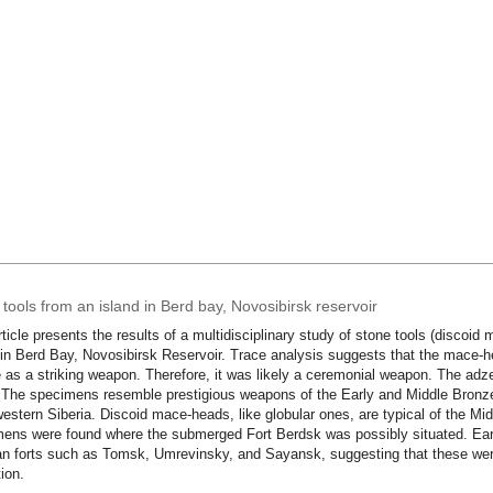
tools from an island in Berd bay, Novosibirsk reservoir
rticle presents the results of a multidisciplinary study of stone tools (discoi
 in Berd Bay, Novosibirsk Reservoir. Trace analysis suggests that the mace-h
e as a striking weapon. Therefore, it was likely a ceremonial weapon. The adz
 The specimens resemble prestigious weapons of the Early and Middle Bronze
estern Siberia. Discoid mace-heads, like globular ones, are typical of the Mid
ens were found where the submerged Fort Berdsk was possibly situated. Early
an forts such as Tomsk, Umrevinsky, and Sayansk, suggesting that these were 
tion.