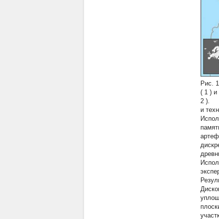
Рис. 1
(
1
) 
2
).
и тех
Испол
памят
артеф
дискр
древн
Испол
экспе
Резул
Диско
уплощ
плоск
участ