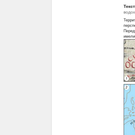
Текс
водо
Терри
персп
Перед
имели