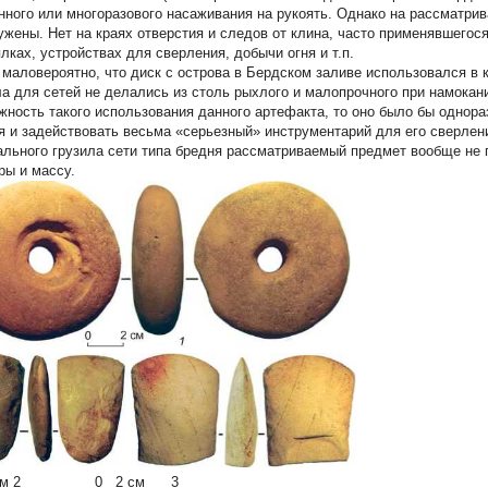
нного или многоразового насаживания на рукоять. Однако на рассматри
ужены. Нет на краях отверстия и следов от клина, часто применявшего
ялках, устройствах для сверления, добычи огня и т.п.
 маловероятно, что диск с острова в Бердском заливе использовался в 
ла для сетей не делались из столь рыхлого и малопрочного при намокан
жность такого использования данного артефакта, то оно было бы однора
я и задействовать весьма «серьезный» инструментарий для его сверлени
ального грузила сети типа бредня рассматриваемый предмет вообще не г
ры и массу.
cм
2
0 2 cм
3