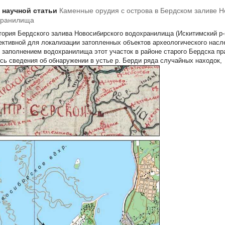
т научной статьи
Каменные орудия с острова в Бердском заливе Н
хранилища
тория Бердского залива Новосибирского водохранилища (Искитимский р-
ективной для локализации затопленных объектов археологического наслед
 заполнением водохранилища этот участок в районе старого Бердска пр
сь сведения об обнаружении в устье р. Берди ряда случайных находок,