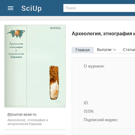
Археология, этнография 
Выпуски
Стать
Главная
78
О журнале:
ID:
ISSN:
@journal-aeae-ru
Подписной индекс:
Археология, этнография и
антропология Евразии