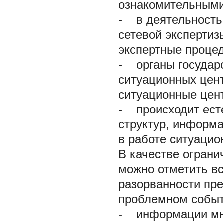
ознакомительными
-
в деятельность 
сетевой экспертиз
экспертные процед
-
органы государс
ситуационных цен
ситуационные цент
-
происходит есте
структур, информ
в работе ситуацио
В качестве огран
можно отметить в
разорванности пр
проблемном событ
-
информации мног