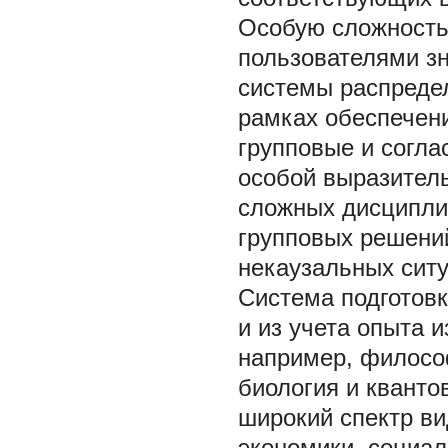
Особую сложность 
пользователями з
системы распреде
рамках обеспечени
групповые и согла
особой выразител
сложных дисципли
групповых решений
некаузальных ситу
Система подготовк
и из учета опыта 
например, философ
биология и кванто
широкий спектр ви
экономики, социал