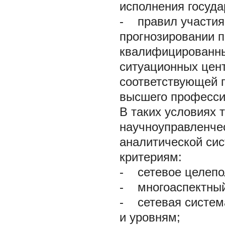
исполнения госуд
-
правил участия 
прогнозировании п
квалифицированны
ситуационных цент
соответствующей г
высшего професси
В таких условиях 
научноуправленче
аналитической си
критериям:
-
сетевое целепол
-
многоаспектный 
-
сетевая система
и уровням;