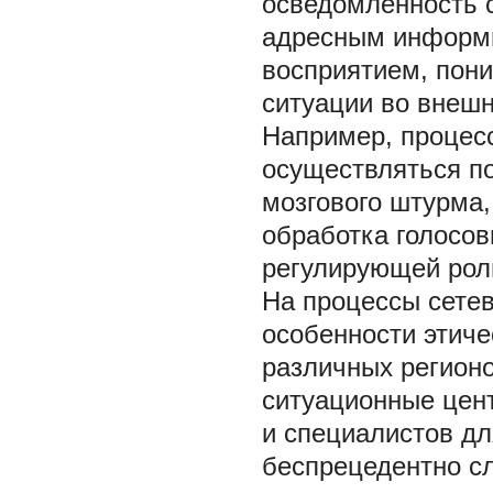
осведомленность 
адресным информи
восприятием, пон
ситуации во внешн
Например, процес
осуществляться п
мозгового штурма,
обработка голосов
регулирующей рол
На процессы сете
особенности этиче
различных регионо
ситуационные цент
и специалистов дл
беспрецедентно сл