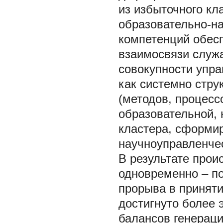
из избыточного кл
образовательно-на
компетенций обесп
взаимосвязи служ
совокупности упр
как системно стру
(методов, процесс
образовательной, 
кластера, сформир
научноуправленчес
В результате прои
одновременно – п
прорыва в приняти
достигнуто более
балансов генераци