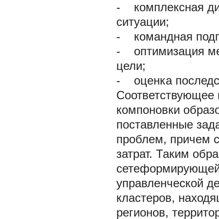
-
комплексная ди
ситуации;
-
командная подго
-
оптимизация мер
цели;
-
оценка последст
Соответствующее 
компоновки образо
поставленные зад
проблем, причем 
затрат. Таким обр
сетеформирующей 
управленческой д
кластеров, находя
регионов, террито