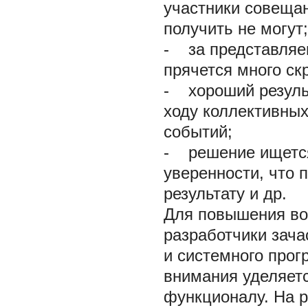
участники совеща
получить не могут;
-
за представляе
прячется много ск
-
хороший результ
ходу коллективны
событий;
-
решение ищется 
уверенности, что 
результату и др.
Для повышения во
разработчики зача
и системного прог
внимания уделяет
функционалу. На р