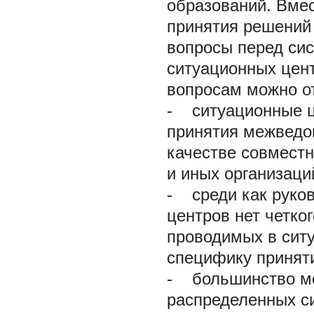
образований. Вмес
принятия решений 
вопросы перед сис
ситуационных цент
вопросам можно о
-
ситуационные це
принятия межведо
качестве совместн
и иных организаци
-
среди как руков
центров нет четко
проводимых в сит
специфику принят
-
большинство мер
распределенных с