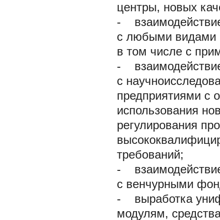
центры, новых кач
-
взаимодействие 
с любыми видами 
в том числе с при
-
взаимодействие 
с научноисследова
предприятиями с 
использования нов
регулирования пр
высококвалифицир
требований;
-
взаимодействие 
с венчурными фон
-
выработка униф
модулям, средства