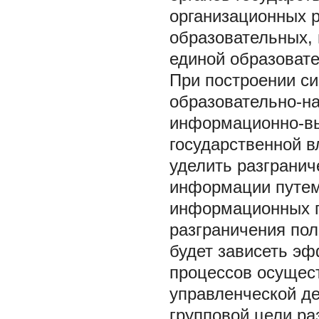
организационных 
образовательных, 
единой образовате
При построении с
образовательно-на
информационно-вы
государственной в
уделить разграни
информации путем
информационных по
разграничения пол
будет зависеть э
процессов осущест
управленческой де
групповой цели ра