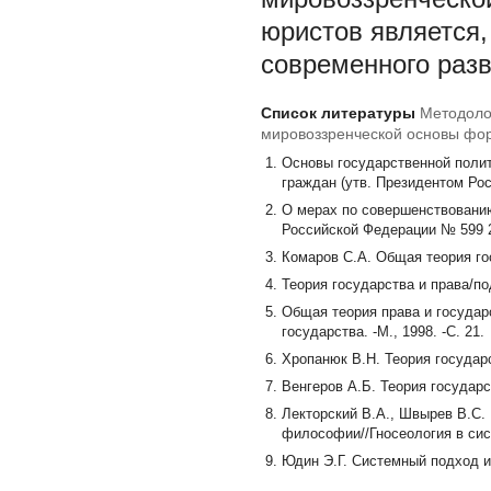
юристов является,
современного раз
Список литературы
Методолог
мировоззренческой основы фо
Основы государственной полит
граждан (утв. Президентом Рос
О мерах по совершенствованию
Российской Федерации № 599 26
Комаров С.А. Общая теория госу
Теория государства и права/под
Общая теория права и государст
государства. -М., 1998. -С. 21.
Хропанюк В.Н. Теория государст
Венгеров А.Б. Теория государст
Лекторский В.А., Швырев B.C.
философии//Гносеология в сист
Юдин Э.Г. Системный подход и 
Алексеев П.В. Предмет, структ