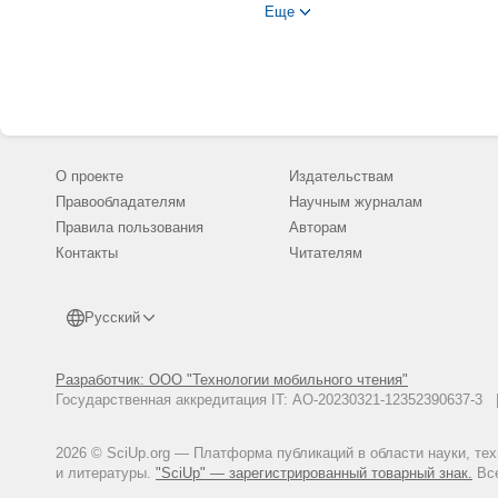
Еще
Шапиро Е.А. Системный анализ 
наук. -М.: РГБ, 2003.
Социология: основы общей теор
О проекте
Издательствам
Правообладателям
Научным журналам
Правила пользования
Авторам
Контакты
Читателям
Русский
Разработчик: ООО "Технологии мобильного чтения"
Государственная аккредитация IT: АО-20230321-12352390637-
2026 © SciUp.org — Платформа публикаций в области науки, те
и литературы.
"SciUp" — зарегистрированный товарный знак.
Все