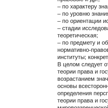
– по характеру зн
– по уровню знани
– по ориентации 
– стадии исследов
теоретическая;
– по предмету и о
нормативно-право
институты; конкре
В целом следует о
теории права и го
возрастанием знач
основы всесторонн
определения персп
теории права и го
мировоззренческо