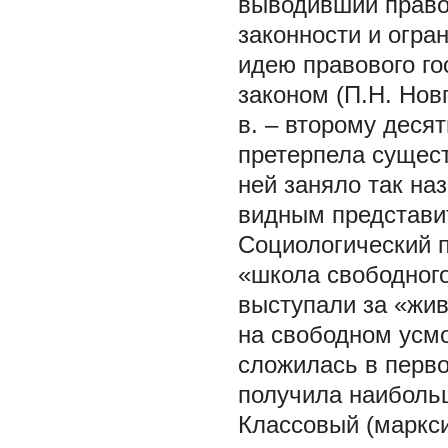
выводивший право
законности и огра
идею правового го
законом (П.Н. Нов
в. – второму деся
претерпела сущес
ней заняло так на
видным представит
Социологический п
«школа свободного
выступали за «жив
на свободном усмо
сложилась в перво
получила наиболь
Классовый (маркси