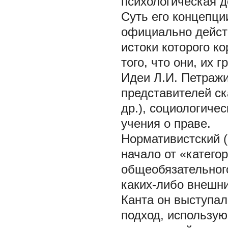
психологическая д
Суть его концепци
официально действ
истоки которого к
того, что они, их
Идеи Л.И. Петражи
представителей ск
др.), социологиче
учения о праве.
Нормативистский
(
начало от «катего
общеобязательного
каких-либо внешн
Канта он выступал
подход, использу