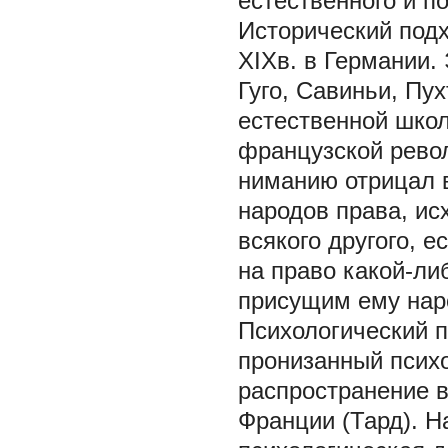
естественного и по
Исторический подх
ХІХв. в Германии.
Гуго, Савиньи, Пу
естественной шко
французской револ
ниманию отрицал 
народов права, исх
всякого другого, е
на право какой-ли
присущим ему нар
Психологический 
пронизанный псих
распространение в
Франции (Тард). Н