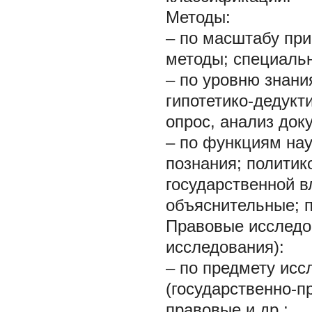
Методы:
– по масштабу пр
методы; специаль
– по уровню знани
гипотетико-дедукт
опрос, анализ док
– по функциям нау
познания; политик
государственной в
объяснительные; п
Правовые исследо
исследования):
– по предмету исс
(государственно-п
правовые и др.;