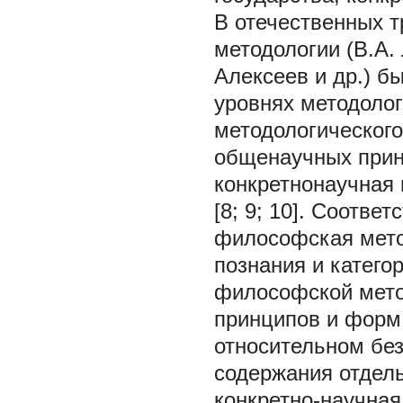
В отечественных 
методологии (В.А.
Алексеев и др.) б
уровнях методолог
методологического
общенаучных прин
конкретнонаучная 
[8; 9; 10]. Соотве
философская мето
познания и катего
философской мето
принципов и форм 
относительном без
содержания отдел
конкретно-научная