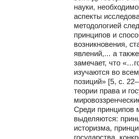
науки, необходимо
аспекты исследова
методологией след
принципов и спос
возникновения, ст
явлений,... а такж
замечает, что «…г
изучаются во все
позиций» [5, с. 22
теории права и го
мировоззренчески
Среди принципов м
выделяются: прин
историзма, принци
государства, конкр