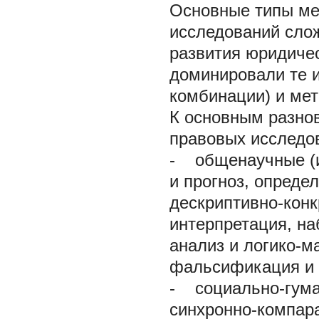
Основные типы ме
исследований слож
развития юридичес
доминировали те и
комбинации) и ме
К основным разно
правовых исследов
- общенаучные (ин
и прогноз, опреде
дескриптивно-конк
интерпретация, на
анализ и логико-
фальсификация и т
- социально-гума
синхронно-компара