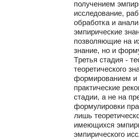
получением эмпири
исследование, раб
обработка и анали
эмпирические знан
позволяющие на их
знание, но и форм
Третья стадия -
те
теоретического зн
формированием и 
практические реко
стадии, а не на п
формулировки пра
лишь теоретическо
имеющихся эмпири
эмпирического исс