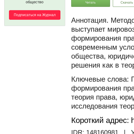
общество
Читать
Скачать
Подписаться на Журнал
Методо
выступает мирово
формирования пра
современным услов
общества, юридиче
решения как в тео
формирования пра
теория права
,
юри
исследования теор
Короткий адрес: h
IDR: 148160981
| У