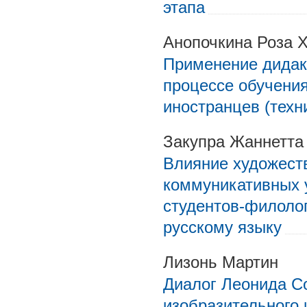
этапа
Анопочкина Роза 
Применение дидакт
процессе обучения
иностранцев (техн
Закупра Жаннетта
Влияние художест
коммуникативных 
студентов-филолог
русскому языку
Лизонь Мартин
Диалог Леонида Со
изобразительного 