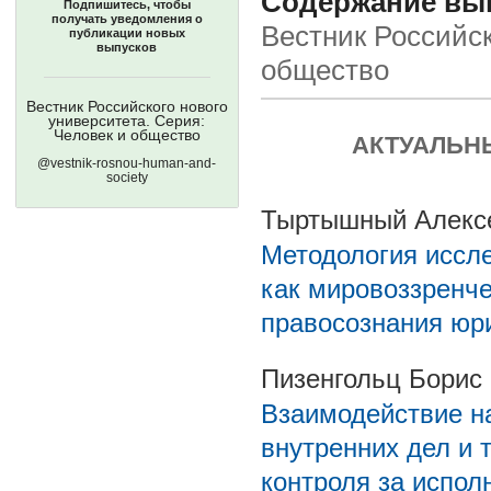
Содержание вып
Подпишитесь, чтобы
получать уведомления о
Вестник Российск
публикации новых
выпусков
общество
Вестник Российского нового
университета. Серия:
Человек и общество
АКТУАЛЬН
@vestnik-rosnou-human-and-
society
Тыртышный Алекс
Методология иссле
как мировоззренч
правосознания юр
Пизенгольц Борис
Взаимодействие на
внутренних дел и 
контроля за испол