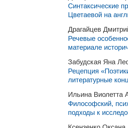
Синтаксические п
Цветаевой на англ
Драгайцев Дмитри
Речевые особенно
материале историч
Забудская Яна Ле
Рецепция «Поэтики
литературные кон
Ильина Виолетта 
Философский, псих
подходы к исслед
Ксензенко Оксана