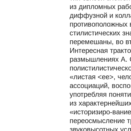
из дипломных рабо
диффузной и колл
противоположных 
стилистических зн
перемешаны, во в
Интересная тракто
размышлениях А. С
полистилистическо
«листая <ее>, чел
ассоциаций, воспо
употребляя поняти
из характернейши
«историзиро-вание
переосмысление тр
звуковысотных усл