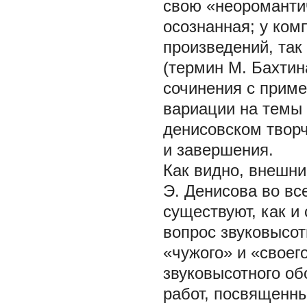
свою «неоромантич
осознанная; у ком
произведений, так
(термин М. Бахтин
сочинения с приме
вариации на темы
денисовском творч
и завершения.
Как видно, внешн
Э. Денисова во вс
существуют, как и
вопрос звуковысот
«чужого» и «своег
звуковысотного о
работ, посвященны