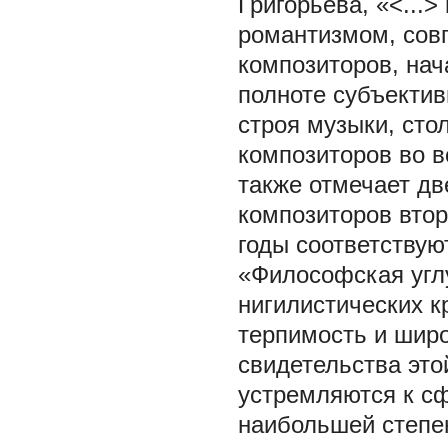
Григорьева, «<...
романтизмом, совп
композиторов, нач
полноте субъектив
строя музыки, сто
композиторов во в
также отмечает дв
композиторов втор
годы соответствую
«Философская угл
нигилистических к
терпимость и широ
свидетельства эт
устремляются к сф
наибольшей степе