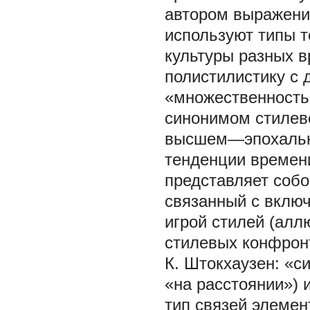
автором выражени
используют типы т
культуры разных в
полистилистику с 
«множественность 
синонимом стилево
высшем—эпохально
тенденции времени
представляет собо
связанный с включ
игрой стилей (алл
стилевых конфрон
К. Штокхаузен: «с
«на расстоянии»)
тип связей элемен