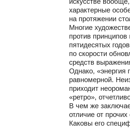
искусстве вообще
характерные особ
на протяжении ст
Многие художеств
против принципов 
пятидесятых годо
по скорости обнов
средств выражени
Однако, «энергия 
равномерной. Неиз
приходит неороман
«ретро», отчетлив
В чем же заключае
отличие от прочи
Каковы его специф