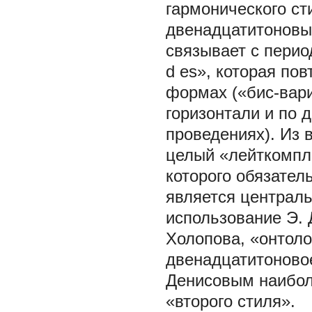
гармонического с
двенадцатитоновый
связывает с перио
d es», которая пов
формах («бис-вари
горизонтали и по 
проведениях). Из 
целый «лейткомпле
которого обязател
является централ
использование Э. 
Холопова, «онтоло
двенадцатитоновое
Денисовым наибол
«второго стиля».