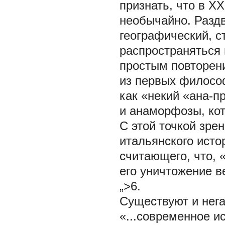
признать, что в X
необычайно. Раздв
географический, с
распространяться 
простым повторени
из первых филосо
как «некий «ана-п
и анаморфозы, кот
С этой точкой зре
итальянского исто
считающего, что, 
его уничтожение в
„>6.
Существуют и нег
«...современное и