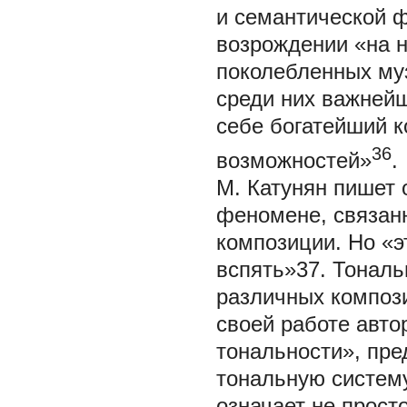
и семантической 
возрождении «на н
поколебленных му
среди них важне
себе богатейший 
36
возможностей»
.
М. Катунян пишет 
феномене, связан
композиции. Но «э
вспять»37. Тональ
различных компози
своей работе авто
тональности», пр
тональную систему
означает не прост