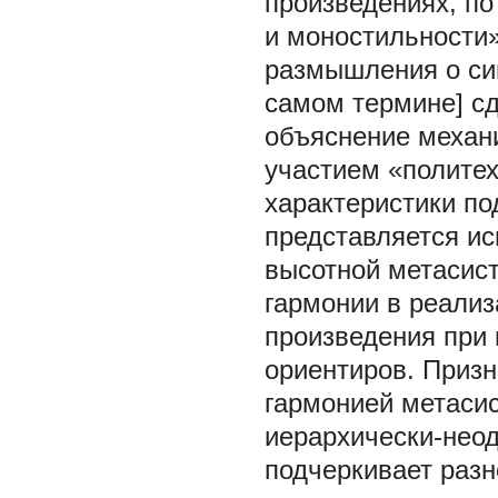
произведениях, по
и моностильности»
размышления о син
самом термине] сд
объяснение механ
участием «политех
характеристики по
представляется и
высотной метасис
гармонии в реализ
произведения при 
ориентиров. Приз
гармонией метасис
иерархически-неод
подчеркивает разн