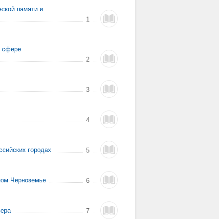
еской памяти и
1
в сфере
2
3
4
ссийских городах
5
ном Черноземье
6
вера
7