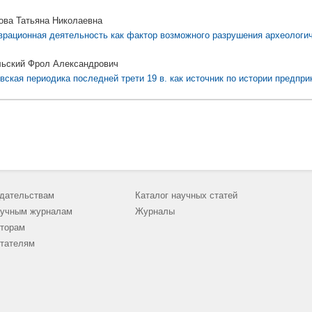
ова Татьяна Николаевна
врационная деятельность как фактор возможного разрушения археологи
ьский Фрол Александрович
вская периодика последней трети 19 в. как источник по истории предпр
дательствам
Каталог научных статей
учным журналам
Журналы
торам
тателям