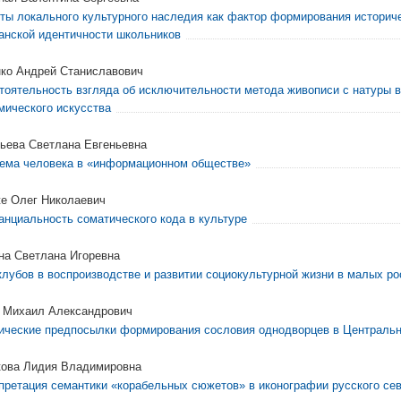
ты локального культурного наследия как фактор формирования историч
анской идентичности школьников
ко Андрей Станиславович
тоятельность взгляда об исключительности метода живописи с натуры 
мического искусства
ьева Светлана Евгеньевна
ема человека в «информационном обществе»
е Олег Николаевич
анциальность соматического кода в культуре
а Светлана Игоревна
клубов в воспроизводстве и развитии социокультурной жизни в малых ро
 Михаил Александрович
ические предпосылки формирования сословия однодворцев в Централь
ова Лидия Владимировна
претация семантики «корабельных сюжетов» в иконографии русского се