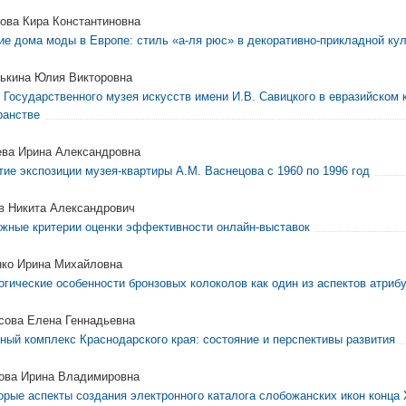
ова Кира Константиновна
ие дома моды в Европе: стиль «а-ля рюс» в декоративно-прикладной кул
ькина Юлия Викторовна
 Государственного музея искусств имени И.В. Савицкого в евразийском 
ранстве
ва Ирина Александровна
тие экспозиции музея-квартиры А.М. Васнецова с 1960 по 1996 год
в Никита Александрович
жные критерии оценки эффективности онлайн-выставок
ко Ирина Михайловна
огические особенности бронзовых колоколов как один из аспектов атриб
сова Елена Геннадьевна
ный комплекс Краснодарского края: состояние и перспективы развития
ова Ирина Владимировна
орые аспекты создания электронного каталога слобожанских икон конца X