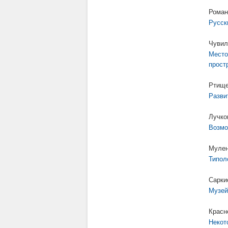
Роман
Русск
Чувил
Место
прост
Ртище
Разви
Лучко
Возмо
Мулен
Типол
Сарки
Музей
Красн
Некот