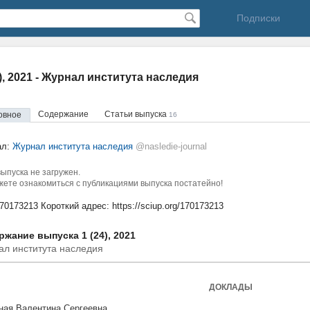
Подписки
4), 2021 - Журнал института наследия
Содержание
Статьи выпуска
овное
16
ал:
Журнал института наследия
@nasledie-journal
ыпуска не загружен.
ете ознакомиться с публикациями выпуска постатейно!
170173213
Короткий адрес:
https://sciup.org/170173213
жание выпуска 1 (24), 2021
л института наследия
ДОКЛАДЫ
ная Валентина Сергеевна