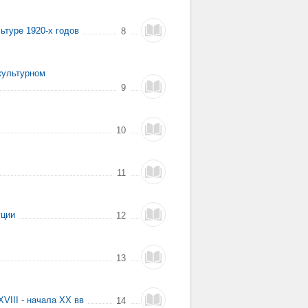
ьтуре 1920-х годов
8
культурном
9
10
11
уции
12
13
VIII - начала XX вв
14