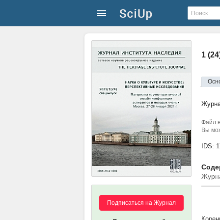
1 (2
Осн
Журн
Файл в
Вы мож
IDS: 
Содер
Журна
Подписаться на Журнал
Корен