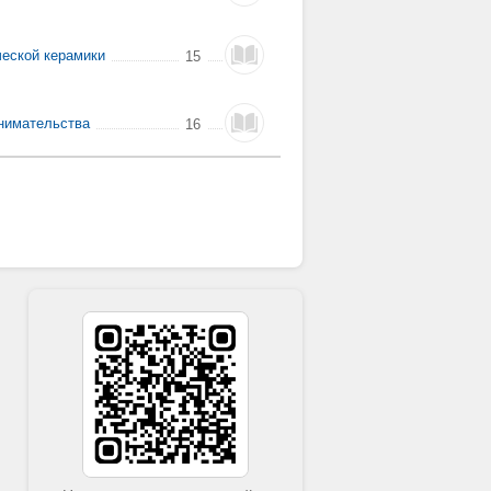
ческой керамики
15
инимательства
16