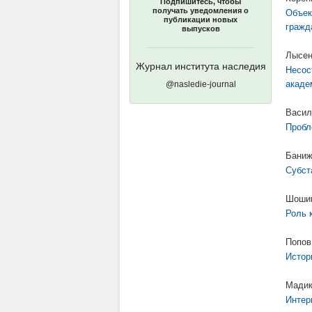
Подпишитесь, чтобы
получать уведомления о
Объек
публикации новых
гражд
выпусков
Лысен
Журнал института наследия
Несос
акаде
@nasledie-journal
Васил
Пробл
Баниж
Субст
Шошин
Роль 
Попов
Истор
Мадик
Интер