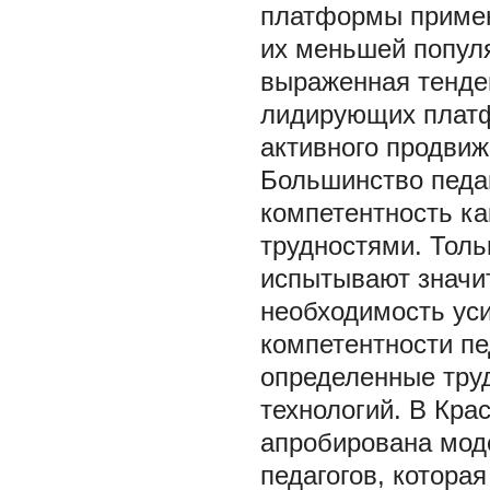
платформы применя
их меньшей попул
выраженная тенде
лидирующих платф
активного продви
Большинство педа
компетентность ка
трудностями. Толь
испытывают значит
необходимость ус
компетентности пе
определенные тру
технологий. В Кра
апробирована мод
педагогов, котора