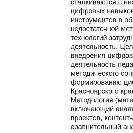
сталкиваются с н
цифровых навыков
инструментов в о
недостаточной ме
технологий затруд
деятельность. Це
внедрения цифров
деятельность педа
методического со
формированию циф
Красноярского кр
Методология (мат
включающий анали
проектов, контент
сравнительный ана