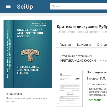
Критика и дискуссии. Руб
- Нижневолжский археологи
Главная
Выпуски
Стать
25
Публикации в рубрике (2):
КРИТИКА И ДИСКУССИИ
все р
По следам ис
Засецкая И.П.
Статья научная
Данная статья
археологическ
@nav-jvolsu
материальной 
Нижневолжский археологический
Бесплатно
вестник