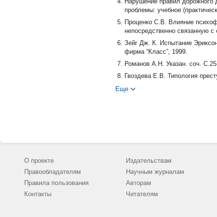
Нарушение правил дорожного д
проблемы: учебное (практическ
Проценко С.В. Влияние психоф
непосредственно связанную с 
Зейг Дж. К. Испытание Эриксон
фирма “Класс”, 1999.
Романов А.Н. Указан. соч. С.25
Гвоздева Е.В. Типология прес
эксплуатации транспортных ср
Еще
О проекте
Издательствам
Правообладателям
Научным журналам
Правила пользования
Авторам
Контакты
Читателям