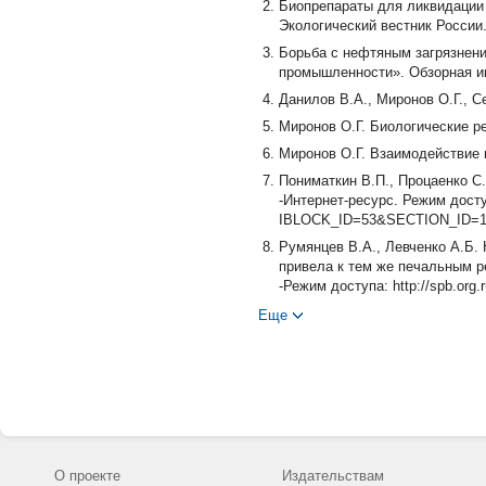
Биопрепараты для ликвидации 
Экологический вестник России.
Борьба с нефтяным загрязнен
промышленности». Обзорная ин
Данилов В.А., Миронов О.Г., С
Миронов О.Г. Биологические ре
Миронов О.Г. Взаимодействие м
Пониматкин В.П., Процаенко С.
-Интернет-ресурс. Режим доступ
IBLOCK_ID=53&SECTION_ID=
Румянцев В.А., Левченко А.Б.
привела к тем же печальным ре
-Режим доступа: http://spb.org.
Шведчиков Г.В. Новый сорбен
Еще
Международного экологическог
Шведчиков Г.В. Патент РФ № 2
углеводородов//Бюлл. изобретени
Шведчиков Г.В. Патент РФ № 2
№ 34 (III ч.).
Шведчиков Г.В. Патент РФ № 2
№ 34 (III ч.).
О проекте
Издательствам