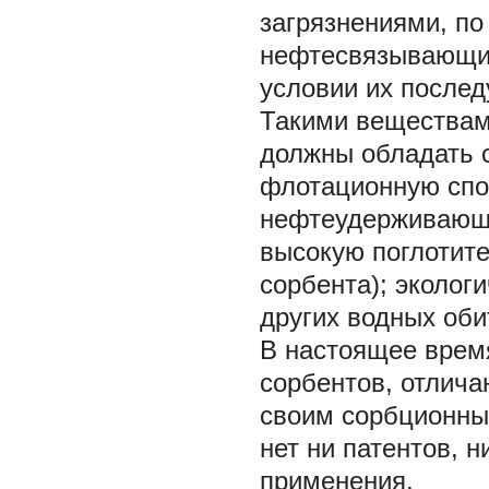
загрязнениями, п
нефтесвязывающие
условии их последу
Такими веществам
должны обладать 
флотационную спос
нефтеудерживающу
высокую поглотите
сорбента); эколог
других водных оби
В настоящее врем
сорбентов, отлича
своим сорбционны
нет ни патентов, 
применения.