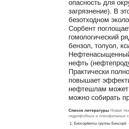
опасность для ок
загрязнение). В э
безотходном эколо
Сорбент поглощает
гомологический ря
бензол, толуол, кс
Нефтенасыщенный 
нефть (нефтепроду
Практически полн
повышает эффектив
нефтешлам может 
можно собирать пр
Список литературы
Новая те
гидрофобных и олеофильных с
Биосорбенты группы Биосорб. -2