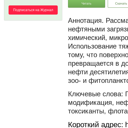
Читать
Скачать
Подписаться на Журнал
Рассма
нефтяными загряз
химический, микро
Использование тя
тому, что поверхн
превращается в до
нефти десятилети
зоо- и фитопланкт
модификация
,
не
токсиканты
,
флота
Короткий адрес: h