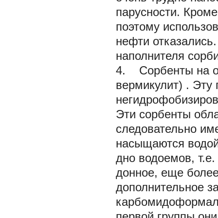
парусности. Кроме
поэтому использов
нефти отказались.
наполнителя сорб
4. Сорбенты на о
вермикулит)
. Эту
негидрофобизиров
Эти сорбенты обл
следовательно им
насыщаются водой 
дно водоемов, т.е
донное, еще более
дополнительное за
карбомидоформальд
первой группы они