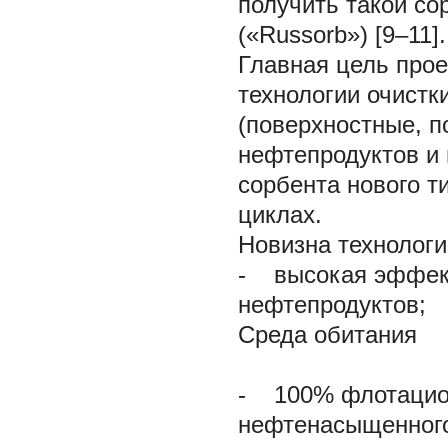
получить такой с
(«Russorb») [9–11].
Главная цель прое
технологии очистк
(поверхностные, п
нефтепродуктов и
сорбента нового т
циклах.
Новизна технологи
- высокая эффект
нефтепродуктов;
Cреда обитания
- 100% флотационн
нефтенасыщенного