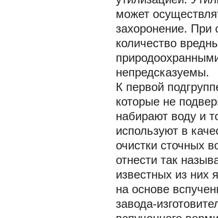
может осуществлят
захоронение. При
количество вредны
природоохранными
непредсказуемы.
К первой подгруп
которые не подве
набирают воду и т
используют в кач
очистки сточных в
отнести так назы
известных из них 
на основе вспуче
завода-изготовите