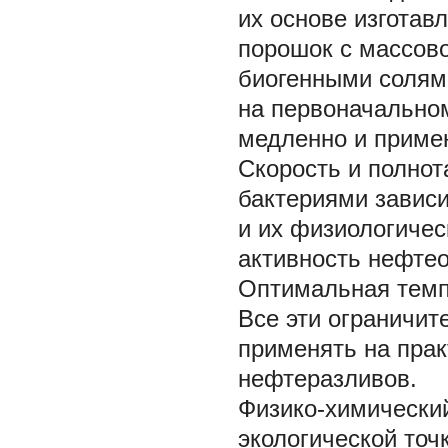
их основе изготав
порошок с массово
биогенными солями
на первоначальном
медленно и примен
Скорость и полно
бактериями зависи
и их физиологичес
активность нефте
Оптимальная темпер
Все эти ограничи
применять на прак
нефтеразливов.
Физико-химический
экологической точ