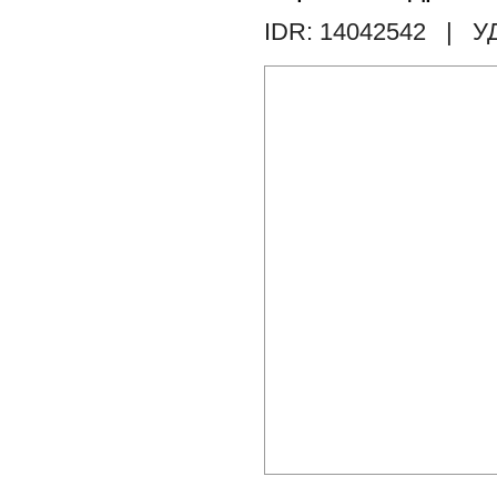
IDR: 14042542
| У