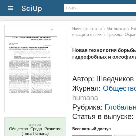
\
Научные статьи
Математика. Ес
\
и защита от них
Природа. Охра
Новая технология борьбы
гидрофобных и олеофил
Автор: Шведчиков
Журнал:
Общество
humana
Рубрика:
Глобальн
Статья в выпуске:
ЖУРНАЛ
Общество. Среда. Развитие
Бесплатный доступ
(Terra Humana)