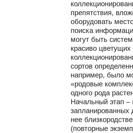
коллекционировани
препятствия, влож
оборудовать место
поиска информаци
могут быть систем
красиво цветущих 
коллекционирован
сортов определенн
например, было м
«родовые комплекс
одного рода расте
Начальный этап – 
запланированных д
нее близкородств
(повторные экземп