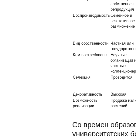
собственная
репродукция
Воспроизводимость
Семенное и
вегетативное
размножение
Вид собственности
Частная или
государствен
Кем востребованы
Научные
организации 
частные
коллекционе
Селекция
Проводится
Декоративность
Высокая
Возможность
Продажа изл
реализации
растений
Со времен образов
университетских б