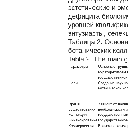
эстетические и эм
дефицита биологи
уровней квалифик
энтузиасты, селек
Таблица 2. Основн
ботанических кол
Table 2. The main gr
Параметры
Основные группы
Куратор-коллекц
государственной
Цели
Создание научно
ботанической ко
Время
Зависит от науч
существования
необходимости и
коллекции
государственны
Финансирование
Государственное
Коммерческая
Возможна комме