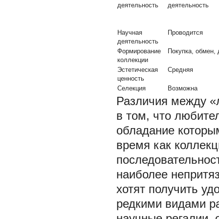
деятельность
деятельность
Научная
Проводится
деятельность
Формирование
Покупка, обмен,
коллекции
Эстетическая
Средняя
ценность
Селекция
Возможна
Различия между «
в том, что любите
обладание которым
время как коллекц
последовательнос
наиболее непритяз
хотят получить уд
редкими видами ра
научные регалии, о