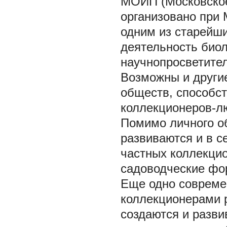
МОИП (Московское
организовано при 
одним из старейш
деятельность био
научнопросветите
Возможны и други
обществ, способс
коллекционеров-л
Помимо личного о
развиваются и в с
частных коллекцио
садоводческие фо
Еще одно совреме
коллекционерами р
создаются и разви