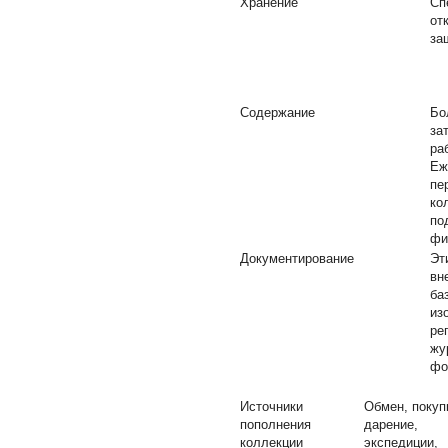
Хранение
Сп
от
за
Содержание
Бо
за
ра
Еж
пе
ко
по
фи
Документирование
Эт
вн
ба
из
ре
жу
фо
Источники
Обмен, покуп
пополнения
дарение,
коллекции
экспедиции,