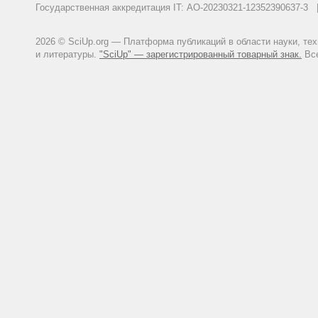
Государственная аккредитация IT: АО-20230321-12352390637-
2026 © SciUp.org — Платформа публикаций в области науки, те
и литературы.
"SciUp" — зарегистрированный товарный знак.
Все