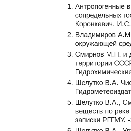
Антропогенные в
сопредельных гос
Коронкевич, И.С.
Владимиров А.М.
окружающей среды
Смирнов М.П. и 
территории СССР 
Гидрохимические 
Шелутко В.А. Чис
Гидрометеоиздат,
Шелутко В.А., С
веществ по реке
записки РГГМУ. -
Шелутко В.А., У