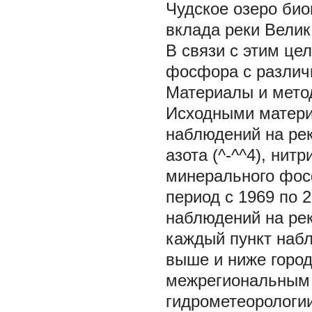
Чудское озеро би
вклада реки Велик
В связи с этим це
фосфора с различ
Материалы и мето
Исходными матери
наблюдений на ре
азота (^-^^4), нитр
минерального фосф
период с 1969 по 
наблюдений на реке
каждый пункт наб
выше и ниже горо
межрегиональным 
гидрометеорологи