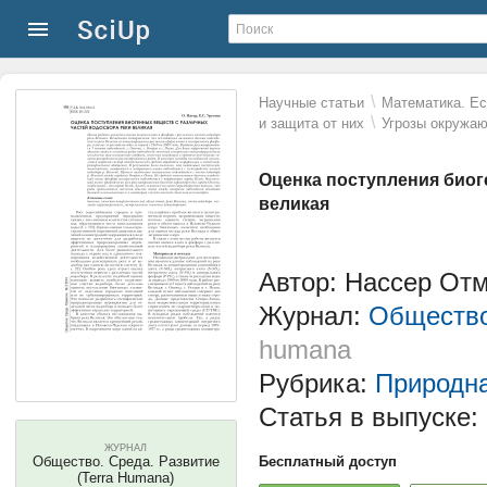
\
Научные статьи
Математика. Ес
\
и защита от них
Угрозы окружа
Оценка поступления биог
великая
Автор: Нассер Отм
Журнал:
Общество
humana
Рубрика:
Природна
Статья в выпуске:
ЖУРНАЛ
Общество. Среда. Развитие
Бесплатный доступ
(Terra Humana)