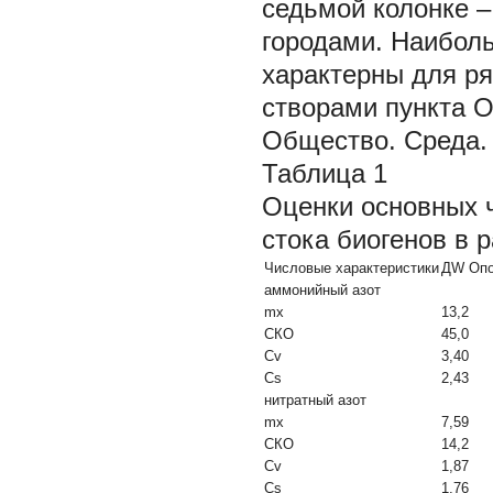
седьмой колонке –
городами. Наибол
характерны для р
створами пункта 
Общество. Среда. 
Таблица 1
Оценки основных 
стока биогенов в 
Числовые характеристики
ДW Опо
аммонийный азот
mx
13,2
СКО
45,0
Cv
3,40
Cs
2,43
нитратный азот
mx
7,59
СКО
14,2
Cv
1,87
Cs
1,76