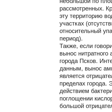
небольшой по площ
рассмотренных. Кр
эту территорию во
участках (отсутс
относительный упа
период).
Также, если говор
вынос нитратного 
города Псков. Инт
данным, вынос амм
является отрицате
пределах города. 
действием бактер
поглощении кисло
большой отрицатель