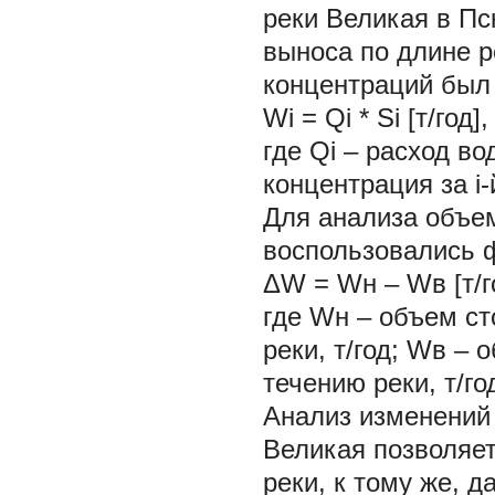
реки Великая в Пс
выноса по длине р
концентраций был 
Wi = Qi * Si [т/
где Qi – расход вод
концентрация за i-й 
Для анализа объе
воспользовались 
ΔW = Wн – Wв [т
где Wн – объем ст
реки, т/год; Wв –
течению реки, т/год 
Анализ изменений 
Великая позволяет
реки, к тому же, 