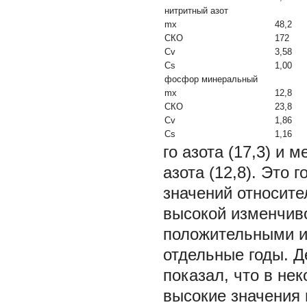
нитритный азот
mx
48,2
СКО
172
Cv
3,58
Cs
1,00
фосфор минеральный
mx
12,8
СКО
23,8
Cv
1,86
Cs
1,16
го азота (17,3) и 
азота (12,8). Это
значений относите
высокой изменчиво
положительными и
отдельные годы. 
показал, что в не
высокие значения