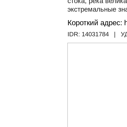
стока
,
река велик
экстремальные зн
Короткий адрес: h
IDR: 14031784
| У