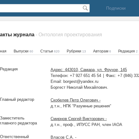
Подписки
такты журнала
- Онтология проектирования
вная
Выпуски
Статьи
Рубрики
Авторам
Редакция
60
620
13
6
2
Редакция
Адрес: 443010, Самара, ул. Фрунзе, 145
Телефон: +7 927 651 45 54
Факс: +7 (846) 33
Email: borgest@yandex.ru
Боргест Николай Михайлович.
Главный редактор
Скобелев Петр Олегович -
д.т.н., НПК “Разумные решения“
Заместитель
Смирнов Сергей Викторович -
главного редактора
д.т.н., проф., ИПУСС РАН, член IAOA
Ответственный
Власов С.А. -