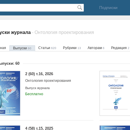
Подписки
уски журнала
- Онтология проектирования
вная
Статьи
Рубрики
Авторам
Редакция
Выпуски
620
13
6
2
60
ыпуски: 60
2 (60) т.16, 2026
Онтология проектирования
Выпуск журнала
Бесплатно
4 (58) т.15, 2025