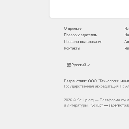
О проекте
Из
Правообладателям
На
Правила пользования
Ав
Контакты
Чи
Русский
Разработчик: ООО "Технологии моби
Государственная аккредитация IT:
2026 © SciUp.org — Платформа публи
и литературы.
"SciUp" — зарегистри