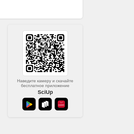
Наведите камеру и скачайте
бесплатное приложение
SciUp