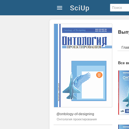
Вып
Гла
Все в
@ontology-of-designing
Онтология проектирования