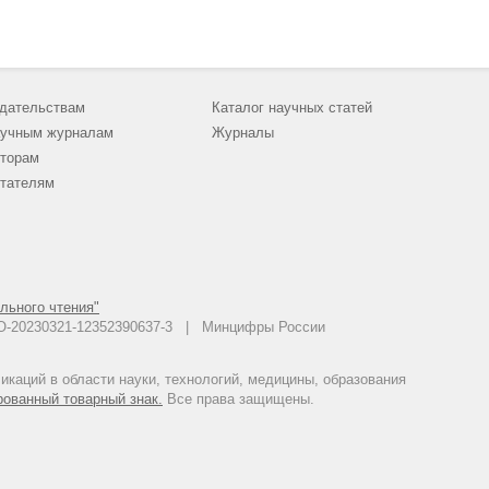
дательствам
Каталог научных статей
учным журналам
Журналы
торам
тателям
льного чтения"
 АО-20230321-12352390637-3 | Минцифры России
каций в области науки, технологий, медицины, образования
рованный товарный знак.
Все права защищены.