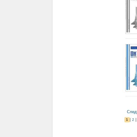
След
|
1
2