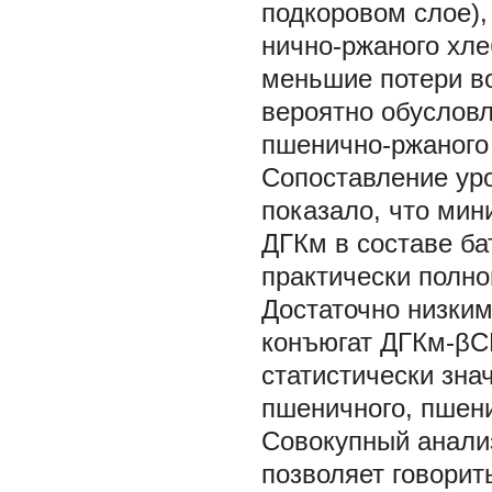
подкоровом слое),
нично-ржаного хле
меньшие потери во
вероятно обусловл
пшенично-ржаного 
Сопоставление ур
показало, что ми
ДГКм в составе ба
практически полн
Достаточно низким
конъюгат ДГКм-βCD
статистически зн
пшеничного, пшени
Совокупный анали
позволяет говорит