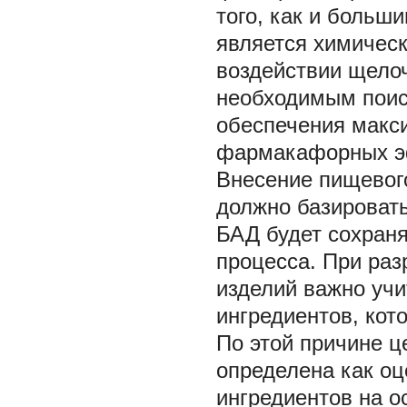
того, как и больш
является химичес
воздействии щелоч
необходимым поис
обеспечения макс
фармакафорных э
Внесение пищевого
должно базировать
БАД будет сохраня
процесса. При ра
изделий важно уч
ингредиентов, кот
По этой причине
ц
определена как о
ингредиентов на о