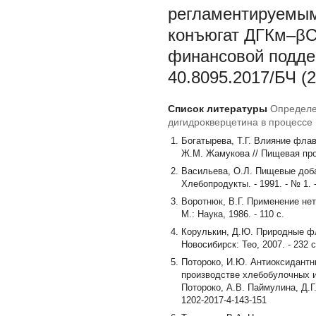
регламентируемым 
конъюгат ДГКм–βCD
финансовой подде
40.8095.2017/БЧ (
Список литературы
Определе
дигидрокверцетина в процессе
Богатырева, Т.Г. Влияние флаво
Ж.М. Жамукова // Пищевая пром
Васильева, О.Л. Пищевые доба
Хлебопродукты. - 1991. - № 1. -
Воротнюк, В.Г. Применение нет
М.: Наука, 1986. - 110 с.
Корулькин, Д.Ю. Природные фла
Новосибирск: Тео, 2007. - 232 с
Потороко, И.Ю. Антиоксидант
производстве хлебобулочных и
Потороко, А.В. Паймулина, Д.Г. 
1202-2017-4-143-151