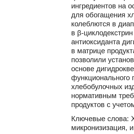
ингредиентов на о
для обогащения х
колеблются в диап
в β-циклодекстрин
антиоксиданта диг
в матрице продукт
позволили установ
основе дигидрокв
функционального п
хлебобулочных из
нормативным тре
продуктов с учето
микронизизация
,
и