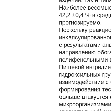
изделия, так и ти
Наиболее весомые
42,2 ±0,4 % в сред
прогнозируемо.
Поскольку реакци
инкапсулированног
с результатами ан
направлению обог
полифенольными ве
Пищевой ингредие
гидроксильных гру
взаимодействие с 
формирования тест
больше атакуется
микроорганизмами.