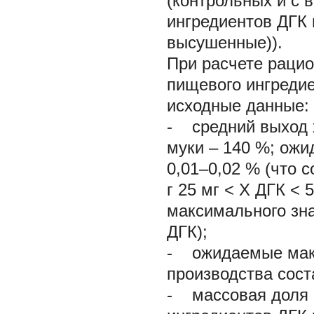
(контрольных и с
ингредиентов ДГК
высушенные)).
При расчете раци
пищевого ингредие
исходные данные:
-
средний выход х
муки – 140 %; ожи
0,01–0,02 % (что 
г 25 мг < Х
ДГК
< 
максимального зн
ДГК);
-
ожидаемые макси
производства сост
-
массовая доля в