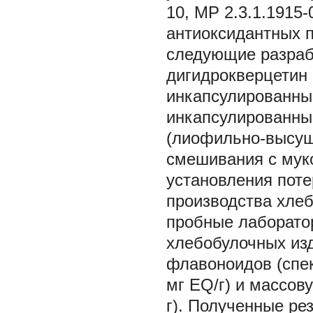
10, МР 2.3.1.1915-
антиоксидантных 
следующие разраб
дигидрокверцетин
инкапсулированный
инкапсулированны
(лиофильно-высуш
смешивания с муко
установления поте
производства хле
пробные лаборато
хлебобулочных из
флавоноидов (спе
мг EQ/г) и массов
г). Полученные ре