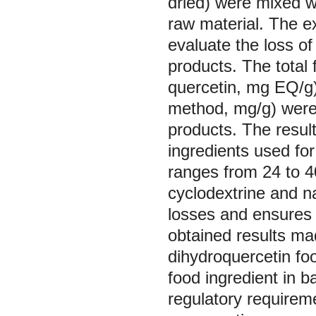
dried) were mixed wi
raw material. The e
evaluate the loss of
products. The total
quercetin, mg EQ/g)
method, mg/g) were 
products. The resul
ingredients used for
ranges from 24 to 4
cyclodextrine and n
losses and ensures i
obtained results mad
dihydroquercetin foo
food ingredient in 
regulatory requireme