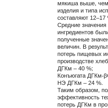
мякиша выше, чем
изделия и типа ис
составляют 12–17 
Средние значения
ингредиентов был
полученные значе
величин. В резул
потерь пищевых ин
производстве хлеб
ДГКм – 40 %;
Конъюгата ДГКм-β
НЭ ДГКм – 24 %.
Таким образом, п
эффективность те
потерь ДГКм в про