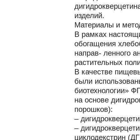
дигидрокверцетин
изделий.
Материалы и мето
В рамках настоящ
обогащения хлебо
направ- ленного а
растительных пол
В качестве пищевы
были использован
биотехнологии» Ф
на основе дигидр
порошков):
– дигидрокверцет
– дигидрокверцети
циклодекстрин (Д