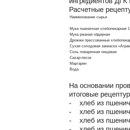
ингредиентов ДГК
Расчетные рецепт
Наименование сырья
Мука пшеничная хлебопекарная 1
Мука ржаная обдирная
Дрожжи прессованные хлебопека
Сухая солодовая закваска «Агра
Соль поваренная пищевая
Сахар-песок
Маргарин
Вода
На основании про
итоговые рецептур
- хлеб из пшенич
- хлеб из пшенич
- хлеб из пшенич
- хлеб из пшенич