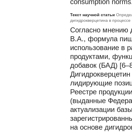
consumption norms
Текст научной статьи
Определ
дигидрокверцетина в процессе
Согласно мнению 
В.А., формула пищ
использование в 
продуктами, функц
добавок (БАД) [6–8
Дигидрокверцетин 
лидирующие позиц
Реестре продукци
(выданные Федера
актуализации базы
зарегистрированн
на основе дигидрок