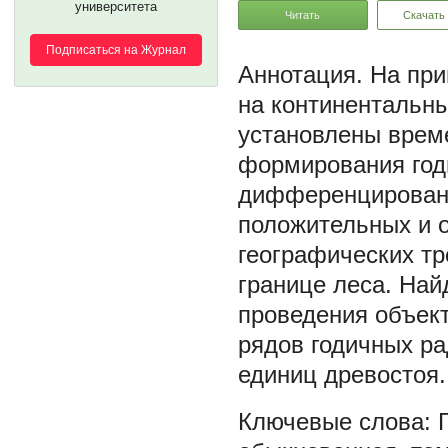
университета
Читать
Скачать
Подписаться на Журнал
На при
на континентальны
установлены врем
формирования год
дифференцированн
положительных и 
географических тр
границе леса. На
проведения объект
рядов годичных р
единиц древостоя.