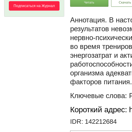
Читать
Скачать
Подписаться на Журнал
В наст
результатов невоз
нервно-психически
во время трениров
энергозатрат и ак
работоспособност
организма адеква
факторов питания.
Короткий адрес: h
IDR: 142212684