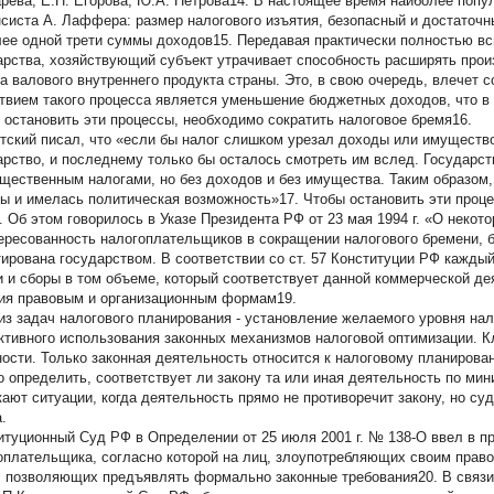
рева, Е.Н. Егорова, Ю.А. Петрова14. В настоящее время наиболее попу
систа А. Лаффера: размер налогового изъятия, безопасный и достаточн
лее одной трети суммы доходов15. Передавая практически полностью в
арства, хозяйствующий субъект утрачивает способность расширять прои
а валового внутреннего продукта страны. Это, в свою очередь, влечет 
твием такого процесса является уменьшение бюджетных доходов, что в 
 остановить эти процессы, необходимо сократить налоговое бремя16.
утский писал, что «если бы налог слишком урезал доходы или имущество
арство, и последнему только бы осталось смотреть им вслед. Государст
щественным налогами, но без доходов и без имущества. Таким образом, 
бы и имелась политическая возможность»17. Чтобы остановить эти проц
. Об этом говорилось в Указе Президента РФ от 23 мая 1994 г. «О некот
ересованность налогоплательщиков в сокращении налогового бремени, б
тирована государством. В соответствии со ст. 57 Конституции РФ кажды
и и сборы в том объеме, который соответствует данной коммерческой де
ия правовым и организационным формам19.
из задач налогового планирования - установление желаемого уровня на
тивного использования законных механизмов налоговой оптимизации. К
ности. Только законная деятельность относится к налоговому планирова
о определить, соответствует ли закону та или иная деятельность по мин
кают ситуации, когда деятельность прямо не противоречит закону, но су
.
итуционный Суд РФ в Определении от 25 июля 2001 г. № 138-О ввел в п
оплательщика, согласно которой на лиц, злоупотребляющих своим право
, позволяющих предъявлять формально законные требования20. В связи 