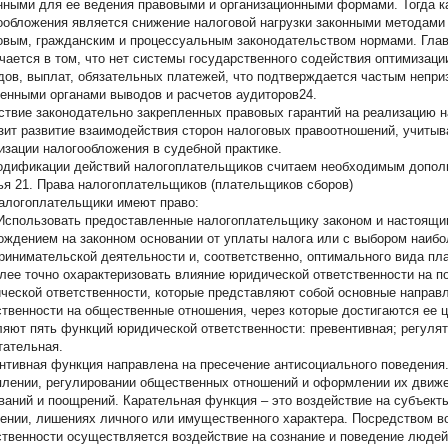
нными для ее ведения правовыми и организационными формами. Тогда к
ообложения является снижение налоговой нагрузки законными методами
овым, гражданским и процессуальным законодательством нормами. Гла
чается в том, что нет системы государственного содействия оптимизац
дов, выплат, обязательных платежей, что подтверждается частым непр
енными органами выводов и расчетов аудиторов24.
ствие законодательно закрепленных правовых гарантий на реализацию 
зит развитие взаимодействия сторон налоговых правоотношений, учитыв
изации налогообложения в судебной практике.
одификации действий налогоплательщиков считаем необходимым дополни
ья 21. Права налогоплательщиков (плательщиков сборов)
логоплательщики имеют право:
спользовать предоставленные налогоплательщику законом и настоящим
ождением на законном основании от уплаты налога или с выбором наиб
ринимательской деятельности и, соответственно, оптимального вида пл
лее точно охарактеризовать влияние юридической ответственности на п
ческой ответственности, которые представляют собой основные направ
ственности на общественные отношения, через которые достигаются ее ц
яют пять функций юридической ответственности: превентивная; регулят
тательная.
нтивная функция направлена на пресечение антисоциального поведения.
плении, регулировании общественных отношений и оформлении их движе
ваний и поощрений. Карательная функция – это воздействие на субъек
ении, лишениях личного или имущественного характера. Посредством 
ственности осуществляется воздействие на сознание и поведение людей