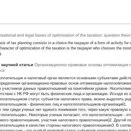
zational and legal bases of optimization of the taxation: question theor
sis of tax planning consists in a choice the taxpayer of a form of activity for 
haracter of optimization of the taxation is the taxpayer who chooses the most 
g.
т научной статьи
Организационно-правовые основы оптимизации 
оса
оплательщик и налоговый орган являются основными субъектами действ
пределения организационно-правовых основ оптимизации налогообложе
в участников данных правоотношений на понятийном уровне. Носителями
етствии с НК РФ могут быть физические лица и организации. Исходя из э
оплательщиком статус субъектов налогового права, можно выделить ро
оплательщиков - физических лиц и налогоплательщиков-организаций1.
 тем среди ученых нет единого понимания того, через какую правовую 
гоплательщик». Некоторые ученые полагают, что налогоплательщик - это
ового правоотношения, участник налогового правоотношения)2. Другой п
оплательщика в качестве стороны налогового правоотношения3. В соотве
оплательщик - это особый правовой статус субъектов налогового права 