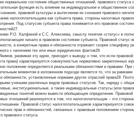
ее нормальное состояние общественных отношений, правового статуса су
тательная функция есть влияние на индивидуальное и общественное с
сознания, правовой культуры и вытеснении из сознания правового нигил
ание налогоплательщика как субъекта права, стороны налоговых право
отрения. Под статусом субъекта права понимается его правовое состоян
нностей27.
ению Р.О. Халфиной и С.С. Алексеева, смыслу понятия «статус» в полно
ополагающее начало в правовом состоянии субъекта. Правовой статус в
нности, а конкретные права и обязанности отражают скорее специфику р
нного с наличием тех или иных юридических фактов28.
Якимов, развивая эту идею, приходит к выводу о том, что если правовой 
кта права) характеризуется совокупностью нормативно закрепленных юри
вое положение определяется реальными обязанностями и правами. При э
ательным моментом в изложенном подходе является то, что за рамками 
 и обязанности, установленные нормами других отраслей права29. Поэ
орыми учеными различных видов правовых статусов. Так, наряду с общ
левые, институциональные, а также индивидуальные статусы (или право
иведенных понятий можно вывести обобщающее определение. Правовой 
овых отношений реализуется в том, что налогоплательщик – это сторон
отношении. Правовой статус налогоплательщиков характеризуется сово
ческих прав и обязанностей, связанных с правовым положением сторон
го правового статуса.