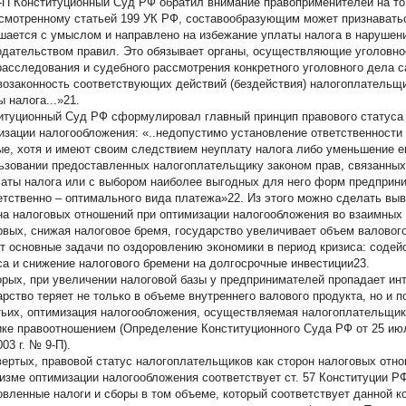
9-П Конституционный Суд РФ обратил внимание правоприменителей на то
смотренному статьей 199 УК РФ, составообразующим может признаваться
шается с умыслом и направлено на избежание уплаты налога в нарушен
одательством правил. Это обязывает органы, осуществляющие уголовное
расследования и судебного рассмотрения конкретного уголовного дела с
возаконность соответствующих действий (бездействия) налогоплательщи
 налога...»21.
итуционный Суд РФ сформулировал главный принцип правового статуса
изации налогообложения: «..недопустимо установление ответственности
ые, хотя и имеют своим следствием неуплату налога либо уменьшение е
ьзовании предоставленных налогоплательщику законом прав, связанных
латы налога или с выбором наиболее выгодных для него форм предприн
етственно – оптимального вида платежа»22. Из этого можно сделать выв
на налоговых отношений при оптимизации налогообложения во взаимных 
рвых, снижая налоговое бремя, государство увеличивает объем валового
т основные задачи по оздоровлению экономики в период кризиса: содей
са и снижение налогового бремени на долгосрочные инвестиции23.
орых, при увеличении налоговой базы у предпринимателей пропадает инт
арство теряет не только в объеме внутреннего валового продукта, но и 
тьих, оптимизация налогообложения, осуществляемая налогоплательщик
ике правоотношением (Определение Конституционного Суда РФ от 25 июл
03 г. № 9-П).
вертых, правовой статус налогоплательщиков как сторон налоговых отн
изме оптимизации налогообложения соответствует ст. 57 Конституции РФ
овленные налоги и сборы в том объеме, который соответствует данной к