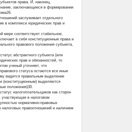
бъектов права. И, наконец,
ознание, заключающееся в формировании
изма26.
отношений заслуживает отдельного
ие в комплексе юридических прав и
й мере соответствует стабильное,
ключает в себя конституционные права и
еального правового положения субъекта,
статус абстрактного субъекта (или
дических прав и обязанностей, то
том ученый уточняет, что
правового статуса остаются все иные
тому видится правильным выделение
им (конституционным) выделяются
вые положения)30.
статус налогоплательщиков как сторон
а, участвующая в налоговом
купностью нормативно-правовых
ы налоговых правоотношений и наличием