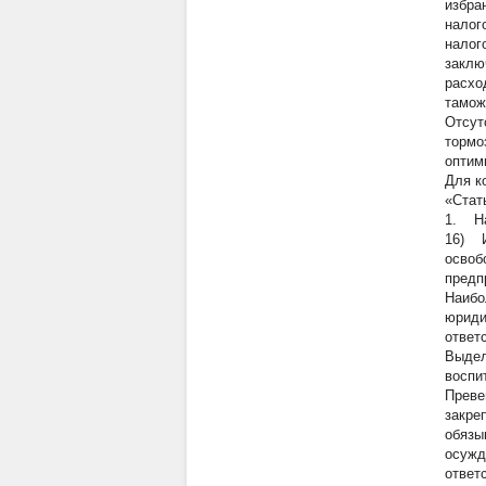
избра
налог
налог
заклю
расхо
тамож
Отсут
тормо
оптим
Для к
«Стат
1. На
16) И
освоб
предп
Наибо
юриди
ответ
Выдел
воспи
Преве
закре
обязы
осужд
ответ