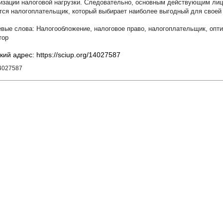
изации налоговой нагрузки. Следовательно, основным действующим лиц
тся налогоплательщик, который выбирает наиболее выгодный для своей 
Налогообложение
,
налоговое право
,
налогоплательщик
,
опт
тор
кий адрес: https://sciup.org/14027587
14027587