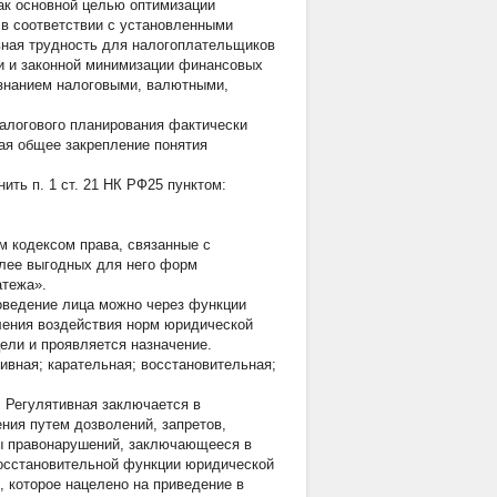
ак основной целью оптимизации
 в соответствии с установленными
вная трудность для налогоплательщиков
ии и законной минимизации финансовых
изнанием налоговыми, валютными,
налогового планирования фактически
ая общее закрепление понятия
ть п. 1 ст. 21 НК РФ25 пунктом:
 кодексом права, связанные с
олее выгодных для него форм
атежа».
оведение лица можно через функции
ления воздействия норм юридической
ели и проявляется назначение.
ивная; карательная; восстановительная;
 Регулятивная заключается в
ния путем дозволений, запретов,
ты правонарушений, заключающееся в
восстановительной функции юридической
, которое нацелено на приведение в