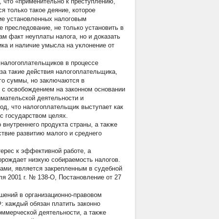
, что «применительно к преступлению,
 только такое деяние, которое
ие установленных налоговым
 преследование, не только установить в
ам факт неуплаты налога, но и доказать
ка и наличие умысла на уклонение от
 налогоплательщиков в процессе
 за такие действия налогоплательщика,
го суммы, но заключаются в
 с освобождением на законном основании
имательской деятельности и
од, что налогоплательщик выступает как
с государством целях.
 внутреннего продукта страны, а также
ствие развитию малого и среднего
ерес к эффективной работе, а
порождает низкую собираемость налогов.
ами, является закрепленным в судебной
я 2001 г. № 138-О, Постановление от 27
ошений в организационно-правовом
: каждый обязан платить законно
оммерческой деятельности, а также