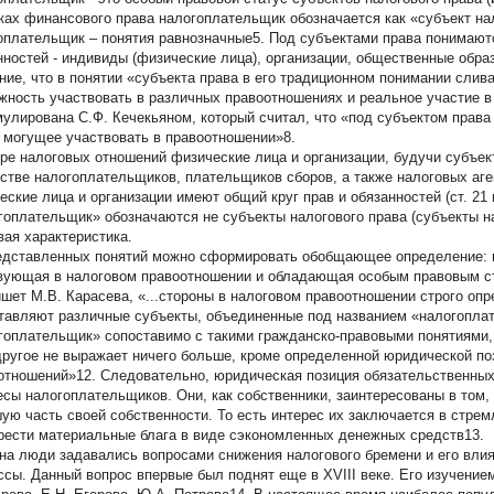
ках финансового права налогоплательщик обозначается как «субъект нало
оплательщик – понятия равнозначные5. Под субъектами права понимают
нностей - индивиды (физические лица), организации, общественные обр
ние, что в понятии «субъекта права в его традиционном понимании слив
жность участвовать в различных правоотношениях и реальное участие в 
улирована С.Ф. Кечекьяном, который считал, что «под субъектом права
) могущее участвовать в правоотношении»8.
ре налоговых отношений физические лица и организации, будучи субъект
естве налогоплательщиков, плательщиков сборов, а также налоговых аг
еские лица и организации имеют общий круг прав и обязанностей (ст. 21
гоплательщик» обозначаются не субъекты налогового права (субъекты на
вая характеристика.
едставленных понятий можно сформировать обобщающее определение: н
вующая в налоговом правоотношении и обладающая особым правовым с
ишет М.В. Карасева, «...стороны в налоговом правоотношении строго оп
тавляют различные субъекты, объединенные под названием «налогоплат
гоплательщик» сопоставимо с такими гражданско-правовыми понятиями, 
 другое не выражает ничего больше, кроме определенной юридической п
отношений»12. Следовательно, юридическая позиция обязательственны
есы налогоплательщиков. Они, как собственники, заинтересованы в том,
ую часть своей собственности. То есть интерес их заключается в стрем
рести материальные блага в виде сэкономленных денежных средств13.
на люди задавались вопросами снижения налогового бремени и его вли
ссы. Данный вопрос впервые был поднят еще в XVIII веке. Его изучение