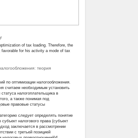
y
optimization of tax loading. Therefore, the
favorable for his activity a mode of tax
налогообложения: теория
ий по оптимизации налогообложения.
ния считаем необходимым установить
 статуса налогоплательщика в
того, а также понимая под
довые правовые статусы
категорию следует определять понятие
 субъект налогового права (субъект
одход заключается в рассмотрении
тствии с третьей позицией
(и налоговых правоотношений)4.