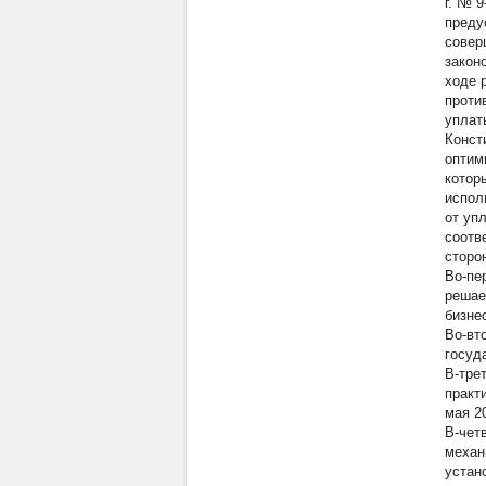
г. № 
преду
совер
закон
ходе 
проти
уплаты
Конст
оптим
котор
испол
от уп
соотв
сторо
Во-пе
решае
бизне
Во-вт
госуд
В-тре
практ
мая 20
В-чет
механ
устан