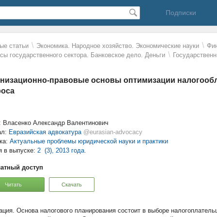
Подписки
\
\
ые статьи
Экономика. Народное хозяйство. Экономические науки
Фин
\
сы государственного сектора. Банковское дело. Деньги
Государствен
низационно-правовые основы оптимизации налогообл
роса
: Власенко Александр Валентинович
ал:
Евразийская адвокатура
@eurasian-advocacy
ка:
Актуальные проблемы юридической науки и практики
я в выпуске:
2 (3), 2013 года.
атный доступ
Читать
Скачать
Основа налогового планирования состоит в выборе налогоплател