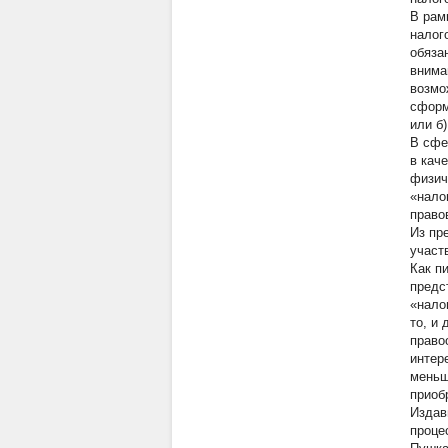
В рам
налог
обяза
внима
возмо
сформ
или б
В сфе
в кач
физич
«нало
право
Из пр
участ
Как п
предс
«нало
то, и
право
интер
меньш
приоб
Издав
проце