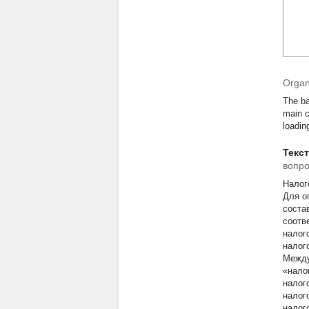
Organi
The ba
main c
loadin
Текс
вопр
Налог
Для о
соста
соотв
налог
налог
Между
«нало
налог
налог
налог