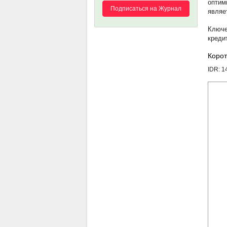
оптим
Подписаться на Журнал
являе
креди
Корот
IDR: 