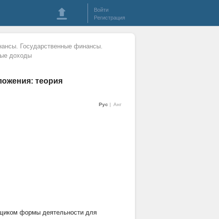
Войти
Регистрация
ансы. Государственные финансы.
ные доходы
ожения: теория
Рус
Анг
ьщиком формы деятельности для