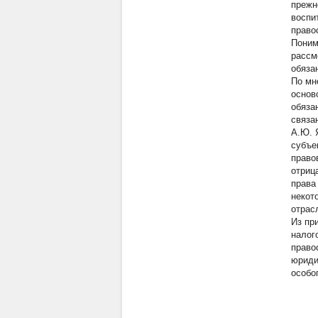
прежн
воспи
право
Поним
рассм
обяза
По мн
основ
обяза
связа
А.Ю. 
субъе
право
отриц
права
некот
отрас
Из пр
налог
право
юриди
особо