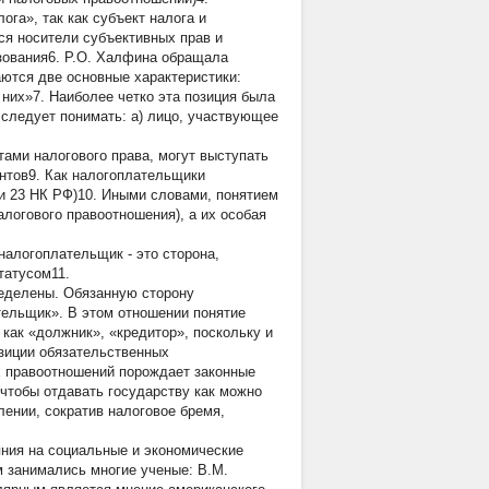
га», так как субъект налога и
ся носители субъективных прав и
азования6. Р.О. Халфина обращала
аются две основные характеристики:
них»7. Наиболее четко эта позиция была
 следует понимать: а) лицо, участвующее
ами налогового права, могут выступать
ентов9. Как налогоплательщики
 и 23 НК РФ)10. Иными словами, понятием
логового правоотношения), а их особая
алогоплательщик - это сторона,
татусом11.
ределены. Обязанную сторону
ельщик». В этом отношении понятие
как «должник», «кредитор», поскольку и
озиции обязательственных
х правоотношений порождает законные
 чтобы отдавать государству как можно
лении, сократив налоговое бремя,
яния на социальные и экономические
м занимались многие ученые: В.М.