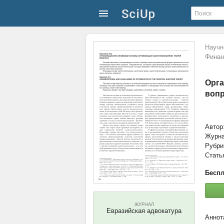
Научн
Финан
Орга
воп
Автор
Журн
Рубри
Стать
Беспл
ЖУРНАЛ
Евразийская адвокатура