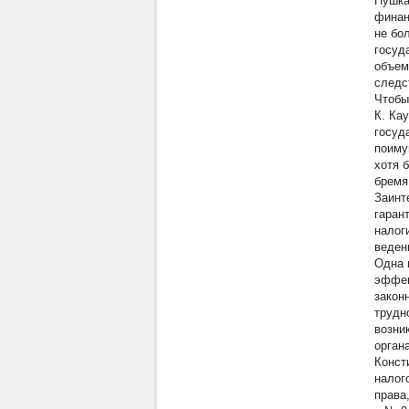
Пушка
финан
не бо
госуд
объем
следс
Чтобы
К. Ка
госуд
поиму
хотя 
бремя
Заинт
гаран
налог
веден
Одна 
эффек
закон
трудн
возни
органа
Конст
налог
права