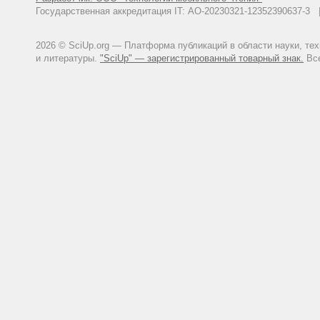
Государственная аккредитация IT: АО-20230321-12352390637-
2026 © SciUp.org — Платформа публикаций в области науки, те
и литературы.
"SciUp" — зарегистрированный товарный знак.
Все