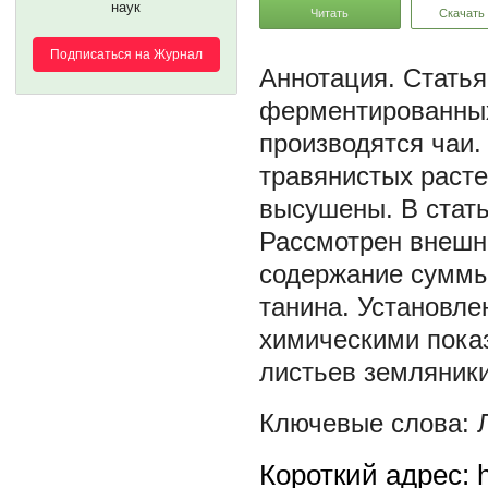
наук
Читать
Скачать
Подписаться на Журнал
Статья
ферментированных 
производятся чаи.
травянистых раст
высушены. В стать
Рассмотрен внешни
содержание суммы
танина. Установле
химическими пока
листьев земляники
Короткий адрес: h