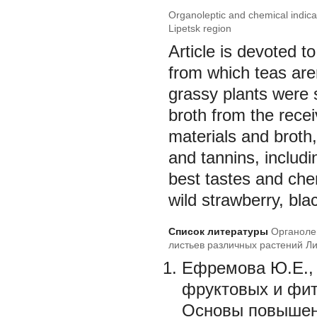
Organoleptic and chemical indicat
Lipetsk region
Article is devoted t
from which teas are
grassy plants were s
broth from the rece
materials and broth
and tannins, includin
best tastes and che
wild strawberry, bla
Список литературы
Органоле
листьев различных растений Л
Ефремова Ю.Е., 
фруктовых и фито
Основы повышени