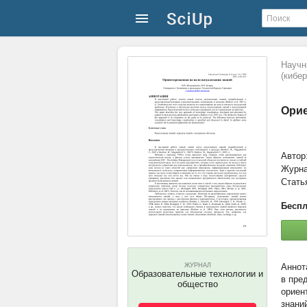
Научн
(кибер
Орие
Автор
Журн
Стать
Беспл
ЖУРНАЛ
Образовательные технологии и
в пре
общество
ориен
знани