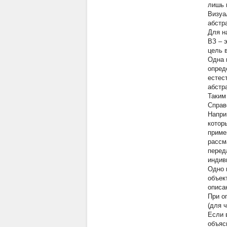
лишь 
Визуа
абстр
Для н
ВЗ – 
цель 
Одна и
опред
естес
абстр
Таким
Справ
Напри
котор
приме
рассм
перед
индив
Одно 
объек
описа
При о
(для ч
Если 
объяс