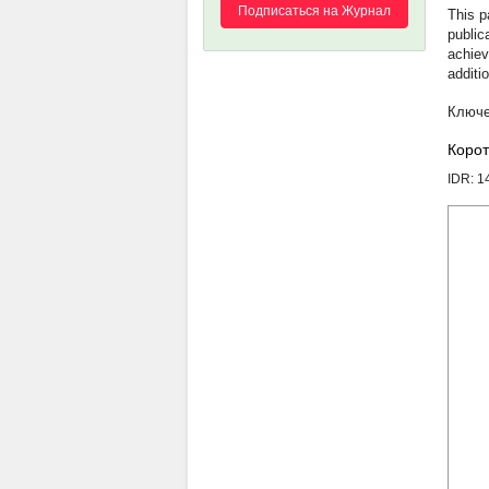
Подписаться на Журнал
This p
public
achiev
additi
Корот
IDR: 