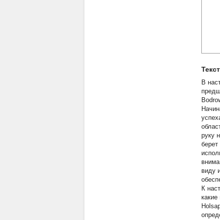
Текс
В нас
предше
Bodrow
Начин
успех
облас
руку 
берет
испол
внима
виду 
обесп
К нас
какие
Holsap
опред