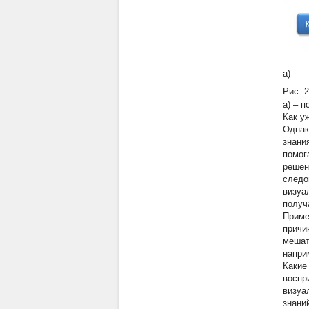
Рис. 
а) – 
Как у
Однак
знани
помог
решен
следо
визуа
получ
Приме
причи
мешат
напри
Какие
воспр
визуа
знани