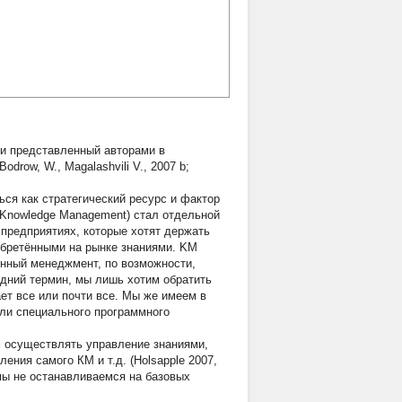
 и представленный авторами в
drow, W., Magalashvili V., 2007 b;
ься как стратегический ресурс и фактор
 Knowledge Management) стал отдельной
 предприятиях, которые хотят держать
иобретёнными на рынке знаниями. KM
онный менеджмент, по возможности,
дний термин, мы лишь хотим обратить
ает все или почти все. Мы же имеем в
ли специального программного
м осуществлять управление знаниями,
ния самого КМ и т.д. (Holsapple 2007,
му мы не останавливаемся на базовых