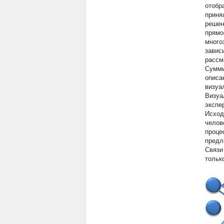
отобр
приня
решен
прямо
много
завис
рассм
Сумми
описа
визуал
Визуа
экспе
Исход
челов
проце
предл
Связи
тольк