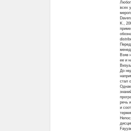
Любоп
всех 
мероп
Davenp
K., 2
приме
обозн
distri
Перед
менед
Взяв 
ее и н
Визуа
До не
напри
стал 
Однак
знани
прогр
речь 
и соо
терми
Непос
дисци
Fayyad