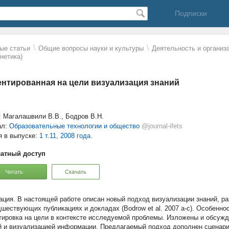
Подписки
\
\
ые статьи
Общие вопросы науки и культуры
Деятельность и организ
нетика)
нтированная на цели визуализация знаний
: Магалашвили В.В., Бодров В.Н.
ал:
Образовательные технологии и общество
@journal-ifets
я в выпуске:
1 т.11, 2008 года.
атный доступ
Читать
Скачать
В настоящей работе описан новый подход визуализации знаний, р
дшествующих публикациях и докладах (Bodrow et al. 2007 a-c). Особенно
тировка на цели в контексте исследуемой проблемы. Изложены и обсуж
й и визуализацией информации. Предлагаемый подход дополнен сценария