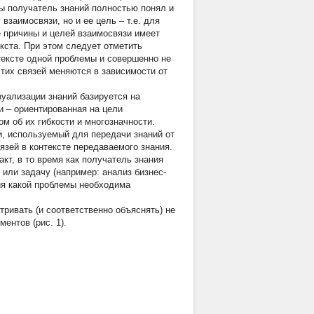
ы получатель знаний полностью понял и
взаимосвязи, но и ее цель – т.е. для
 причины и целей взаимосвязи имеет
екста. При этом следует отметить
нтексте одной проблемы и совершенно не
этих связей меняются в зависимости от
уализации знаний базируется на
 – ориентированная на цели
том об их гибкости и многозначности.
и, используемый для передачи знаний от
язей в контексте передаваемого знания.
кт, в то время как получатель знания
или задачу (например: анализ бизнес-
ния какой проблемы необходима
ривать (и соответственно объяснять) не
ентов (рис. 1).