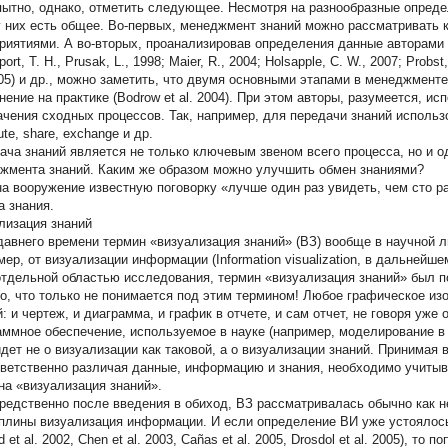
ытно, однако, отметить следующее. Несмотря на разнообразные опреде
у них есть общее. Во-первых, менеджмент знаний можно рассматривать 
риятиями. А во-вторых, проанализировав определения данные авторами в р
ort, T. H., Prusak, L., 1998; Maier, R., 2004; Holsapple, C. W., 2007; Probst
005) и др., можно заметить, что двумя основными этапами в менеджменте
нение на практике (Bodrow et al. 2004). При этом авторы, разумеется, 
ачения сходных процессов. Так, например, для передачи знаний использов
bute, share, exchange и др.
ача знаний является не только ключевым звеном всего процесса, но и 
жмента знаний. Каким же образом можно улучшить обмен знаниями?
на вооружение известную поговорку «лучше один раз увидеть, чем сто 
а знания.
лизация знаний
давнего времени термин «визуализация знаний» (ВЗ) вообще в научной л
мер, от визуализации информации (Information visualization, в дальнейш
отдельной областью исследования, термин «визуализация знаний» был п
о, что только не понимается под этим термином! Любое графическое из
й: и чертеж, и диаграмма, и график в отчете, и сам отчет, не говоря уже
аммное обеспечение, используемое в науке (например, моделирование в
идет не о визуализации как таковой, а о визуализации знаний. Принима
тветственно различая данные, информацию и знания, необходимо учитыв
на «визуализация знаний».
редственно после введения в обиход, ВЗ рассматривалась обычно как
плины визуализация информации. И если определение ВИ уже устоялось (Ca
 et al. 2002, Chen et al. 2003, Cañas et al. 2005, Drosdol et al. 2005), 