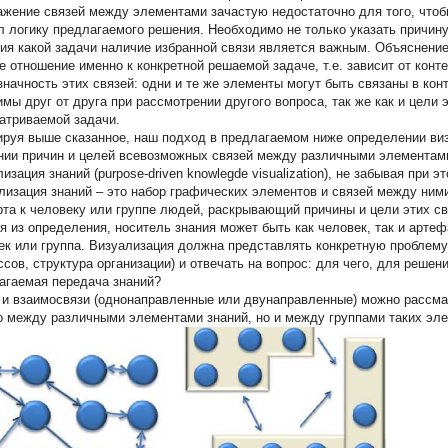
ажение связей между элементами зачастую недостаточно для того, чтоб
л логику предлагаемого решения. Необходимо не только указать причину 
ия какой задачи наличие избранной связи является важным. Объяснение
е отношение именно к конкретной решаемой задаче, т.е. зависит от конт
значность этих связей: одни и те же элементы могут быть связаны в ко
имы друг от друга при рассмотрении другого вопроса, так же как и цели 
атриваемой задачи.
руя выше сказанное, наш подход в предлагаемом ниже определении виз
нии причин и целей всевозможных связей между различными элементами
изация знаний (purpose-driven knowlegde visualization), не забывая при э
лизация знаний
– это набор графических элементов и связей между ним
рта к человеку или группе людей, раскрывающий причины и цели этих св
я из определения, носитель знания может быть как человек, так и артефа
ек или группа. Визуализация должна представлять конкретную проблему 
ссов, структура организации) и отвечать на вопрос: для чего, для реше
агаемая передача знаний?
 и взаимосвязи (однонаправленные или двунаправленные) можно рассмат
о между различными элементами знаний, но и между группами таких элем