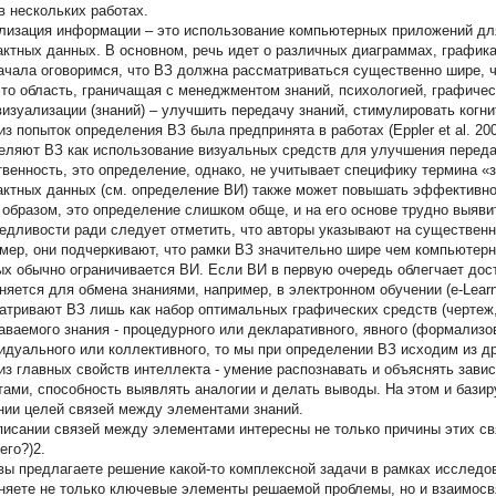
в нескольких работах.
лизация информации – это использование компьютерных приложений дл
актных данных. В основном, речь идет о различных диаграммах, графика
ачала оговоримся, что ВЗ должна рассматриваться существенно шире, 
это область, граничащая с менеджментом знаний, психологией, графичес
визуализации (знаний) – улучшить передачу знаний, стимулировать когн
з попыток определения ВЗ была предпринята в работах (Eppler et al. 200
еляют ВЗ как использование визуальных средств для улучшения перед
твенность, это определение, однако, не учитывает специфику термина «
актных данных (см. определение ВИ) также может повышать эффективн
 образом, это определение слишком обще, и на его основе трудно выяви
едливости ради следует отметить, что авторы указывают на существен
мер, они подчеркивают, что рамки ВЗ значительно шире чем компьютерн
ых обычно ограничивается ВИ. Если ВИ в первую очередь облегчает дос
няется для обмена знаниями, например, в электронном обучении (е-Learn
атривают ВЗ лишь как набор оптимальных графических средств (чертеж, 
аваемого знания - процедурного или декларативного, явного (формализо
идуального или коллективного, то мы при определении ВЗ исходим из д
из главных свойств интеллекта - умение распознавать и объяснять зав
тами, способность выявлять аналогии и делать выводы. На этом и базир
нии целей связей между элементами знаний.
писании связей между элементами интересны не только причины этих свя
его?)2.
вы предлагаете решение какой-то комплексной задачи в рамках исследов
няете не только ключевые элементы решаемой проблемы, но и взаимосв