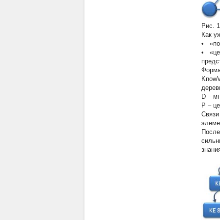
Рис. 
Как у
•
«по
•
«це
предс
Форма
KnowVi
деревь
D
– м
P
– ц
Связи
элеме
После
сильн
знани