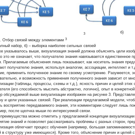
а)
б)
3
3
2. Отбор связей между элементами
полный набор, б) – выборка наиболее сильных связей
же указывалось выше, визуализация знаний должна объяснять цели изо
о это не означает, что получателю знания навязывается единственное 
я. Прилагаемые объяснения лишь показывают, как носитель знания предл
ают получателю знания, используя аналогии, ассоциации, интеллект и т
ие, применить полученное знание по своему усмотрению. Разумеется, э
вательно, и возможность применения полученного знания зависит от мн
лизации (таблицы, процессы, схемы и т.д.), ясность причин и целей этих
ателя (его способность мыслить абстрактно, логично), опыт в конкретной
р обсуждаемой выше визуализации изображен на рисунке 3. Представл
ну и цели указанных связей. При реализации предлагаемой модели, чтоб
ь восприятию передаваемого знания, эти комментарии следует лишь пок
мер, после щелчка мыши по интересуемой связи.
 преимущества можно отметить у предлагаемой концепции визуализации 
иятие знаний и позволяет рассматривать проблемы с разных сторон, пре
лизация облегчает процесс обучения (например, большая запоминаемост
й в структуру уже имеющихся). Кроме того, объяснение причин и целей