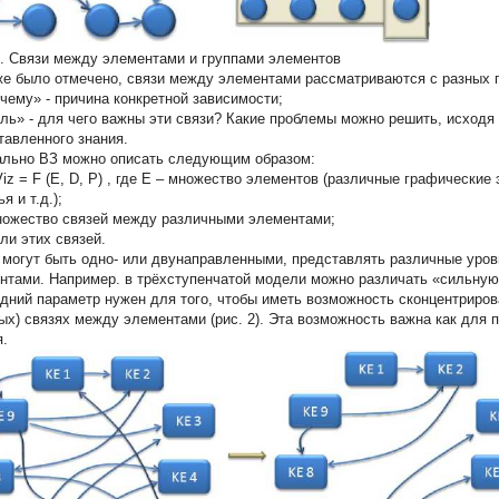
1. Связи между элементами и группами элементов
же было отмечено, связи между элементами рассматриваются с разных 
чему» - причина конкретной зависимости;
ль» - для чего важны эти связи? Какие проблемы можно решить, исходя 
тавленного знания.
льно ВЗ можно описать следующим образом:
z = F (E, D, P)
, где
E
– множество элементов (различные графические 
я и т.д.);
ножество связей между различными элементами;
ели этих связей.
 могут быть одно- или двунаправленными, представлять различные уро
нтами. Например. в трёхступенчатой модели можно различать «сильную
дний параметр нужен для того, чтобы иметь возможность сконцентриро
ых) связях между элементами (рис. 2). Эта возможность важна как для
я.