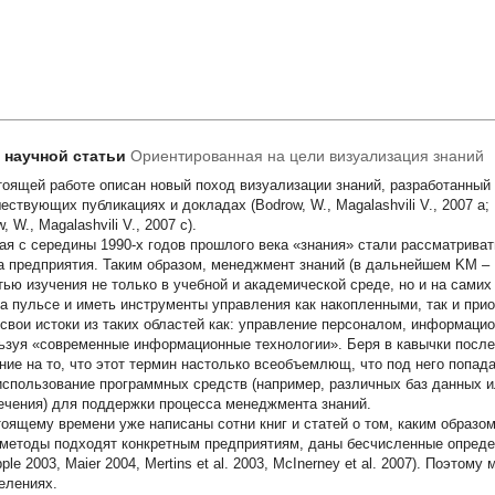
т научной статьи
Ориентированная на цели визуализация знаний
тоящей работе описан новый поход визуализации знаний, разработанный
ствующих публикациях и докладах (Bodrow, W., Magalashvili V., 2007 а; Bo
, W., Magalashvili V., 2007 c).
ая с середины 1990-х годов прошлого века «знания» стали рассматриват
а предприятия. Таким образом, менеджмент знаний (в дальнейшем KM –
тью изучения не только в учебной и академической среде, но и на самих
на пульсе и иметь инструменты управления как накопленными, так и пр
 свои истоки из таких областей как: управление персоналом, информаци
ьзуя «современные информационные технологии». Беря в кавычки после
ние на то, что этот термин настолько всеобъемлющ, что под него попад
использование программных средств (например, различных баз данных и
ечения) для поддержки процесса менеджмента знаний.
тоящему времени уже написаны сотни книг и статей о том, каким образо
 методы подходят конкретным предприятиям, даны бесчисленные определе
ple 2003, Maier 2004, Mertins et al. 2003, McInerney et al. 2007). Поэто
елениях.