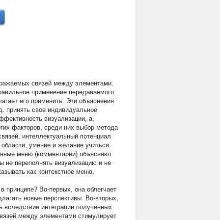
бражаемых связей между элементами.
правильное применение передаваемого
агает его применить. Эти объяснения
.д. принять свое индивидуальное
ффективность визуализации, а,
огих факторов, среди них выбор метода
 связей, интеллектуальный потенциал
 области, умение и желание учиться.
енные меню (комментарии) объясняют
ы не переполнять визуализацию и не
азывать как контекстное меню,
в принципе? Во-первых, она облегчает
длагать новые перспективы. Во-вторых,
ь вследствие интеграции полученных
 связей между элементами стимулирует