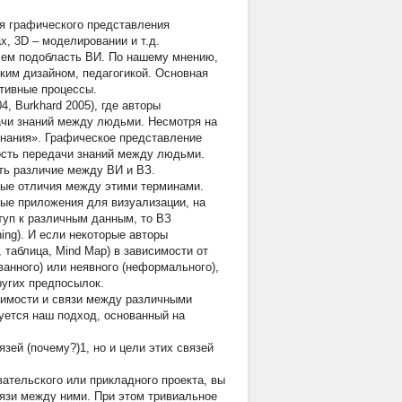
я графического представления
х, 3D – моделировании и т.д.
чем подобласть ВИ. По нашему мнению,
ким дизайном, педагогикой. Основная
итивные процессы.
4, Burkhard 2005), где авторы
ачи знаний между людьми. Несмотря на
знания». Графическое представление
ость передачи знаний между людьми.
ть различие между ВИ и ВЗ.
ные отличия между этими терминами.
ые приложения для визуализации, на
туп к различным данным, то ВЗ
ing). И если некоторые авторы
таблица, Mind Map) в зависимости от
ванного) или неявного (неформального),
ругих предпосылок.
исимости и связи между различными
уется наш подход, основанный на
зей (почему?)1, но и цели этих связей
ательского или прикладного проекта, вы
язи между ними. При этом тривиальное