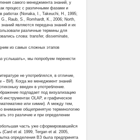
ления самого менеджмента знаний, у
как процесс с различными фазами и
аботах (Nonaka, I., Takeuchi, H., 1995;
, G., Raub, S., Romhardt, K., 2006; North,
 знаний являются передача знаний и их
использовали различные термины для
ались слова: transfer, disseminate,
одним из самых сложных этапов
раз услышать», мы попробуем перенести
итературе не употреблялся, в отличие,
ем – ВИ). Когда же менеджмент знаний
отихоньку введен в употребление.
ображение подпадает под визуализацию
 об инструментах OLAP, и графическое
 математике или химии). А между тем,
я во внимание общепринятую терминологию
ать это различие и при определении
 небольшая часть уже сформировавшейся
rd et al. 1999, Tergan et al. 2005,
то попытка определения ВЗ былa предпринята