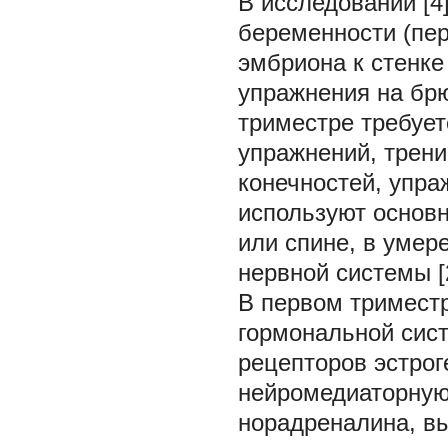
В исследовании [4
беременности (пер
эмбриона к стенке
упражнения на брю
триместре требует
упражнений, трен
конечностей, упра
используют основн
или спине, в умер
нервной системы [
В первом тримест
гормональной сист
рецепторов эстрог
нейромедиаторную
норадреналина, в