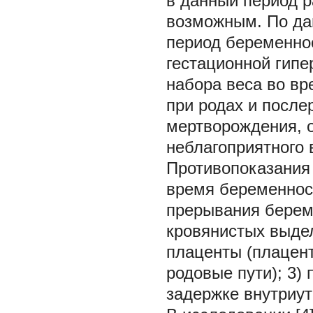
в данный период р
возможным. По да
период беременнос
гестационной гипе
набора веса во вр
при родах и после
мертворождения, 
неблагоприятного 
Противопоказания
время беременност
прерывания берем
кровянистых выдел
плаценты (плацен
родовые пути); 3)
задержке внутриут