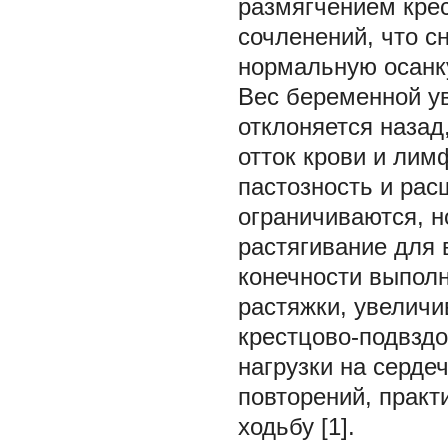
размягчением крес
сочленений, что с
нормальную осанк
Вес беременной ув
отклоняется назад
отток крови и лим
пастозность и рас
ограничиваются, н
растягивание для 
конечности выпол
растяжки, увеличи
крестцово-подвздо
нагрузки на серде
повторений, прак
ходьбу [1].