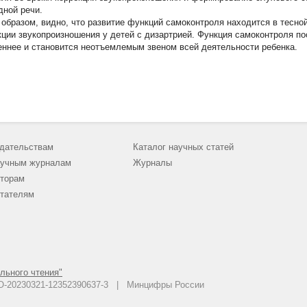
дной речи.
 образом, видно, что развитие функций самоконтроля находится в тесно
кции звукопроизношения у детей с дизартрией. Функция самоконтроля по
еннее и становится неотъемлемым звеном всей деятельности ребенка.
дательствам
Каталог научных статей
учным журналам
Журналы
торам
тателям
льного чтения"
 АО-20230321-12352390637-3 | Минцифры России