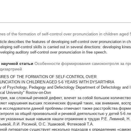
es of the formation of self-control over pronunciation in children aged 
ticle describes the features of developing self-control over pronunciation in c
eloping self-control skills is carried out in several directions: developing kine
veloping auditory self-control over pronunciation in free speech.
т научной статьи
Особенности формирования самоконтроля за пр
 дизартрией
URES OF THE FORMATION OF SELF-CONTROL OVER
UNCIATION IN CHILDREN AGED 5-6 YEARS WITH DYSARTHRIA
y of Psychology, Pedagogy and Defectology Department of Defectology and
cal University" Rostov-on-Don
трия, как сложный речевой дефект, влечет за собой большое количеств
яют нарушения высших психических функций таких, как внимание, восп
е исследователи данной проблемы отмечают также расстройства форми
онтроля за общей произвольной и речевой деятельностью у детей 5-6 л
тия указанных выше навыков нашли отражение в трудах Р.Е. Левиной, Н. 
ьевой, Л.И. Росиной, О.С. Ушаковой, Фотековой Т.А.
чной литературе существует несколько подходов к определению «самоко