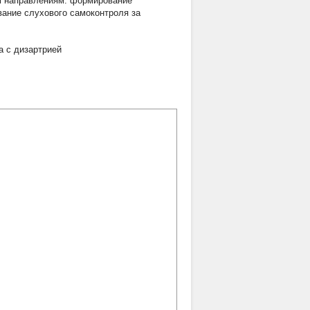
им направлениям: формирование
вание слухового самоконтроля за
а с дизартрией