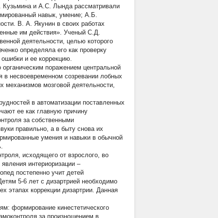
. Кузьмина и А.С. Лында рассматривали
рмированный навык, умение; А.Б.
ости. В. А. Якунин в своих работах
енные им действия». Ученый С.Д.
венной деятельности, целью которого
вченко определяла его как проверку
ошибки и ее коррекцию.
о органическим поражением центральной
ся в несвоевременном созревании лобных
ых механизмов мозговой деятельности,
рудностей в автоматизации поставленных
чают ее как главную причину
онтроля за собственными
вуки правильно, а в быту снова их
ормированные умения и навыки в обычной
.
троля, исходящего от взрослого, во
 явления интериоризации –
опед постепенно учит детей
Детям 5-6 лет с дизартрией необходимо
х этапах коррекции дизартрии. Данная
иям: формирование кинестетического
самоконтроля за произношением в