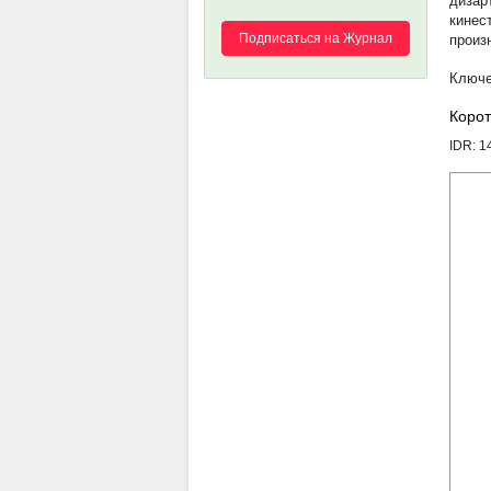
дизар
кинес
Подписаться на Журнал
произ
Корот
IDR: 1