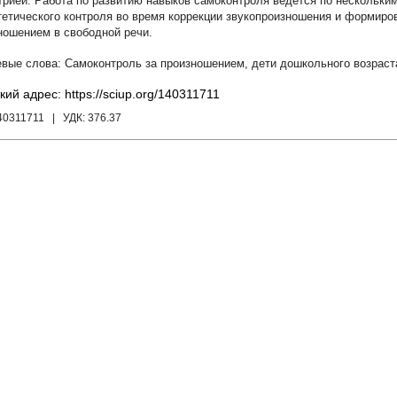
трией. Работа по развитию навыков самоконтроля ведется по нескольк
тетического контроля во время коррекции звукопроизношения и формиро
ношением в свободной речи.
Самоконтроль за произношением
,
дети дошкольного возраст
кий адрес: https://sciup.org/140311711
40311711
| УДК:
376.37