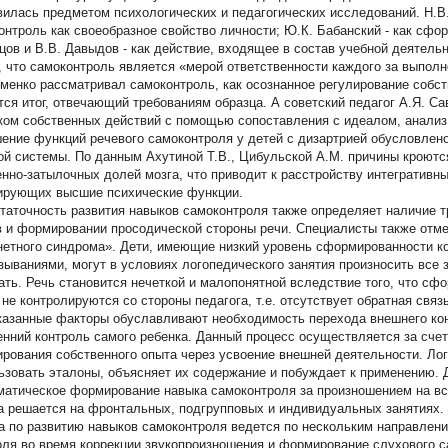
вилась предметом психологических и педагогических исследований. Н.В
онтроль как своеобразное свойство личности; Ю.К. Бабанский - как сфо
цов и В.В. Давыдов - как действие, входящее в состав учебной деятельн
, что самоконтроль является «мерой ответственности каждого за выполн
менко рассматривал самоконтроль, как осознанное регулирование собст
тся итог, отвечающий требованиям образца. А советский педагог А.Я. Са
ком собственных действий с помощью сопоставления с идеалом, анализ 
ение функций речевого самоконтроля у детей с дизартрией обусловлен
ой системы. По данным Ахутиной Т.В., Цибульской А.М. причины кроют
енно-затылочных долей мозга, что приводит к расстройству интегративн
ирующих высшие психические функции.
таточность развития навыков самоконтроля также определяет наличие т
в и формировании просодической стороны речи. Специалисты также отме
нетного синдрома». Дети, имеющие низкий уровень сформированности к
зываниями, могут в условиях логопедического занятия произносить все з
ать. Речь становится нечеткой и малопонятной вследствие того, что сф
 не контролируются со стороны педагога, т.е. отсутствует обратная связь
казанные факторы обуславливают необходимость перехода внешнего кон
енний контроль самого ребенка. Данный процесс осуществляется за счет
рования собственного опыта через усвоение внешней деятельности. Лог
ьзовать эталоны, объясняет их содержание и побуждает к применению. 
матическое формирование навыка самоконтроля за произношением на все
а решается на фронтальных, подгрупповых и индивидуальных занятиях.
а по развитию навыков самоконтроля ведется по нескольким направлен
оля во время коррекции звукопроизношения и формирование слухового 