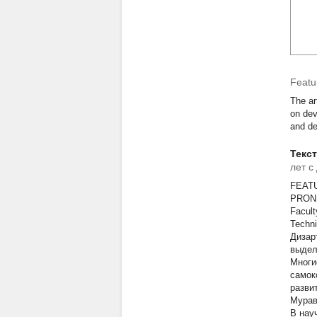
Featur
The ar
on dev
and de
Текс
лет с
FEAT
PRON
Facult
Techni
Дизар
выдел
Многи
самок
разви
Мурав
В нау