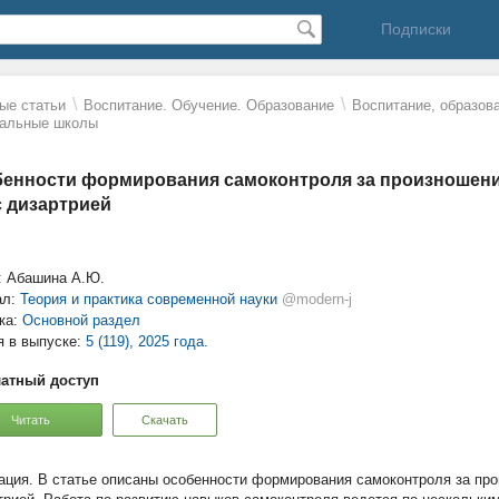
Подписки
\
\
ые статьи
Воспитание. Обучение. Образование
Воспитание, образова
альные школы
енности формирования самоконтроля за произношение
с дизартрией
: Абашина А.Ю.
ал:
Теория и практика современной науки
@modern-j
ка:
Основной раздел
я в выпуске:
5 (119), 2025 года.
атный доступ
Читать
Скачать
В статье описаны особенности формирования самоконтроля за про