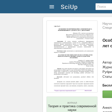
Научн
Специ
Особ
лет 
Автор
Журн
Рубри
Стать
Беспл
ЖУРНАЛ
Теория и практика современной
науки