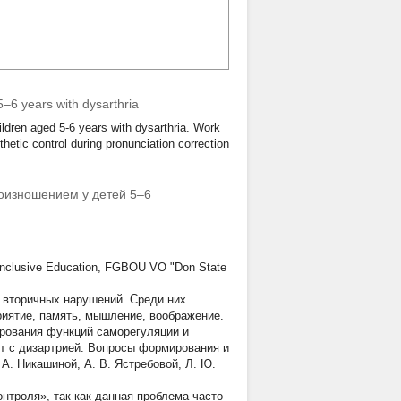
5–6 years with dysarthria
hildren aged 5-6 years with dysarthria. Work
sthetic control during pronunciation correction
оизношением у детей 5–6
 Inclusive Education, FGBOU VO "Don State
о вторичных нарушений. Среди них
риятие, память, мышление, воображение.
рования функций саморегуляции и
ет с дизартрией. Вопросы формирования и
А. Никашиной, А. В. Ястребовой, Л. Ю.
нтроля», так как данная проблема часто