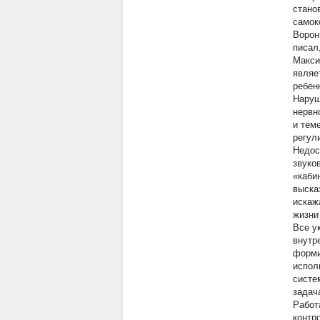
стано
самок
Ворон
писал
Макси
являе
ребен
Наруш
нервн
и тем
регул
Недос
звуко
«каби
выска
искаж
жизни
Все у
внутр
форми
испол
систе
задач
Работ
контр