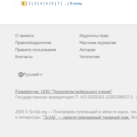
|
|
|
|
|
|
|
|
1
2
3
4
5
6
7
...
В конец
О проекте
Издательствам
Правообладателям
Научным журналам
Правила пользования
Авторам
Контакты
Читателям
Русский
Разработчик: ООО "Технологии мобильного чтения"
Государственная аккредитация IT: АО-20230321-12352390637-
2026 © SciUp.org — Платформа публикаций в области науки, те
и литературы.
"SciUp" — зарегистрированный товарный знак.
Все