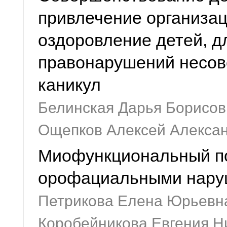
привлечение организа
оздоровление детей, д
правонарушений несов
каникул
Белинская Дарья Борисов
Ощепков Алексей Алекса
Миофункциональный под
орофациальными нар
Петрикова Елена Юрьевн
Коробейникова Евгения Н