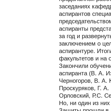
заседаниях кафедр
аспирантов специ
председательством
аспиранты предст
за год и разверну
заключением о це
аспирантуре. Итог
факультетов и на 
Закончили обучени
аспиранта (В. А. 
Черногоров, В. А.
Проскуряков, Г. А
Орловский, Р.С. С
Но, ни один из них
Защиты прошли в 