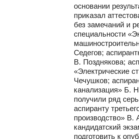
основании результ
приказал аттестов
без замечаний и р
специальности «Э
машиностроительн
Седегов; аспирант
В. Позднякова; ас
«Электрические ста
Чечушков; аспира
канализация» Б. Н
получили ряд серь
аспиранту третьег
производство» В. 
кандидатский экза
подготовить к опу