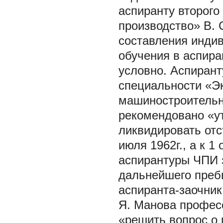
аспиранту второго
производство» В. 
составления индив
обучения в аспира
условно. Аспирант
специальности «Э
машиностроительн
рекомендовано «ут
ликвидировать отс
июля 1962г., а к 1
аспирантуры ЧПИ 
дальнейшего преб
аспиранта-заочник
Я. Манова профес
«решить вопрос о 