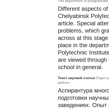
The department of postgraduate st
Different aspects o
Chelyabinsk Polytec
article. Special atte
problems, which gr
across at this stag
place in the depart
Polytechnic Institut
are viewed through 
school in general.
Текст научной статьи
Отдел а
работы
Аспирантура мног
подготовки научны
заведениях. Опыт 