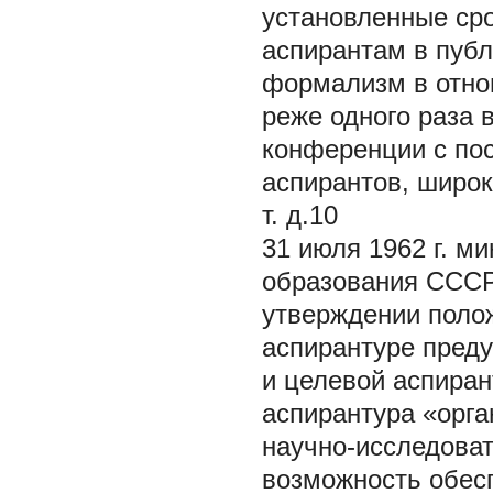
установленные сро
аспирантам в публ
формализм в отнош
реже одного раза 
конференции с по
аспирантов, широк
т. д.10
31 июля 1962 г. м
образования СССР
утверждении поло
аспирантуре преду
и целевой аспиран
аспирантура «орга
научно-исследова
возможность обес