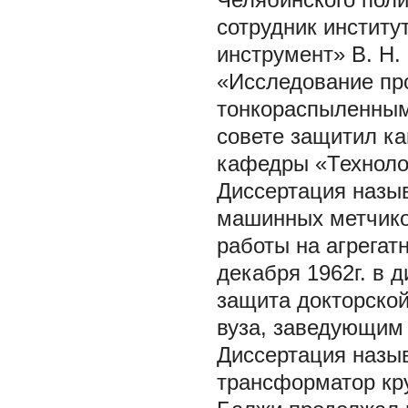
сотрудник институ
инструмент» В. Н.
«Исследование пр
тонкораспыленными
совете защитил ка
кафедры «Техноло
Диссертация назы
машинных метчико
работы на агрегат
декабря 1962г. в
защита докторской
вуза, заведующим
Диссертация назы
трансформатор кр