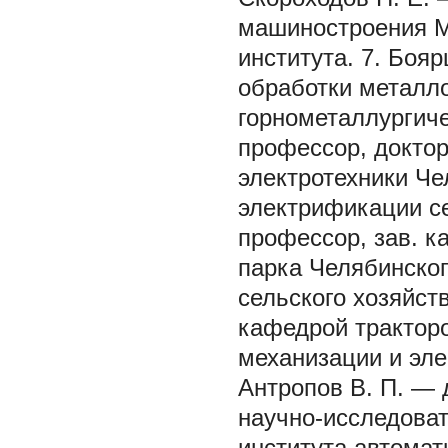
машиностроения Ма
института. 7. Боя
обработки металл
горнометаллургиче
профессор, доктор
электротехники Че
электрификации се
профессор, зав. 
парка Челябинског
сельского хозяйст
кафедрой тракторо
механизации и эле
Антропов В. П. — 
научно-исследоват
института автома