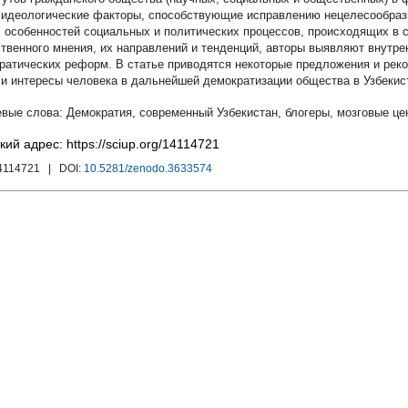
 идеологические факторы, способствующие исправлению нецелесообразн
 особенностей социальных и политических процессов, происходящих в 
твенного мнения, их направлений и тенденций, авторы выявляют внутр
ратических реформ. В статье приводятся некоторые предложения и реко
 и интересы человека в дальнейшей демократизации общества в Узбекис
Демократия
,
современный Узбекистан
,
блогеры
,
мозговые це
кий адрес: https://sciup.org/14114721
4114721
| DOI:
10.5281/zenodo.3633574