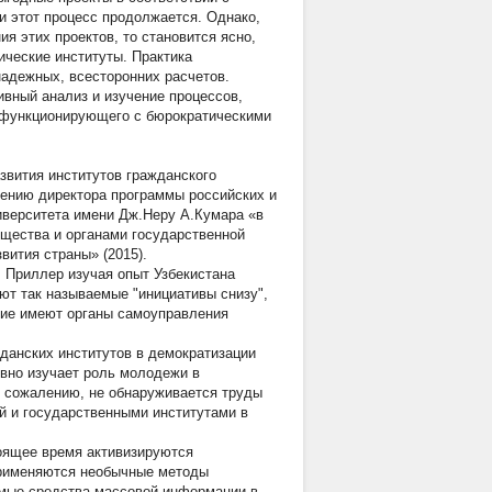
и этот процесс продолжается. Однако,
я этих проектов, то становится ясно,
ические институты. Практика
надежных, всесторонних расчетов.
ивный анализ и изучение процессов,
, функционирующего с бюрократическими
звития институтов гражданского
ждению директора программы российских и
верситета имени Дж.Неру А.Кумара «в
бщества и органами государственной
вития страны» (2015).
 Приллер изучая опыт Узбекистана
ают так называемые "инициативы снизу",
ение имеют органы самоуправления
данских институтов в демократизации
ивно изучает роль молодежи в
 к сожалению, не обнаруживается труды
й и государственными институтами в
тоящее время активизируются
применяются необычные методы
симые средства массовой информации в