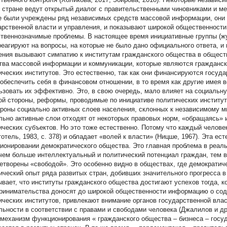
 стране ведут открытый диалог с правительственными чиновниками и м
е были учреждены ряд независимых средств массовой информации, они 
арственной власти и управления, и показывают широкой общественности,
твеннозначимые проблемы. В настоящее время инициативные группы (жу
) реагируют на вопросы, на которые не было дано официального ответа, и
ения вызывают симпатию к институтам гражданского общества в общест
тва массовой информации и коммуникации, которые являются граждански
ических институтов. Это естественно, так как они финансируются госуда
 обеспечить себя в финансовом отношении, в то время как другие имея в
ьзовать их эффективно. Это, в свою очередь, мало влияет на социальн
ой стороны, реформы, проводимые по инициативе политических институт
ороны социально активных слоев населения, склонных к независимому м
льно активные слои отходят от некоторых правовых норм, «обращаясь» 
ических субъектов. Но это тоже естественно. Потому что каждый челов
тотель, 1983, с. 378) и обладает «волей к власти» (Ницше, 1967). Эта ес
ионировании демократического общества. Это главная проблема в реал
 чем больше интеллектуальный и политический потенциал граждан, тем в
етворены «свободой». Это особенно видно в обществах, где демократич
ический опыт ряда развитых стран, добивших значительного прогресса в
ывает, что институты гражданского общества достигают успехов тогда, к
ринимательства доносят до широкой общественности информацию о сод
ических институтов, привлекают внимание органов государственной влас
льности в соответствии с правами и свободами человека (Джалилов и др. 
 механизм функционирования «
гражданского общества – бизнеса – госу