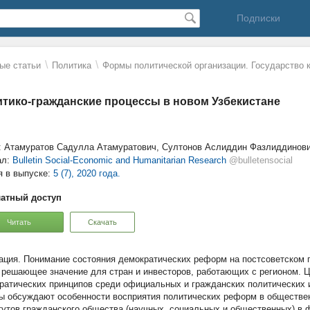
Подписки
\
\
ые статьи
Политика
Формы политической организации. Государство 
тико-гражданские процессы в новом Узбекистане
: Атамуратов Садулла Атамуратович, Султонов Аслиддин Фазлиддинов
ал:
Bulletin Social-Economic and Humanitarian Research
@bulletensocial
я в выпуске:
5 (7), 2020 года.
атный доступ
Читать
Скачать
Понимание состояния демократических реформ на постсоветском п
 решающее значение для стран и инвесторов, работающих с регионом. 
ратических принципов среди официальных и гражданских политических и
ы обсуждают особенности восприятия политических реформ в обществе
тутов гражданского общества (научных, социальных и общественных) в 