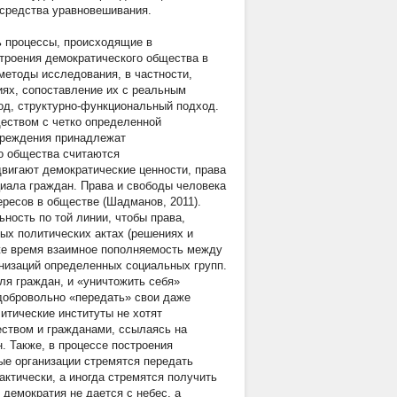
 средства уравновешивания.
 процессы, происходящие в
строения демократического общества в
методы исследования, в частности,
иях, сопоставление их с реальным
од, структурно-функциональный подход.
еством с четко определенной
учреждения принадлежат
о общества считаются
двигают демократические ценности, права
иала граждан. Права и свободы человека
ресов в обществе (Шадманов, 2011).
ность по той линии, чтобы права,
ых политических актах (решениях и
 же время взаимное пополняемость между
низаций определенных социальных групп.
ля граждан, и «уничтожить себя»
 добровольно «передать» свои даже
итические институты не хотят
еством и гражданами, ссылаясь на
 Также, в процессе построения
е организации стремятся передать
ктически, а иногда стремятся получить
демократия не дается с небес, а