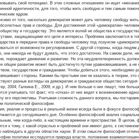
зовывать свой потенциал. В этих сложных отношениях он ищет «механиз
венной идентичности, для того, чтобы жить свободно и тем самым помоч
ическим ядром.
исимо от того, насколько демократия может дать человеку свободу жить
абсолютных прав и свободы. Для достижения этой «демократии» человек
 обществу и государству. Это является волей не общества и государства
тутами, защищающими его цели и интересы. Проблема заключается в то
ударства в передачи права и свободы человеку под лозунгом «демократии
ываться от возможности регулирования. С другой стороны, когда людям
е, они никогда не будут думать, что этого достаточно. На самом деле, 
ие, порождает движение и развитию. Но эта неудовлетворенность должн
е общее развитие может быть достигнуто путем уравновешивания, а не
твом, государством и гражданами. Чтобы добиться этого, необходимо р
овешивают стороны. Какими бы простыми они не казались в теории, это 
твуют разные взгляды на демократию и гражданское общество сегодня (Д
ер, 2004; Галкина Е., 2009; и др.). И чем больше о них пишут, тем боль
ется учитывать тот факт, что «отказ» от них ведет к возникновению идео
лу его перспективы. Учитывая сложность данного вопроса, мы постараем
ии политической философии.
ия, реалии и процессы в реальной жизни всегда были в фокусе философ
лжается до сегодняшнего дня. Особенно философский анализ социальны
льным, чем когда-либо, в настоящем времени и пространстве. В целом,
ятся к тому, с какой отраслью и проблемой они имеют дело, к системно
о наблюдать в других областях науки. В этом смысле философия отличае
офии политики исследуется природа власти, положение взаимоотношени