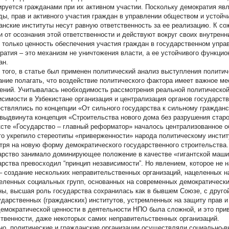
руется гражданами при их активном участии. Поскольку демократия я
ды, прав и активного участия граждан в управлении обществом и устойч
анские институты несут равную ответственность за ее реализацию. К с
и от осознания этой ответственности и действуют вокруг своих внутренн
е только ценность обеспечения участия граждан в государственном управ
ратия – это механизм не уничтожения власти, а ее устойчивого функци
ан.
 того, в статье был применен политический анализ выступления политич
ание полагать, что воздействие политического фактора имеет важное м
ений. Учитывалась необходимость рассмотрения реальной политической
исимости в Узбекистане организация и централизация органов государст
ствлялись по концепции «От сильного государства к сильному гражданск
выдвинута концепция «Строительства нового дома без разрушения старого
ксте «Государство – главный реформатор» началось централизованное 
то укрепило стереотипы «приверженности» народа политическому инсти
тря на новую форму демократического государственного строительства.
арство занимало доминирующее положение в качестве «гигантской маши
арства превосходил “принцип независимости”. Но явлением, которое не
– создание нескольких неправительственных организаций, нацеленных на
еленных социальных групп, основанных на современных демократически
ны, высшая роль государства сохранилась как в бывшем Союзе, с друго
ударственных (гражданских) институтов, устремленных на защиту прав и
демократической ценности в деятельности НПО была сложной, и это при
твенности, даже некоторых самих неправительственных организаций.
но, политические и гражданские организации осуществляли социально-в