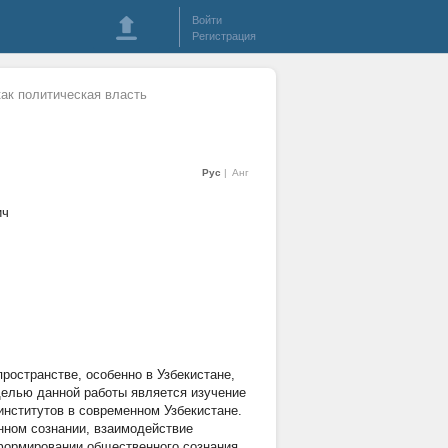
Войти
Регистрация
как политическая власть
Рус
Анг
ич
ространстве, особенно в Узбекистане,
Целью данной работы является изучение
нститутов в современном Узбекистане.
нном сознании, взаимодействие
формировании общественного сознания,