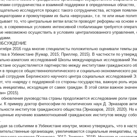
ипами сотрудничества и взаимной поддержки в определенных областях, 
тщательно исследуется процесс такого сотрудничества, история появлени
нициаторами и промоутерами их была «верхушка», т.е. те или иные полит
дывает то, что центральные ветви власти проводят реформы на основе 
о, в современных условиях интенсивной глобализации требуется операт
ые невозможно осуществить в условиях централизованного управления
адами.
 ОБСУЖДЕНИЕ
нтября 2016 года многие специалисты положительно оценивали темпы ра
тва в Узбекистане (Кумар, 2015; Приллер, 2015). В частности по утвер
ально-азиатских исследований Школы международных исследований Уни
истане осуществляется партнерство между институтами гражданского о
и в процессе общественнополитического и социально-экономического раз
ый сотрудник Берлинского научного центра социальных исследований Э.
ет, что «наряду с поддержкой со стороны государства, важную роль игр
ть инициативы, исходящие от самих граждан. В этой связи важное знач
н» (2015).
 обновления руководства страны продолжается исследование роли граж
ы. К примеру доктор философии по политических наук Д. Эрназаров акт
льности институтов гражданского общества (Эрназаров, 2019, 2020). Но
щенные изучению взаимоотношений гражданских институтов между собо
.
дая за событиями в Узбекистане изнутри, можно утверждать, что в нас
вительственные организации, увеличиваются социальные инициативы, 
твенного контроля (Холикова, 2017; Зоирова, 2018). Некоторые незави