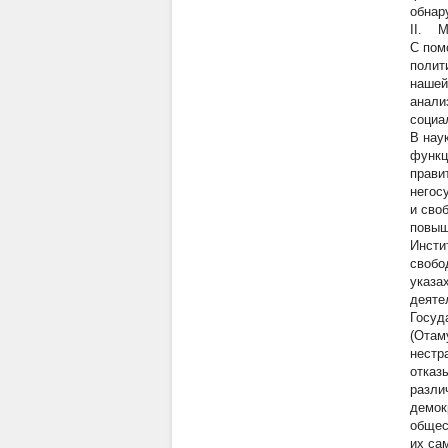
обнар
II. 
С пом
полит
нашей
анали
социа
В нау
функц
прави
негос
и сво
повыш
Инсти
свобо
указа
деяте
Госуд
(Отам
нестр
отказ
разли
демок
общес
их са