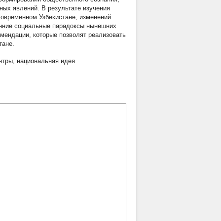
ых явлений. В результате изучения
современном Узбекистане, изменений
енние социальные парадоксы нынешних
мендации, которые позволят реализовать
тане.
нтры
,
национальная идея