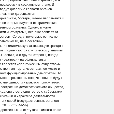
енеджерами в социальном плане. В
ведут диалоги с главами органов
 как и когда решаются
рналисты, блогеры, члены парламента и
 в некоторых случаях их критические
венном сознании. Однако многие
ми институтами, все еще зависят от
рством. Сегодня некоторые из них не
озможности, не в состоянии
ую и политическую активизацию граждан.
ов, подвергаются критическому анализу
ышлению, а с другой стороны, иногда
и «реагируя» на официальных
ек является «политическим существом»
тественная черта имеет важное место в
ьном функционировании демократии. То
ыше вероятность того, что они не будут
еские ценности являются приоритетом.
 построении демократического общества,
огда они в сотрудничестве с субъектами
ержании и характере деятельности
ти к своей (государственных органов)
2015, стр. 44-56).
дарственных институтов»
намного чаще