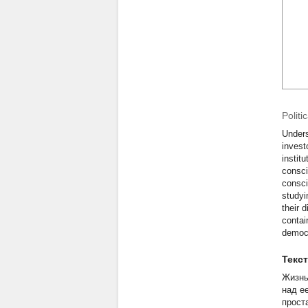
Politi
Unders
invest
instit
consci
consci
studyi
their 
contai
democr
Текс
Жизнь
над е
прост