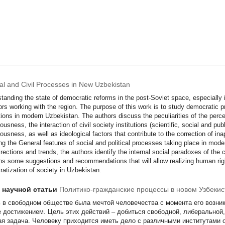
cal and Civil Processes in New Uzbekistan
tanding the state of democratic reforms in the post-Soviet space, especially i
ors working with the region. The purpose of this work is to study democratic pri
utions in modern Uzbekistan. The authors discuss the peculiarities of the percep
ousness, the interaction of civil society institutions (scientific, social and publ
ousness, as well as ideological factors that contribute to the correction of in
ng the General features of social and political processes taking place in mode
directions and trends, the authors identify the internal social paradoxes of the
ns some suggestions and recommendations that will allow realizing human right
atization of society in Uzbekistan.
т научной статьи
Политико-гражданские процессы в новом Узбекис
 в свободном обществе была мечтой человечества с момента его возник
е достижением. Цель этих действий – добиться свободной, либеральной,
ая задача. Человеку приходится иметь дело с различными институтами о