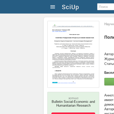
Научн
Поли
Автор
Журн
Стать
Беспл
ЖУРНАЛ
имеет
Bulletin Social-Economic and
демок
Humanitarian Research
Автор
инсти