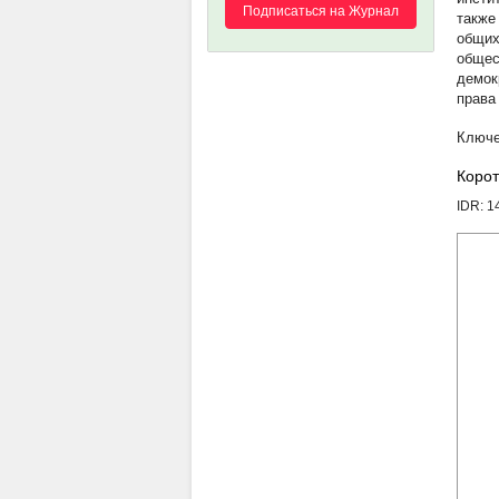
Подписаться на Журнал
также
общих
общес
демок
права
Корот
IDR: 1