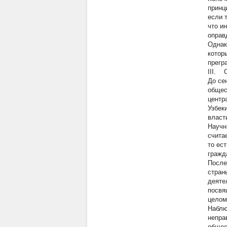
принц
если 
что и
оправ
Однак
котор
прегр
III.
До се
общес
центр
Узбек
власт
Научн
счита
то ес
гражда
После
стран
деяте
посвя
целом
Наблю
непра
общес