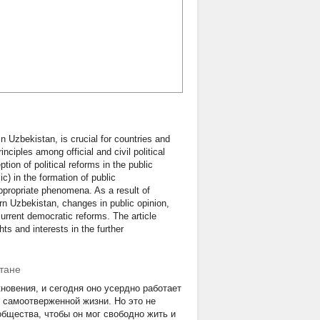
n Uzbekistan, is crucial for countries and
nciples among official and civil political
tion of political reforms in the public
ic) in the formation of public
appropriate phenomena. As a result of
rn Uzbekistan, changes in public opinion,
 current democratic reforms. The article
s and interests in the further
тане
новения, и сегодня оно усердно работает
 самоотверженной жизни. Но это не
бщества, чтобы он мог свободно жить и