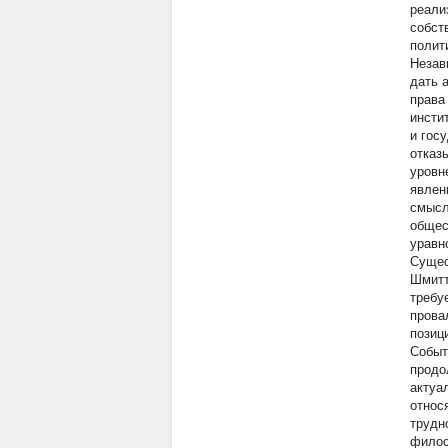
реали
собст
полит
Незав
дать 
права
инсти
и гос
отказ
уровн
явлен
смысл
общес
уравн
Сущес
Шмитт
требу
прова
позиц
Событ
продо
актуа
относ
трудн
филос