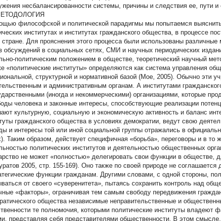
ужения несбалансированности системы, причины и следствия ее, пути и
МЕТОДОЛОГИЯ
ощью философской и политической парадигмы мы попытаемся выяснить
ических институтах и институтах гражданского общества, в процессе по
 стране. Для прояснения этого процесса были использованы различные 
з обсуждений в социальных сетях, СМИ и научных периодических издан
льно-политическим положением в обществе, теоретический научный мет
ке «политические институты» определяются как система управления общ
иональной, структурной и нормативной базой (Мое, 2005). Обычно эти 
тельственным и административным органам. А институтами гражданског
ударственными (иногда и некоммерческими) организациями, которые про
боды человека и законные интересы, способствующие реализации потенц
ают культурную, социальную и экономическую активность и баланс инте
туты гражданского общества в условиях демократии, ведут свою деятель
ды и интересы той или иной социальной группы отражались в официальн
х). Таким образом, действует специфичная «борьба», переговоры и в то
льностью политических институтов и деятельностью общественных орга
арство не может «полностью» делегировать свои функции в обществе, д
уратов 2005, стр. 155-169). Оно также по своей природе не соглашается
атегические функции гражданам. Другими словами, с одной стороны, пол
ываться от своего «суверенитета», пытаясь сохранить контроль над общ
чные «факторы», ограничивая тем самым свободу передвижения граждан.
ратического общества независимые неправительственные и общественны
твенности те полномочия, которыми политические институты владеют фа
ми, представляя себя представителями общественности. В этом смысле, 