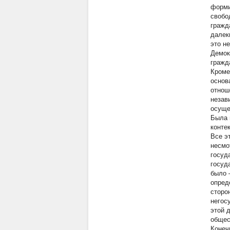
форми
свобо
гражд
далек
это н
Демок
гражд
Кроме
основ
отнош
незав
осуще
Была 
конте
Все э
несмо
госуд
госуд
было 
опред
сторо
негос
этой 
общес
Конеч