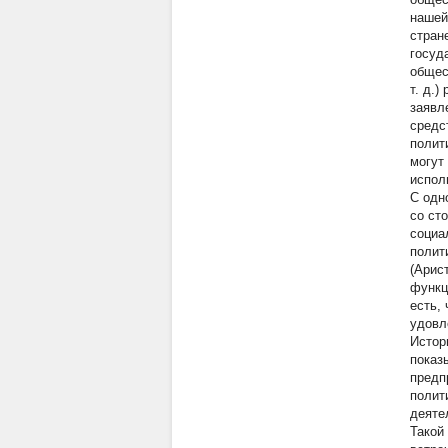
нашей
стран
госуд
общес
т. д.
заявл
средс
полит
могут
испол
С одн
со ст
социа
полит
(Арис
функц
есть,
удовл
Истор
показ
предп
полит
деяте
Такой