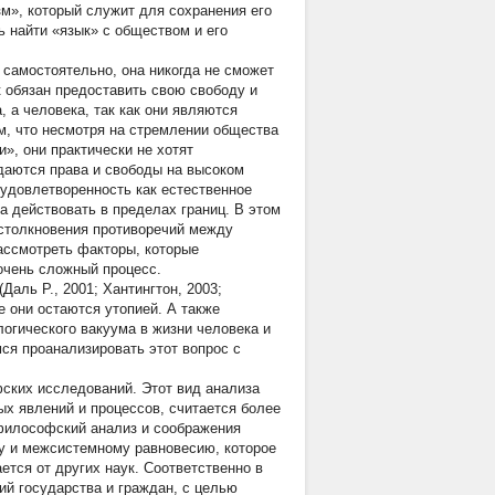
м», который служит для сохранения его
ь найти «язык» с обществом и его
 самостоятельно, она никогда не сможет
 обязан предоставить свою свободу и
, а человека, так как они являются
м, что несмотря на стремлении общества
», они практически не хотят
 даются права и свободы на высоком
неудовлетворенность как естественное
а действовать в пределах границ. В этом
 столкновения противоречий между
ассмотреть факторы, которые
очень сложный процесс.
аль Р., 2001; Хантингтон, 2003;
ше они остаются утопией. А также
логического вакуума в жизни человека и
ся проанализировать этот вопрос с
ских исследований. Этот вид анализа
х явлений и процессов, считается более
 философский анализ и соображения
му и межсистемному равновесию, которое
тся от других наук. Соответственно в
й государства и граждан, с целью