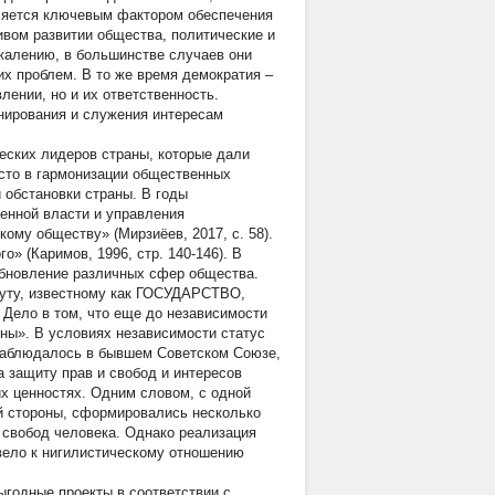
вляется ключевым фактором обеспечения
ивом развитии общества, политические и
ожалению, в большинстве случаев они
их проблем. В то же время демократия –
лении, но и их ответственность.
онирования и служения интересам
еских лидеров страны, которые дали
есто в гармонизации общественных
 обстановки страны. В годы
венной власти и управления
ому обществу» (Мирзиёев, 2017, с. 58).
» (Каримов, 1996, стр. 140-146). В
обновление различных сфер общества.
туту, известному как ГОСУДАРСТВО,
 Дело в том, что еще до независимости
ны». В условиях независимости статус
 наблюдалось в бывшем Советском Союзе,
 защиту прав и свобод и интересов
х ценностях. Одним словом, с одной
й стороны, сформировались несколько
 свобод человека. Однако реализация
вело к нигилистическому отношению
ыгодные проекты в соответствии с