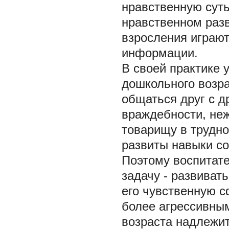
нравственную суть
нравственном разв
взросления играют
информации.
В своей практике 
дошкольного возра
общаться друг с д
враждебности, не
товарищу в трудно
развиты навыки со
Поэтому воспитат
задачу - развиват
его чувственную с
более агрессивны
возраста надлежи