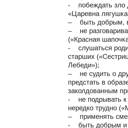
- побеждать зло 
«Царевна лягушка
– быть добрым, в
– не разговариват
(«Красная шапочка
- слушаться родит
старших («Сестриц
Лебеди»);
– не судить о дру
предстать в образ
заколдованным пр
- не подрывать к 
нередко трудно («
– применять смек
- быть добрым и 