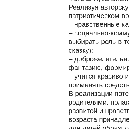
Реализуя авторску
патриотическом в
– нравственные ка
– социально-комм
выбирать роль в т
сказку);
– доброжелательно
фантазию, формир
– учится красиво 
применять средст
В реализации поте
родителями, полаг
развитой и нравст
возраста принадл
для детей образцо