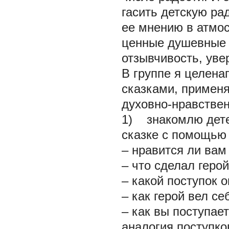
гасить детскую ра
ее мнению в атмо
ценные душевные 
отзывчивость, уве
В группе я целена
сказками, примен
духовно-нравствен
1) знакомлю дете
сказке с помощью 
– нравится ли вам
– что сделал герой
– какой поступок 
– как герой вел с
– как вы поступае
аналогия поступко