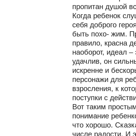
пропитан душой вс
Когда ребенок слу
себя доброго героя
быть похо- жим. П
правило, красна д
наоборот, идеал –
удачлив, он сильн
искренне и бескор
персонажи для ре
взросления, к кото
поступки с действ
Вот таким простым
понимание ребенко
что хорошо. Сказк
числе радости. И э