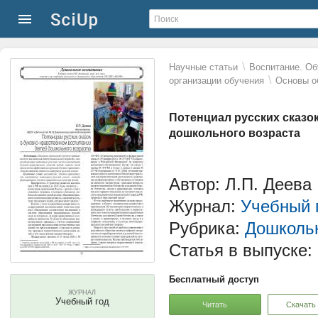
\
Научные статьи
Воспитание. Об
\
организации обучения
Основы о
Потенциал русских сказо
дошкольного возраста
Автор: Л.П. Деева
Журнал:
Учебный 
Рубрика:
Дошколь
Статья в выпуске:
Бесплатный доступ
ЖУРНАЛ
Учебный год
Читать
Скачать