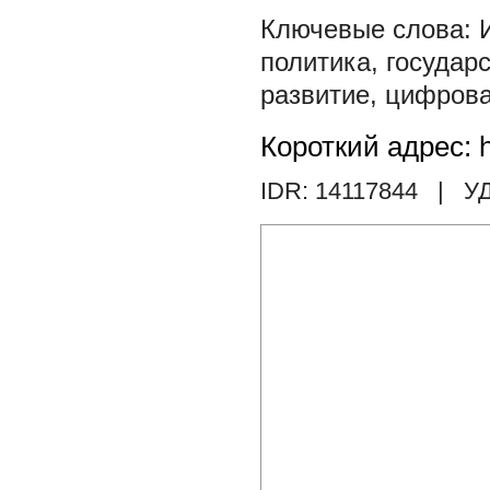
политика
,
государ
развитие
,
цифрова
Короткий адрес: h
IDR: 14117844
| УД