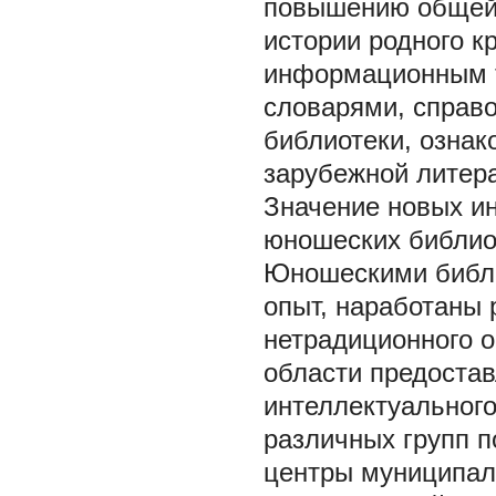
повышению общей 
истории родного к
информационным т
словарями, справ
библиотеки, ознак
зарубежной литера
Значение новых и
юношеских библио
Юношескими библи
опыт, наработаны 
нетрадиционного о
области предоста
интеллектуального
различных групп п
центры муниципаль