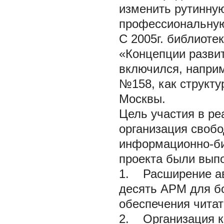
изменить рутинную
профессиональную
С 2005г. библиоте
«Концепции разви
включился, напри
№158, как структ
Москвы.
Цель участия в ре
организация свобо
информационно-би
проекта были вып
1. Расширение ав
десять АРМ для б
обеспечения читат
2. Организация ка