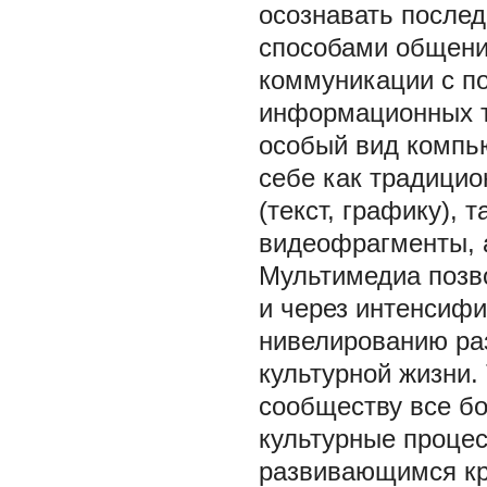
осознавать послед
способами общени
коммуникации с п
информационных те
особый вид компью
себе как традици
(текст, графику), 
видеофрагменты, а
Мультимедиа позв
и через интенсиф
нивелированию ра
культурной жизни.
сообществу все бо
культурные процес
развивающимся к