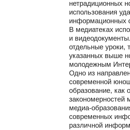
нетрадиционных но
использования уда
информационных с
В медиатеках испо
и видеодокументы.
отдельные уроки,
указанных выше но
молодежным Интер
Одно из направле
современной юнош
образование, как
закономерностей 
медиа-образования
современных инфо
различной информа