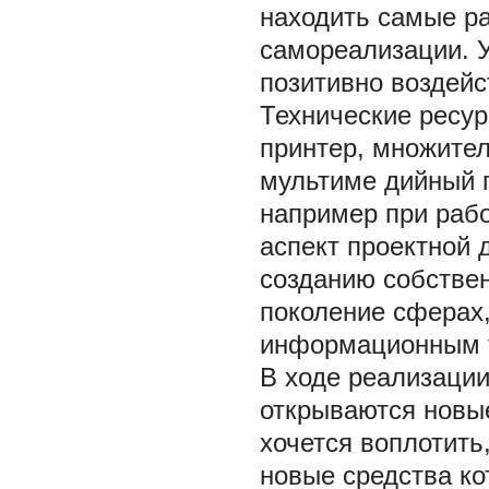
находить самые р
самореализации. У
позитивно воздейс
Технические ресур
принтер, множите
мультиме дийный п
например при раб
аспект проектной 
созданию собстве
поколение сферах,
информационным 
В ходе реализации
открываются новые
хочется воплотить
новые средства ко