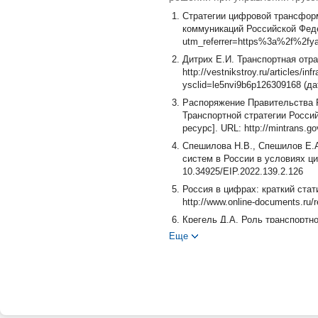
Стратегии цифровой трансформ
коммуникаций Российской Федераци
utm_referrer=https%3a%2f%2fya
Дитрих Е.И. Транспортная отр
http://vestnikstroy.ru/articles/in
ysclid=le5nvi9b6p126309168 (да
Распоряжение Правительства Р
Транспортной стратегии Росси
ресурс]. URL: http://mintrans.g
Спешилова Н.В., Спешилов Е.А
систем в России в условиях ци
10.34925/EIP.2022.139.2.126
Россия в цифрах: краткий стати
http://www.online-documents.ru/
Крегель Д.А. Роль транспортно
государственного областного ун
Еще
13
Щебетеева С.М., Айрапетян М.К
теория и практика. 2015. № 4. С
Спешилова, Н.В., Спешилов Е.
грузоперевозками в цифровой 