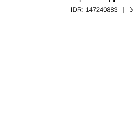
IDR: 147240883
| У