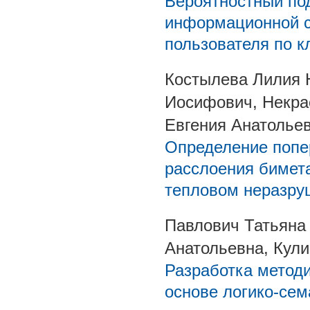
Вероятностный по
информационной с
пользователя по к
Костылева Лилия 
Иосифович, Некра
Евгения Анатолье
Определение попе
расслоения бимет
тепловом неразр
Павлович Татьяна
Анатольевна, Кули
Разработка метод
основе логико-сем