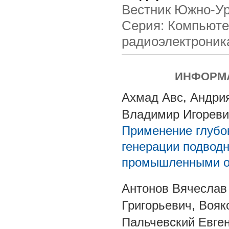
Вестник Южно-Ура
Серия: Компьюте
радиоэлектроник
ИНФОРМА
Ахмад Авс, Андри
Владимир Игореви
Применение глубок
генерации подводн
промышленными о
Антонов Вячеслав 
Григорьевич, Вояк
Пальчевский Евге