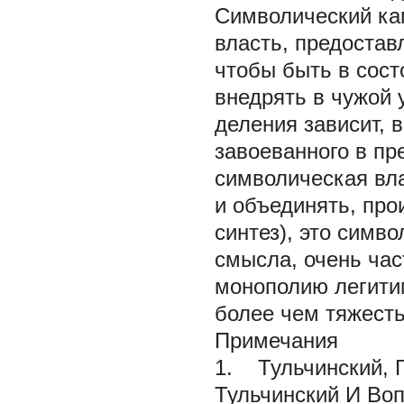
Символический кап
власть, предостав
чтобы быть в сост
внедрять в чужой 
деления зависит, в
завоеванного в п
символическая вла
и объединять, про
синтез), это симв
смысла, очень ча
монополию легити
более чем тяжесть
Примечания
1. Тульчинский, Г
Тульчинский
И
Воп