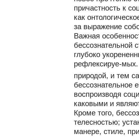
причастность к со
как онтологическо
за выражение собс
Важная особенност
бессознательной с
глубоко укорененн
рефлексируе-мых. 
природой, и тем с
бессознательное е
воспроизводя соц
каковыми и являют
Кроме того, бессо
телесностью;
уста
манере, стиле, пр