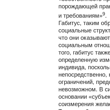
порождающей прак
9
и требованиям»
.
Габитус, таким о
социальные структ
что они оказываю
социальным отнош
того, габитус такж
определенную изм
индивида, посколь
непосредственно, 
ограничений, пред
невозможном. В си
основании «субъек
соизмерения жела