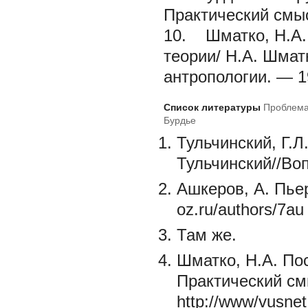
Практический смы
10. Шматко, Н.А. 
теории/ Н.А. Шма
антропологии. — 1
Список литературы
Проблема
Бурдье
Тульчинский, Г.Л
Тульчинский//Воп
Ашкеров, А. Пьер
oz.ru/authors/7au
Там же.
Шматко, H.A. По
Практический с
http://www/vusnet