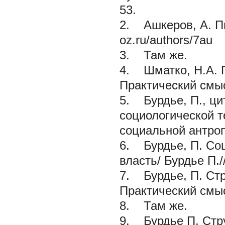
53.
2. Ашкеров, А. П
oz.ru/authors/7au
3. Там же.
4. Шматко, Н.А. П
Практический смы
5. Бурдье, П., цит
социологической т
социальной антро
6. Бурдье, П. Со
власть/ Бурдье П./
7. Бурдье, П. Стру
Практический смы
8. Там же.
9. Бурдье П. Струк