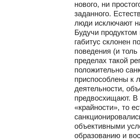
нового, ни просто
заданного. Естест
люди исключают н
Будучи продуктом 
габитус склонен 
поведения (и толь
пределах такой ре
положительно санк
приспособлены к л
деятельности, объ
предвосхищают. В 
«крайности», то ес
санкционировались
объективными усло
образованию и во