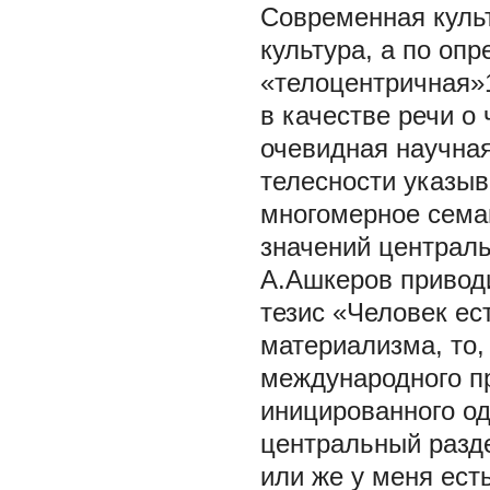
Современная культ
культура, а по оп
«телоцентричная»1
в качестве речи о
очевидная научна
телесности указы
многомерное сема
значений централь
А.Ашкеров привод
тезис «Человек ес
материализма, то,
международного пр
иницированного о
центральный разде
или же у меня ест