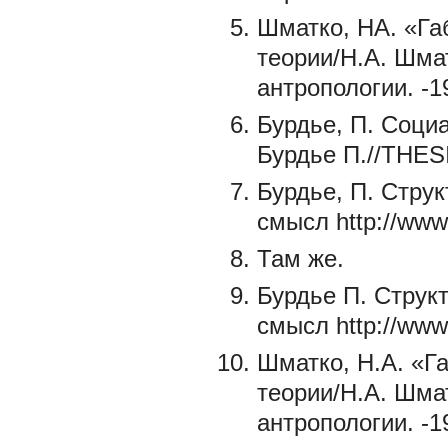
Шматко, НА. «Га
теории/H.A. Шма
антропологии. -19
Бурдье, П. Соци
Бурдье П.//THESI
Бурдье, П. Струк
смысл http://www/
Там же.
Бурдье П. Структ
смысл http://www/
Шматко, H.A. «Г
теории/H.A. Шма
антропологии. -19