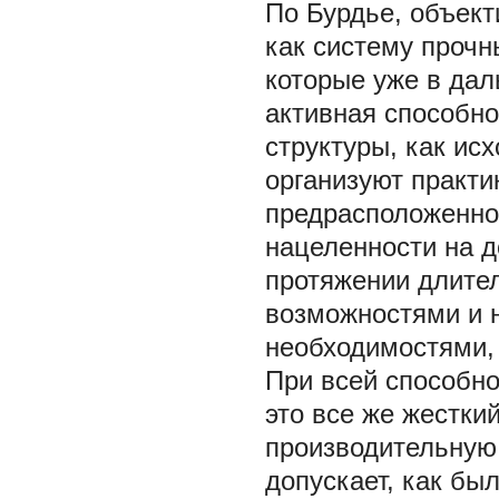
По Бурдье, объект
как систему проч
которые уже в да
активная способн
структуры, как ис
организуют практи
предрасположенн
нацеленности
на д
протяжении длите
возможностями и 
необходимостями,
При всей способно
это все же жестки
производительную 
допускает, как бы