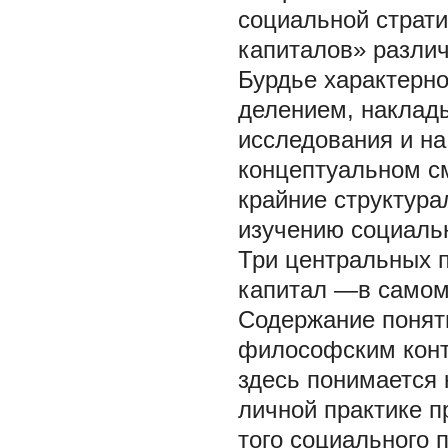
социальной страт
капиталов» различ
Бурдье характерн
делением, наклад
исследования и на
концептуальном с
крайние структура
изучению социаль
Три центральных 
капитал
—в самом
Содержание поня
философским конте
здесь понимается 
личной практике п
того социального 