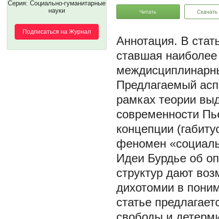
Серия: Социально-гуманитарные
науки
Читать
Скачать
Подписаться на Журнал
В стат
ставшая наиболее
междисциплинарны
Предлагаемый асп
рамках теории вы
современности Пь
концепции (габиту
феномен «социаль
Идеи Бурдье об о
структур дают во
дихотомии в поним
статье предлагае
свободы и детерми