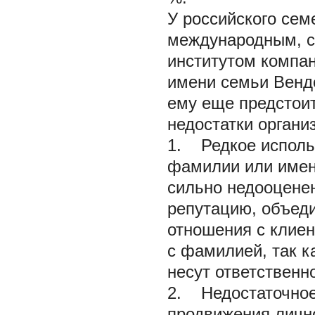
У российского сем
международным, с
институтом компан
имени семьи Венде
ему еще предстои
недостатки органи
1. Редкое использ
фамилии или имени
сильно недооценен
репутацию, объеди
отношения с клие
с фамилией, так к
несут ответственно
2. Недостаточное
продвижения лично