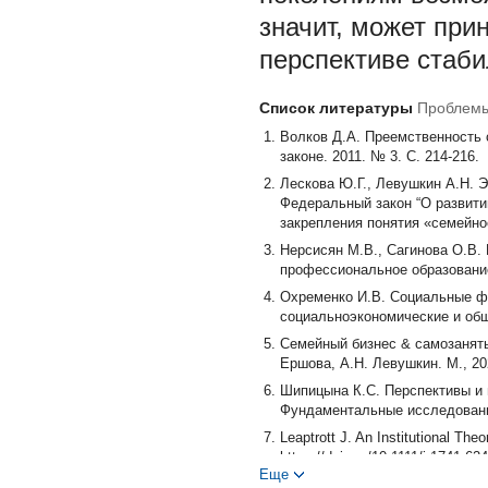
значит, может при
перспективе стаби
Список литературы
Проблемы
Волков Д.А. Преемственность 
законе. 2011. № 3. С. 214-216.
Лескова Ю.Г., Левушкин А.Н. Э
Федеральный закон “О развити
закрепления понятия «семейное
Нерсисян М.В., Сагинова О.В.
профессиональное образование.
Охременко И.В. Социальные фу
социальноэкономические и обще
Семейный бизнес & самозаняты
Ершова, А.Н. Левушкин. М., 202
Шипицына К.С. Перспективы и 
Фундаментальные исследования.
Leaptrott J. An Institutional The
https://doi.org/10.1111/j.1741-6
Еще