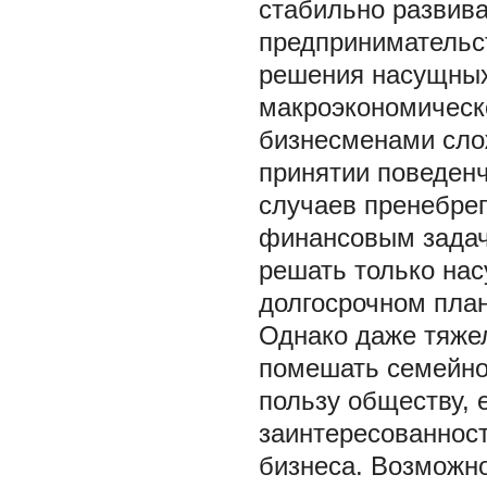
стабильно развив
предпринимательс
решения насущных
макроэкономическ
бизнесменами слож
принятии поведен
случаев пренебре
финансовым задач
решать только на
долгосрочном пла
Однако даже тяже
помешать семейно
пользу обществу, 
заинтересованнос
бизнеса. Возможно