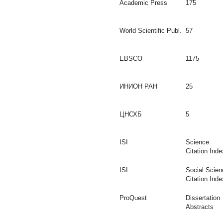
Academic Press
175
World Scientific Publ.
57
EBSCO
1175
ИНИОН РАН
25
ЦНСХБ
5
ISI
Science
Citation Inde
ISI
Social Scien
Citation Inde
ProQuest
Dissertation
Abstracts