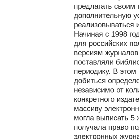
предлагать своим 
дополнительную ус
реализовываться и
Начиная с 1998 г
для российских по
версиям журналов 
поставляли библи
периодику. В этом
добиться определ
независимо от ко
конкретного издат
массиву электрон
могла выписать 5 
получала право по
электронных журна