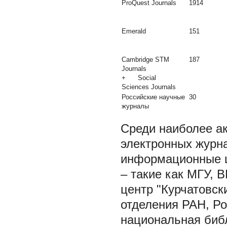
ProQuest Journals
1914
Emerald
151
Cambridge STM
187
Journals
+ Social
Sciences Journals
Российские научные
30
журналы
Среди наиболее а
электронных журна
информационные ц
– такие как МГУ,
центр "Курчатовск
отделения РАН, Ро
национальная библ