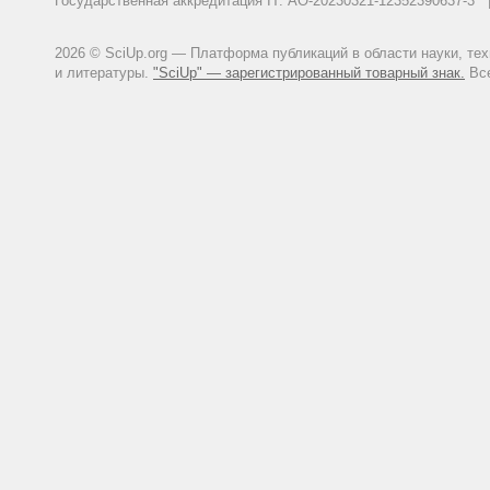
Государственная аккредитация IT: АО-20230321-12352390637-
2026 © SciUp.org — Платформа публикаций в области науки, те
и литературы.
"SciUp" — зарегистрированный товарный знак.
Все