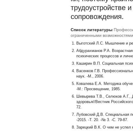
трудоустройстве и
сопровождения.
Список литературы
Професси
ограниченными возможностями
Выготский Л.С. Мышление и речь/
Абдурахманов Р.А. Возрастная 
психических процессов и личнос
Каширин В.П. Социальная психо
Васенков Г.В. Профессиональн
наук. -М., 2006.
Ковалева Е.А. Методика обуче
-М.: Просвещение, 1985.
Шевырева Т.В., Селюков А.Г.,
здоровья//Вестник Российского
72.
Лубовский Д.В. Специальная п
-2015. -Т. 20. -№ 3. -С. 79-87.
Зарецкий В.К. О чем не успел н