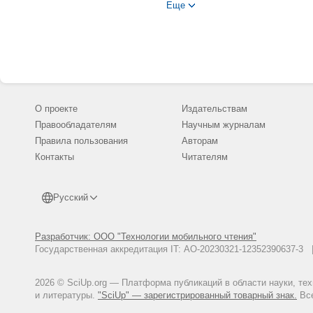
Азарнов Н.Н. Безопасность ли
Еще
-2010. -№ 3. -С. 157-159.
Караяни А.Г., Волобуева Ю.М.
инвалидов боевых действий: мо
Николаева Л.П. Некоторые асп
Вестник Российского нового уни
О проекте
Издательствам
Правообладателям
Научным журналам
Правила пользования
Авторам
Контакты
Читателям
Русский
Разработчик: ООО "Технологии мобильного чтения"
Государственная аккредитация IT: АО-20230321-12352390637-
2026 © SciUp.org — Платформа публикаций в области науки, те
и литературы.
"SciUp" — зарегистрированный товарный знак.
Все