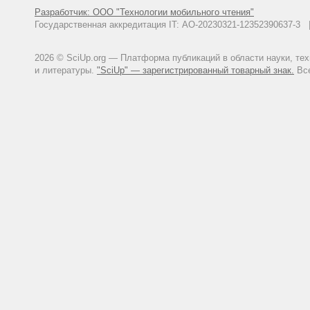
Разработчик: ООО "Технологии мобильного чтения"
Государственная аккредитация IT: АО-20230321-12352390637-
2026 © SciUp.org — Платформа публикаций в области науки, те
и литературы.
"SciUp" — зарегистрированный товарный знак.
Все