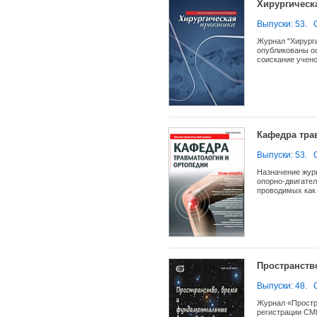
Хирургическ
Выпуски: 53.
Журнал "Хирург
опубликованы ос
соискание учено
Главную свою за
для хирургов Ро
публиковать рез
Однако, это наш
хочется писать.
Кафедра тра
Выпуски: 53.
Назначение жур
опорно-двигател
проводимых как 
ВАК в перечень
результаты дисс
Журнал предназн
ординаторов и 
реаниматологов,
Пространств
Выпуски: 48.
Журнал «Простр
регистрации СМ