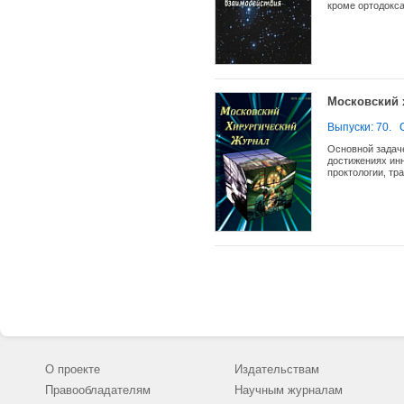
кроме ортодокса
астрофизику, ещ
математических 
значительное вл
вопросы методич
зарубежных нау
научных школ. 
и списком испол
Московский 
Выпуски: 70.
Основной задач
достижениях инн
проктологии, тр
общего профиля,
не только чисто
хирургом в само
рецензируемых 
исследований, в
повысит научну
июня 2008 г.
О проекте
Издательствам
Правообладателям
Научным журналам