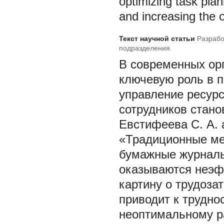
optimizing task pla
and increasing the o
Текст научной статьи
Разрабо
подразделения
В современных орг
ключевую роль в 
управление ресур
сотрудников стано
Евстифеева С. А. 
«Традиционные мет
бумажные журналы
оказываются неэф
картину о трудозат
приводит к трудно
неоптимальному ра