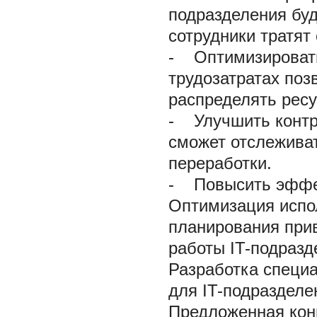
подразделения буд
сотрудники тратят
-
Оптимизировать
трудозатратах поз
распределять ресу
-
Улучшить контро
сможет отслеживат
переработки.
-
Повысить эффект
Оптимизация испо
планирования при
работы IT-подразд
Разработка специа
для IT-подразделе
Предложенная кон