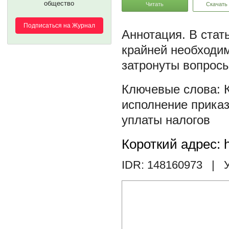
общество
Читать
Скачать
Подписаться на Журнал
В стат
крайней необходи
затронуты вопросы
исполнение прика
уплаты налогов
Короткий адрес: h
IDR: 148160973
| У