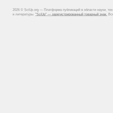
2026 © SciUp.org — Платформа публикаций в области науки, те
и литературы.
"SciUp" — зарегистрированный товарный знак.
Все