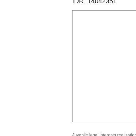
IDR: 14042351
Juvenile legal interests realizatio