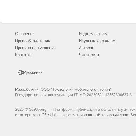
Шигабутдинова А.Л. Правосубъе
2011. С. 136-141.
О проекте
Издательствам
Правообладателям
Научным журналам
Правила пользования
Авторам
Контакты
Читателям
Русский
Разработчик: ООО "Технологии мобильного чтения"
Государственная аккредитация IT: АО-20230321-12352390637-
2026 © SciUp.org — Платформа публикаций в области науки, те
и литературы.
"SciUp" — зарегистрированный товарный знак.
Все