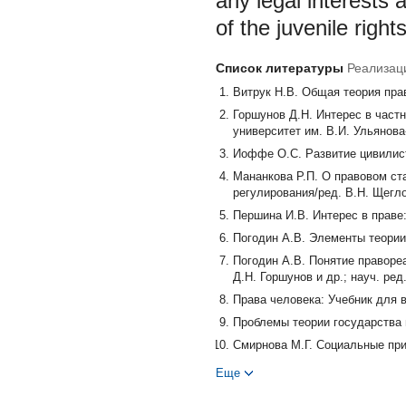
any legal interests
of the juvenile right
Список литературы
Реализац
Витрук Н.В. Общая теория прав
Горшунов Д.Н. Интерес в част
университет им. В.И. Ульянова-
Иоффе О.С. Развитие цивилисти
Мананкова Р.П. О правовом ст
регулирования/ред. В.Н. Щеглов
Першина И.В. Интерес в праве: 
Погодин А.В. Элементы теории 
Погодин А.В. Понятие правореа
Д.Н. Горшунов и др.; науч. ред.
Права человека: Учебник для в
Проблемы теории государства и
Смирнова М.Г. Социальные при
Ленинградский юридический жу
Еще
Субочев В.В. Теория законных 