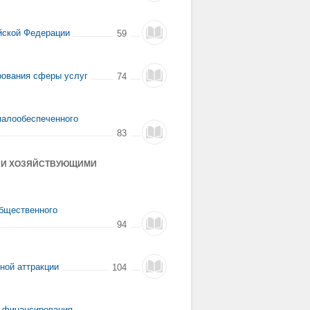
йской Федерации
59
рования сферы услуг
74
малообеспеченного
83
И И ХОЗЯЙСТВУЮЩИМИ
общественного
94
ной аттракции
104
в финансирования