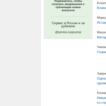
Подпишитесь, чтобы
Ксени
получать уведомления о
публикации новых
Влиян
выпусков
Мерку
Истор
Сервис в России и за
рубежом
@service-rusjournal
Михал
Метод
Чиков
Социа
Заерн
Оценк
одном
Конов
Новые
со ст