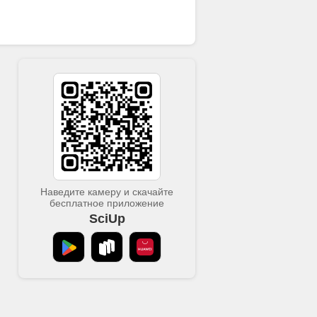
Наведите камеру и скачайте
бесплатное приложение
SciUp