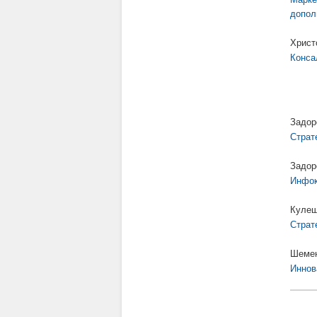
допол
Христ
Конса
Задор
Страт
Задор
Инфок
Кулеш
Страт
Шемен
Иннов