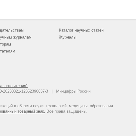
дательствам
Каталог научных статей
учным журналам
Журналы
торам
тателям
льного чтения"
 АО-20230321-12352390637-3 | Минцифры России
каций в области науки, технологий, медицины, образования
рованный товарный знак.
Все права защищены.