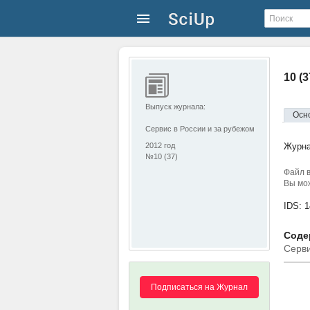
10 (
Выпуск журнала:
Осн
Сервис в России и за рубежом
2012 год
Журн
№10 (37)
Файл в
Вы мож
IDS: 
Содер
Серви
Подписаться на Журнал