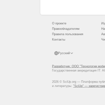
О проекте
Из
Правообладателям
На
Правила пользования
Ав
Контакты
Чи
Русский
Разработчик: ООО "Технологии моби
Государственная аккредитация IT:
2026 © SciUp.org — Платформа публи
и литературы.
"SciUp" — зарегистри