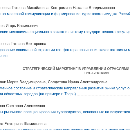
шеева Татьяна Михайловна, Костромина Наталья Владимировна
тва массовой коммуникации и формирование туристского имиджа Росси
ев Игорь Васильевич
ение механизма социального заказа в систему государственного регули
онова Татьяна Викторовна
рование социальной стратегии как фактора повышения качества жизни 
ения
СТРАТЕГИЧЕСКИЙ МАРКЕТИНГ В УПРАВЛЕНИИ ОТРАСЛЯМ
СУБЪЕКТАМИ
люк Мария Владимировна, Солдатова Ирина Александровна
менное состояние и стратегические направления развития рынка услуг 
ия областных городов (на примере г. Тверь)
ова Светлана Алексеевна
ы рыночного позиционирования турпродуктов, основанных на искусствен
ва Екатерина Шамильевна
тинговое исследование как инструмент поиска оптимальных механизмо