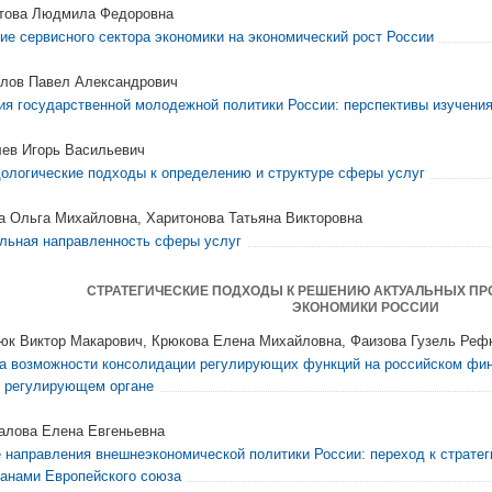
това Людмила Федоровна
ие сервисного сектора экономики на экономический рост России
лов Павел Александрович
ия государственной молодежной политики России: перспективы изучени
ев Игорь Васильевич
ологические подходы к определению и структуре сферы услуг
а Ольга Михайловна, Харитонова Татьяна Викторовна
льная направленность сферы услуг
СТРАТЕГИЧЕСКИЕ ПОДХОДЫ К РЕШЕНИЮ АКТУАЛЬНЫХ П
ЭКОНОМИКИ РОССИИ
юк Виктор Макарович, Крюкова Елена Михайловна, Фаизова Гузель Реф
а возможности консолидации регулирующих функций на российском фин
 регулирующем органе
алова Елена Евгеньевна
 направления внешнеэкономической политики России: переход к стратег
ранами Европейского союза