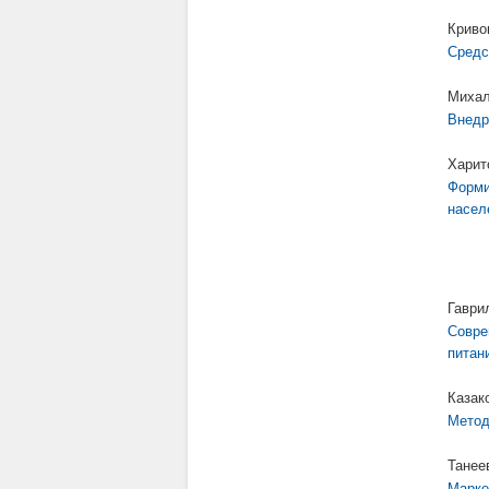
Криво
Средс
Михал
Внедр
Харит
Форми
насел
Гаври
Совре
питан
Казак
Метод
Танее
Марке