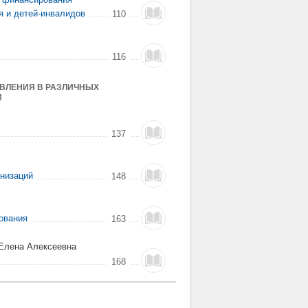
я и детей-инвалидов
110
116
АВЛЕНИЯ В РАЗЛИЧНЫХ
И
137
анизаций
148
ования
163
Елена Алексеевна
168