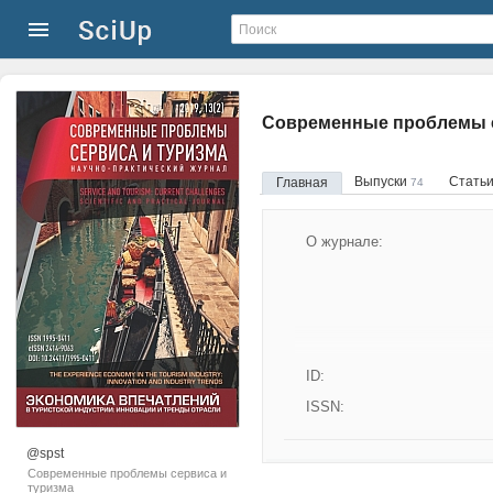
Современные проблемы с
Выпуски
Стать
Главная
74
О журнале:
ID:
ISSN:
@spst
Современные проблемы сервиса и
туризма