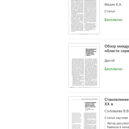
ВПО) по нап
Мазин К.А.
Статья
Бесплатно
Обзор между
области серв
Другой
Бесплатно
Становление
XX в
Соловьева В.В
Статья научная
Автор рассмат
Кавказа в нач