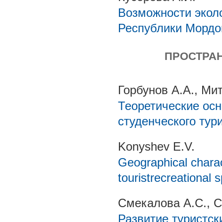
Возможности эколо
Республики Мордо
ПРОСТРА
Горбунов А.А., Ми
Теоретические осн
студенческого тур
Konyshev E.V.
Geographical charact
touristrecreational 
Смекалова А.С., 
Развитие туристск