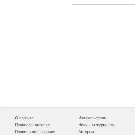
стационаре об
позволяет оха
сфере здравоо
О проекте
Издательствам
Правообладателям
Научным журналам
Правила пользования
Авторам