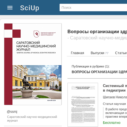
Вопросы организации здр
- Саратовский научно-меди
Главная
Выпуски
Стать
77
Публикации в рубрике (1):
ВОПРОСЫ ОРГАНИЗАЦИИ ЗДР
Системный п
в педиатрии
Шигаев Никол
Статья научная
В работе пред
@ssmj
включающая об
практике впер
Саратовский научно-медицинский
апробирована 
журнал
Бесплатно
гастроэнтерол