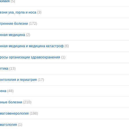
химия
(5)
езни уха, горла и носа
(3)
тренние болезни
(172)
нная медицина
(2)
нная медицина и медицина катастроф
(6)
росы организации здравоохранения
(1)
етика
(13)
онтология и гериатрия
(17)
иена
(48)
зные болезни
(210)
матовенерология
(198)
матология
(1)