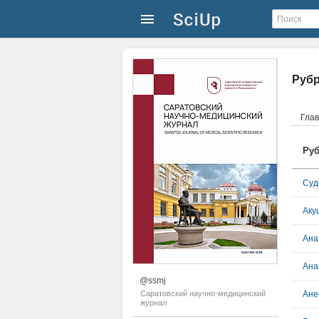
Руб
Гла
Руб
Cуд
Аку
Ана
Ана
@ssmj
Саратовский научно-медицинский
Ане
журнал