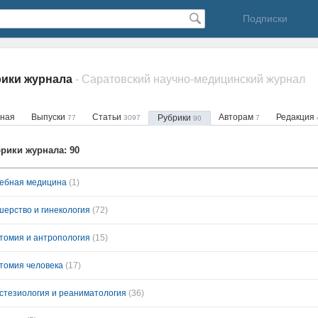
Подписки
рики журнала
- Саратовский научно-медицинский журнал
вная
Выпуски
Статьи
Авторам
Редакция
Рубрики
77
3097
7
90
рики журнала: 90
ебная медицина
(1)
шерство и гинекология
(72)
томия и антропология
(15)
томия человека
(17)
стезиология и реаниматология
(36)