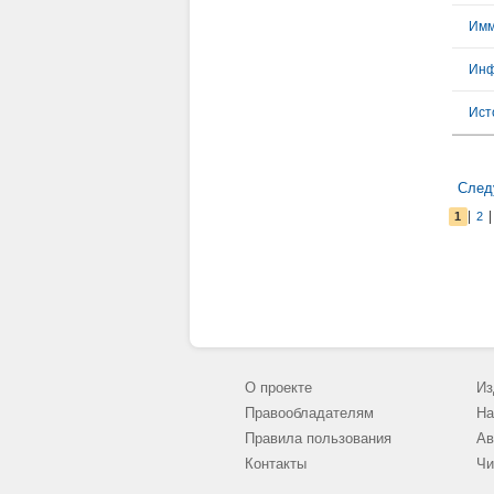
Имм
Инф
Ист
След
|
1
2
О проекте
Из
Правообладателям
На
Правила пользования
Ав
Контакты
Чи