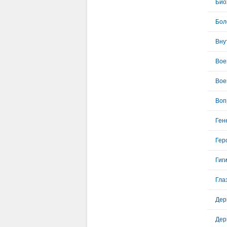
Био
Бол
Вну
Вое
Вое
Воп
Ген
Гер
Гиг
Гла
Дер
Дер