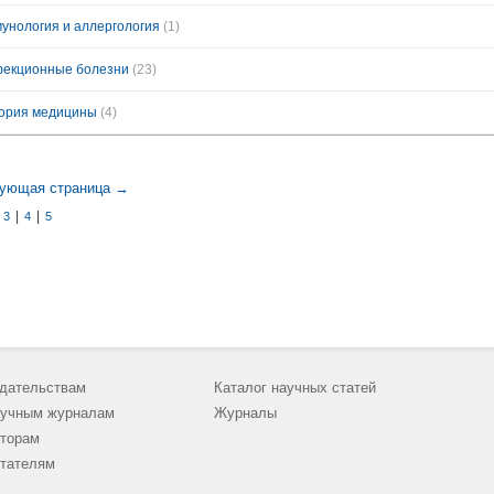
унология и аллергология
(1)
екционные болезни
(23)
ория медицины
(4)
ующая страница →
|
|
|
3
4
5
дательствам
Каталог научных статей
учным журналам
Журналы
торам
тателям