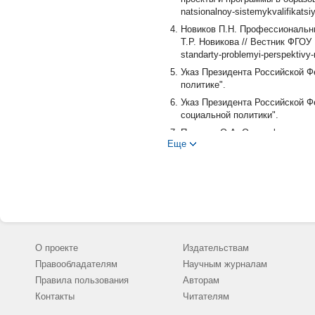
natsionalnoy-sistemykvalifikatsiy
Новиков П.Н. Профессиональны
Т.Р. Новикова // Вестник ФГОУ ВП
standarty-problemyi-perspektivy
Указ Президента Российской Ф
политике".
Указ Президента Российской Ф
социальной политики".
Павлова О.А. От профессионал
Еще
через всю жизнь: непрерывное о
http://cyberleninka.ru/article/n
Приказ Минтруда России от 31
профессиональных стандартов 
которых учитываются цифровы
экономики" национальной про
Профессиональные стандарты: 
"Юридическая фирма Контракт".
О проекте
Издательствам
Werquin P. The missing link to c
Правообладателям
Научным журналам
// Journal of Education and Work
Правила пользования
Авторам
10.1080/13639080.2012. 687574
Контакты
Читателям
DOI: 10.1080/13639080.2012.68