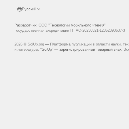
Young M. Towards a European qual
Training. - 2008. Vol. 32. Issue
Русский
07.07.2020)
DOI: 10.1108/030905908108616
Разработчик: ООО "Технологии мобильного чтения"
URL: https://www.lasertools.com
Государственная аккредитация IT: АО-20230321-12352390637-
URL: https://www.osti-timing.ru
URL: https://spinet.ru/public/
2026 © SciUp.org — Платформа публикаций в области науки, те
Arkhipova N.I., Orel T.Ya., Sedo
и литературы.
"SciUp" — зарегистрированный товарный знак.
Все
enterprises. Vestnik RGGU [Vestn
Kukarina Yu.M. Professional and 
Deloproizvodstvo [Office Managem
Leibovich A.N. Development and 
obrazovanii [Innovative projects 
http://cyberleninka.ru/article/nX
Novikov P.N., Seliverstova O.F.
FGOU VPO MGAU [Vestnik FGOU VP
ru/article/n/professionalnye-stan
Decree of the President of the R
Decree of the President of the 
policy". (in Russian).
Pavlova O. A. From Professional