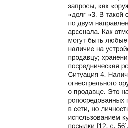
запросы, как «ору
«долг
»3.
В такой 
по двум направлен
арсенала. Как отм
могут быть любые 
наличие на устрой
продавцу; хранени
посредническая ро
Ситуация 4. Налич
огнестрельного ор
о продавце. Это н
ропосредованных п
в сети, но личнос
использованием ку
посылки [12, с. 56