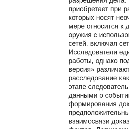
разрешения дела.
приобретает при р
которых носят нео
мере относится к 
оружия с использ
сетей, включая се
Исследователи ед
работы, однако по
версия» различают
расследование как
этапе следовател
данными о событи
формирования док
предположительны
взаимосвязи доказ