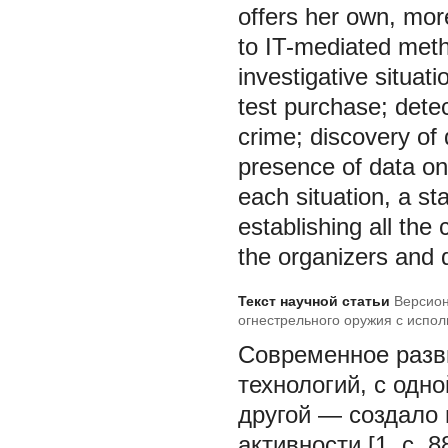
offers her own, more 
to IT-mediated meth
investigative situat
test purchase; detec
crime; discovery of 
presence of data on 
each situation, a st
establishing all the
the organizers and d
Текст научной статьи
Версион
огнестрельного оружия с испо
числе сети «Интернет»: крими
Современное разв
технологий, с одн
другой — создало
активности [1, с. 