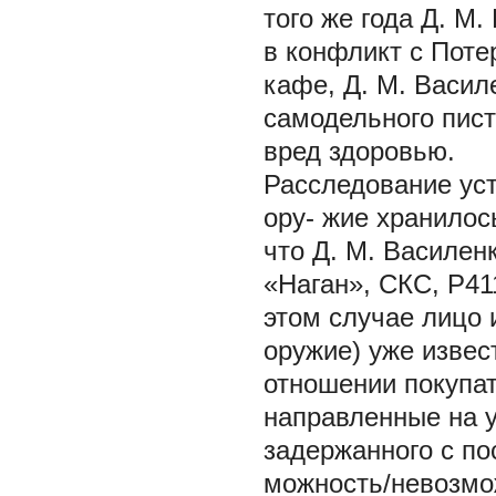
того же года Д. М
в конфликт с Пот
кафе, Д. М. Васил
самодельного пист
вред здоровью.
Расследование уст
ору- жие хранилос
что Д. М. Василен
«Наган», СКС, Р41
этом случае лицо 
оружие) уже извес
отношении покупат
направленные на у
задержанного с по
можность/невозмо